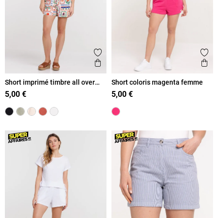
Ajouter aux favoris
Ajout
Aperçu rapide
Ape
Short imprimé timbre all over
Short coloris magenta femme
femme
5,00 €
5,00 €