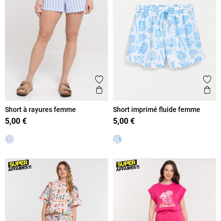
Ajouter aux favoris
Ajout
Aperçu rapide
Ape
Short à rayures femme
Short imprimé fluide femme
5,00 €
5,00 €