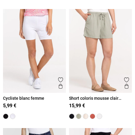
Ajouter aux favoris
Ajout
Aperçu rapide
Ape
Cycliste blanc femme
Short coloris mousse clair
femme
5,99 €
15,99 €