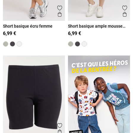
Ajouter aux favoris
Ajout
Aperçu rapide
Ape
Short basique écru femme
Short basique ample mousse
clair femme
6,99 €
6,99 €
Ajouter aux favoris
Aperçu rapide