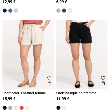
12,99 €
6,99 €
Ajouter aux favoris
Ajout
Aperçu rapide
Ape
Short coloris naturel femme
Short basique noir femme
15,99 €
11,99 €