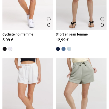
Ajouter aux favoris
Ajout
Aperçu rapide
Ape
Cycliste noir femme
Short en jean femme
5,99 €
12,99 €