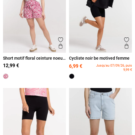
Ajouter aux favoris
Ajout
Aperçu rapide
Ape
Short motif floral ceinture noeud
Cycliste noir be motived femme
femme
12,99 €
6,99 €
Jusqu'au 07/09/26, puis
9,99 €