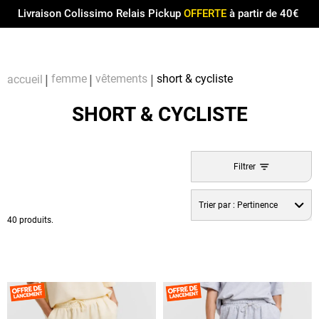
Menu
0
Livraison Colissimo Relais Pickup
OFFERTE
à partir de 40€
Compt
Pa
femme
vêtements
short & cycliste
accueil
SHORT & CYCLISTE
Filtrer
Trier par :
Pertinence
40 produits.