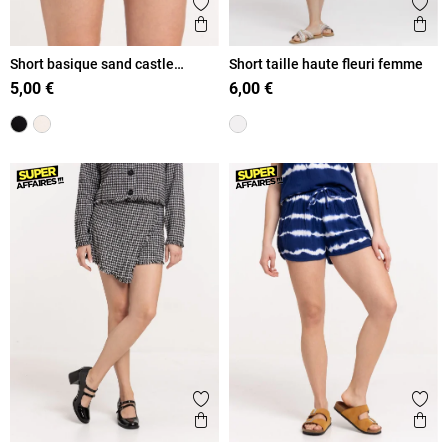
Ajouter aux favoris
Ajout
Aperçu rapide
Ape
Short basique sand castle
Short taille haute fleuri femme
femme
5,00 €
6,00 €
Ajouter aux favoris
Ajout
Aperçu rapide
Ape