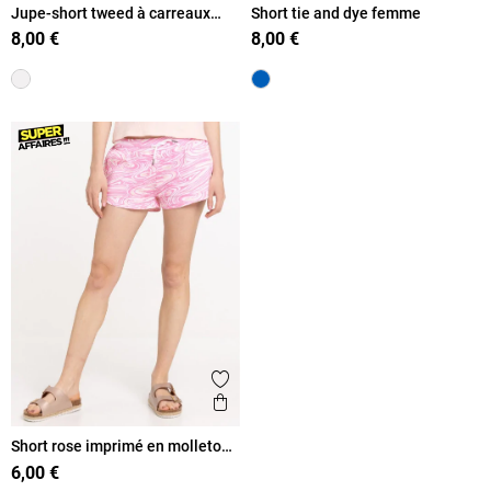
Jupe-short tweed à carreaux
Short tie and dye femme
femme
8,00 €
8,00 €
Ajouter aux favoris
Aperçu rapide
Short rose imprimé en molleton
femme
6,00 €