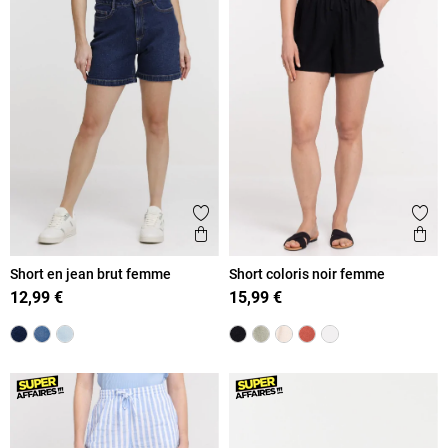
Ajouter aux favoris
Ajout
Aperçu rapide
Ape
Short en jean brut femme
Short coloris noir femme
12,99 €
15,99 €