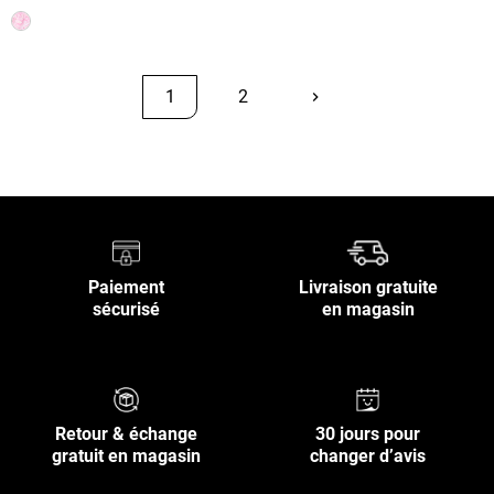
1
2
keyboard_arrow_right
Suivant
Retour en haut
Paiement
Livraison gratuite
sécurisé
en magasin
Retour & échange
30 jours pour
gratuit en magasin
changer d’avis