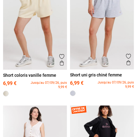
Ajout
Ajouter aux favoris
Ape
Aperçu rapide
Short uni gris chiné femme
Short coloris vanille femme
6,99 €
Jusqu'au 07/09/26, puis
6,99 €
Jusqu'au 07/09/26, puis
9,99 €
9,99 €