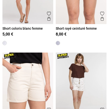
Ajouter aux favoris
Ajout
Aperçu rapide
Ape
Short coloris blanc femme
Short rayé ceinturé femme
5,00 €
8,00 €