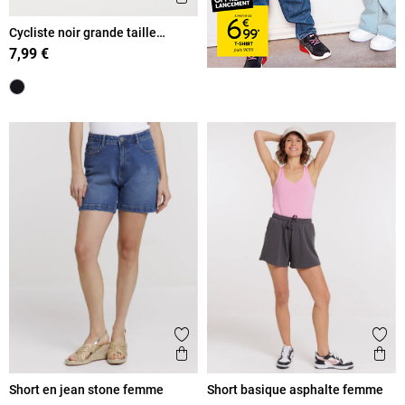
Cycliste noir grande taille
femme
7,99 €
Ajouter aux favoris
Ajout
Aperçu rapide
Ape
Short en jean stone femme
Short basique asphalte femme