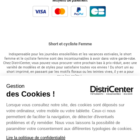
Moyens de paiement
Short et cycliste Femme
Indispensable pour les journées ensoleillées et les vacances estivales, le short
femme et le cycliste femme sont des incontournables à avoir dans votre garde-robe.
Chez DistriCenter, vous pouvez vous procurer votre prochain bas à prix réduit, avec une
variété de modèles et de styles pour satisfaire toutes vos envies ! Du short uni au
short imprimé, en passant par les motifs floraux ou les teintes vives, il y en a pour
tous les goûts !
Gestion
Le short femme : L'indispensable en été !
des Cookies !
Le short en denim classique ou en jean destroy reste un favori intemporel, mais
n'hésitez pas à explorer d'autres options audacieuses comme la salopette short pour
Lorsque vous consultez notre site, des cookies sont déposés sur
ajouter une touche de originalité à votre tenue. Certains modèles peuvent même être
portés par-dessus des collants noirs en hiver ou en automne pour un look tendance et
votre ordinateur, votre mobile ou votre tablette. Ceux-ci nous
confortable. Si vous êtes à la recherche d'un short de sport, explorez notre catégorie
permettent de faciliter la navigation, de détecter d'éventuels
dédiée pour trouver le modèle parfait pour vos activités.
problèmes et d'y remédier. Nous vous laissons la possibilité de
paramétrer votre consentement aux différentes typologies de cookies.
Le cycliste femme : le must-have pour un look décontracté !
Lire la politique de confidentialité
Pour les moments où vous voulez être à l'aise à la maison ou lors d'une petite balade