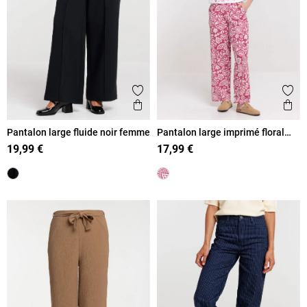
Ajouter aux favoris
Ajout
Aperçu rapide
Ape
Pantalon large fluide noir femme
Pantalon large imprimé floral
femme
19,99 €
17,99 €