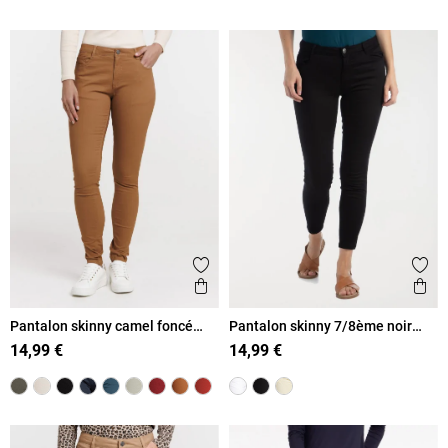
Ajouter aux favoris
Ajout
Aperçu rapide
Ape
Pantalon skinny camel foncé
Pantalon skinny 7/8ème noir
femme
femme
14,99 €
14,99 €