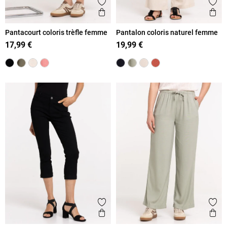
Ajouter aux favoris
Ajout
Aperçu rapide
Ape
Pantacourt coloris trèfle femme
Pantalon coloris naturel femme
17,99 €
19,99 €
Ajouter aux favoris
Ajout
Aperçu rapide
Ape