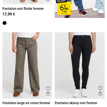
Pantalon noir fluide femme
17,99 €
Ajouter aux favoris
Ajout
Aperçu rapide
Ape
Pantalon large en coton femme
Pantalon skinny noir femme