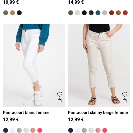
19,99 €
14,99 €
Ajouter aux favoris
Ajout
Aperçu rapide
Ape
Pantacourt blanc femme
Pantacourt skinny beige femme
12,99 €
12,99 €