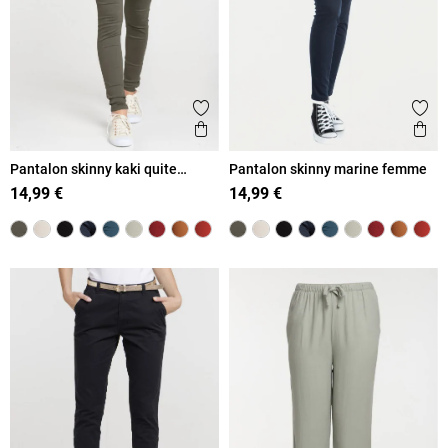
Ajouter aux favoris
Ajout
Aperçu rapide
Ape
Pantalon skinny kaki quite
Pantalon skinny marine femme
femme
14,99 €
14,99 €