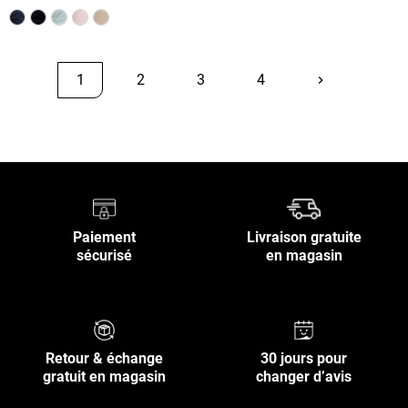
1
2
3
4
keyboard_arrow_right
Suivant
Retour en haut
Paiement
Livraison gratuite
sécurisé
en magasin
Retour & échange
30 jours pour
gratuit en magasin
changer d’avis