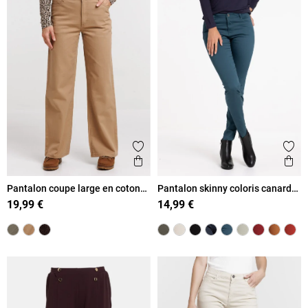
Ajouter aux favoris
Ajout
Aperçu rapide
Ape
Pantalon coupe large en coton
Pantalon skinny coloris canard
femme
femme
19,99 €
14,99 €