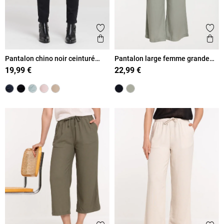
Ajouter aux favoris
Ajout
Aperçu rapide
Ape
Pantalon chino noir ceinturé
Pantalon large femme grande
femme
taille
19,99 €
22,99 €