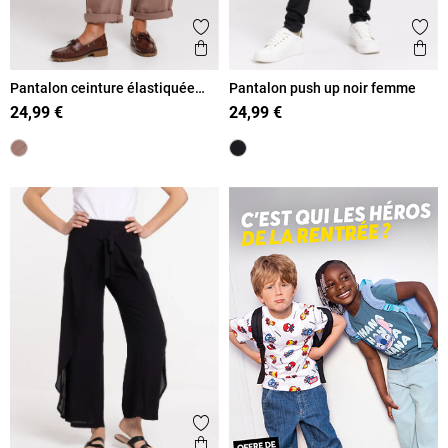
Ajouter aux favoris
Ajout
Aperçu rapide
Ape
Pantalon ceinture élastiquée
Pantalon push up noir femme
femme
24,99 €
24,99 €
Ajouter aux favoris
Aperçu rapide