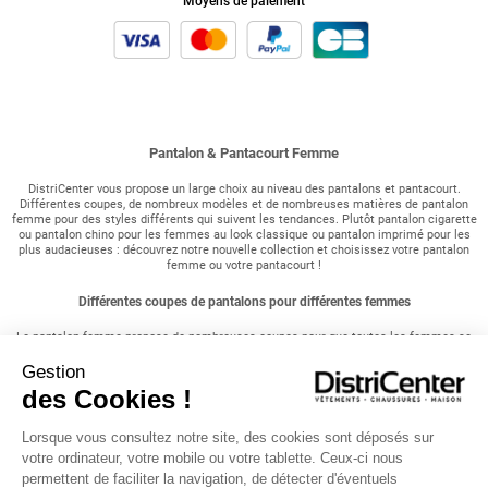
Moyens de paiement
Pantalon & Pantacourt Femme
DistriCenter vous propose un large choix au niveau des pantalons et pantacourt.
Différentes coupes, de nombreux modèles et de nombreuses matières de pantalon
femme pour des styles différents qui suivent les tendances. Plutôt pantalon cigarette
ou pantalon chino pour les femmes au look classique ou pantalon imprimé pour les
plus audacieuses : découvrez notre nouvelle collection et choisissez votre pantalon
femme ou votre pantacourt !
Différentes coupes de pantalons pour différentes femmes
Le pantalon femme propose de nombreuses coupes pour que toutes les femmes se
sentent à l'aise dans leur tenue au quotidien. Le pantalon slim se caractérise par une
coupe près du corps, très ajustée au niveau des hanches et des cuisses pour un effet
Gestion
allongeant. Cette coupe est aussi très présente dans les jeans et est très facile à
des Cookies !
associer. Certaines préfèreront le skinny, encore plus resserré au niveau des chevilles
et plus moulant ressemblant à un legging (caleçon). Il est l'idéal si vous avez de
longues jambes. Le pantacourt peut se révéler très pratique à porter lors de la
Lorsque vous consultez notre site, des cookies sont déposés sur
période estival avec une tunique femme ou tout simplement avec un petit haut. Au
votre ordinateur, votre mobile ou votre tablette. Ceux-ci nous
contraire, pour un look bohème, pensez au pantalon ample ou pantalon fluide associé
à un haut à motifs ethniques. Nous vous proposons également des pantalons plus
permettent de faciliter la navigation, de détecter d'éventuels