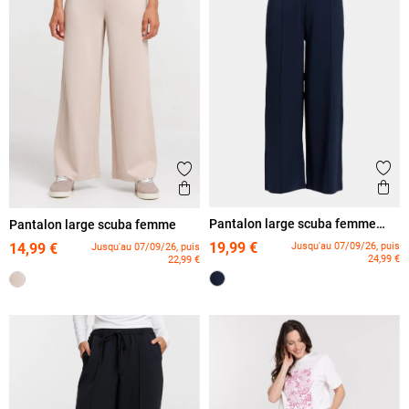
Ajout
Ajouter aux favoris
Ape
Aperçu rapide
Pantalon large scuba femme
Pantalon large scuba femme
grande taille
19,99 €
Jusqu'au 07/09/26, puis
14,99 €
Jusqu'au 07/09/26, puis
24,99 €
22,99 €