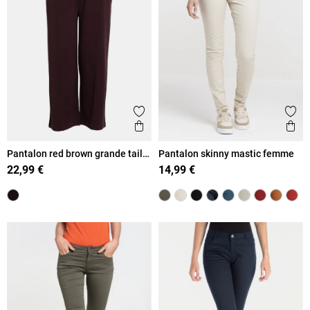
Ajouter aux favoris
Ajout
Aperçu rapide
Ape
Pantalon red brown grande taille
Pantalon skinny mastic femme
femme
22,99 €
14,99 €