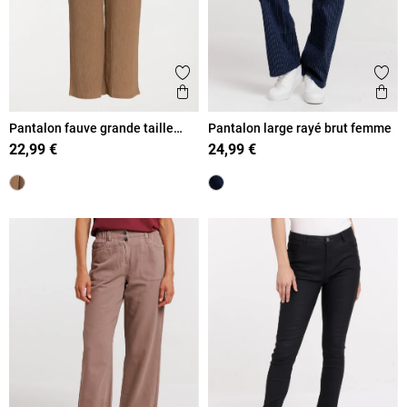
Ajouter aux favoris
Ajout
Aperçu rapide
Ape
Pantalon fauve grande taille
Pantalon large rayé brut femme
femme
22,99 €
24,99 €