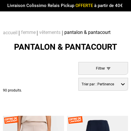
Menu
0
Livraison Colissimo Relais Pickup
OFFERTE
à partir de 40€
Compt
Pa
femme
vêtements
pantalon & pantacourt
accueil
PANTALON & PANTACOURT
Filtrer
Trier par :
Pertinence
90 produits.