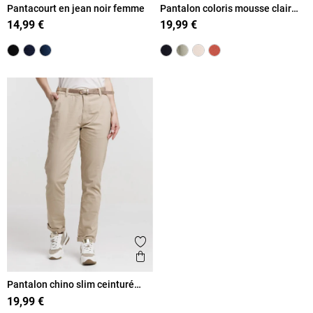
Pantacourt en jean noir femme
Pantalon coloris mousse clair
femme
14,99 €
19,99 €
Ajouter aux favoris
Aperçu rapide
Pantalon chino slim ceinturé
femme
19,99 €