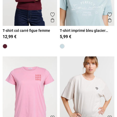
Ajouter aux favoris
Ajout
Aperçu rapide
Ape
T-shirt col carré figue femme
T-shirt imprimé bleu glacier
femme
12,99 €
5,99 €