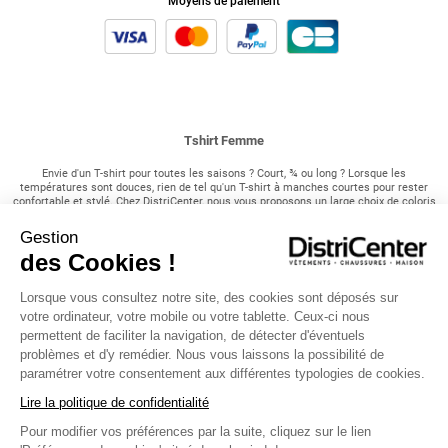
Moyens de paiement
Tshirt Femme
Envie d'un T-shirt pour toutes les saisons ? Court, ¾ ou long ? Lorsque les
températures sont douces, rien de tel qu'un T-shirt à manches courtes pour rester
confortable et stylé. Chez DistriCenter, nous vous proposons un large choix de coloris
et de tailles pour trouver le modèle parfait qui correspond à votre style et à vos
envies ! Associé à un pantalon fluide ou un short, le T-shirt est l'option idéale pour
Gestion
profiter pleinement du soleil et rester au frais pendant les journées estivales.
des Cookies !
Nos incontournable T-shirt chez DistriCenter !
Lorsque vous consultez notre site, des cookies sont déposés sur
Pour les saisons intermédiaires, où les températures sont plus fraîches mais pas
votre ordinateur, votre mobile ou votre tablette. Ceux-ci nous
encore hivernales, optez pour nos T-shirts à manches ¾. Disponibles dans un large
permettent de faciliter la navigation, de détecter d'éventuels
choix de motifs, de couleurs et de styles, ils ajoutent une touche de style à votre
tenue tout en vous offrant un peu plus de chaleur. Parfaits pour les journées
problèmes et d'y remédier. Nous vous laissons la possibilité de
automnales ou les soirées fraîches d'été, ces T-shirts sont polyvalents et faciles à
paramétrer votre consentement aux différentes typologies de cookies.
assortir avec différents vêtements. Enfin, lorsque l'hiver s'installe et que le froid se
fait sentir, rien de tel qu'un T-shirt à manches longues pour vous garder au chaud.
Lire la politique de confidentialité
Porté sous un manteau pour vos sorties en extérieur ou sous un pull confortable pour
rester bien au chaud à la maison, le T-shirt à manches longues est un indispensable
Pour modifier vos préférences par la suite, cliquez sur le lien
de votre garde-robe hivernale ! Avec notre sélection variée de modèles, vous trouverez