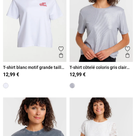
Ajouter aux favoris
Ajout
Aperçu rapide
Ape
T-shirt blanc motif grande taille
T-shirt côtelé coloris gris clair
femme
femme
12,99 €
12,99 €