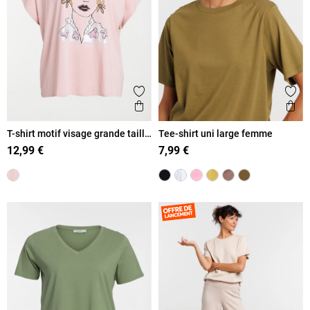
Ajouter aux favoris
Ajout
Aperçu rapide
Ape
T-shirt motif visage grande taille
Tee-shirt uni large femme
femme
12,99 €
7,99 €