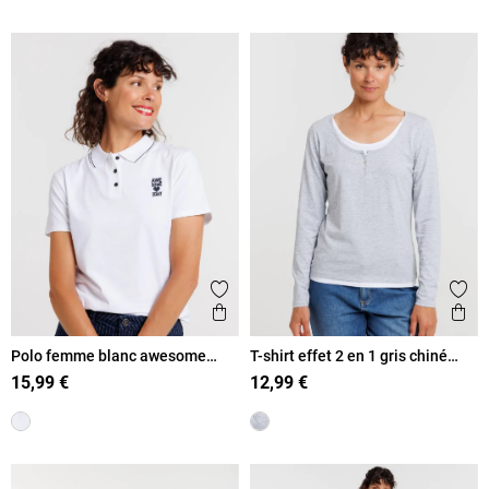
Ajouter aux favoris
Ajout
Aperçu rapide
Ape
Polo femme blanc awesome
T-shirt effet 2 en 1 gris chiné
today
femme
15,99 €
12,99 €