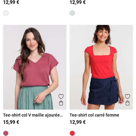
12,99 €
12,99 €
Ajouter aux favoris
Ajout
Aperçu rapide
Ape
Tee-shirt col V maille ajourée
Tee-shirt col carré femme
femme
15,99 €
12,99 €