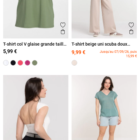
Ajouter aux favoris
Ajout
Aperçu rapide
Ape
T-shirt col V glaise grande taille
T-shirt beige uni scuba doux
femme
femme
5,99 €
9,99 €
Jusqu'au 07/09/26, puis
15,99 €