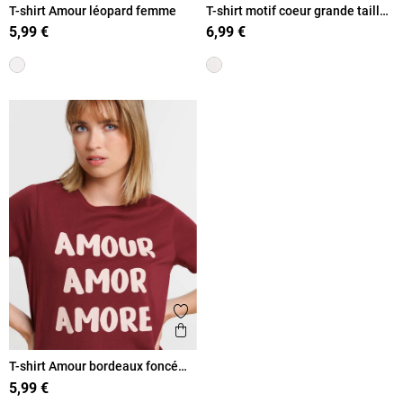
T-shirt Amour léopard femme
T-shirt motif coeur grande taille
femme
5,99 €
6,99 €
Ajouter aux favoris
Aperçu rapide
T-shirt Amour bordeaux foncé
femme
5,99 €