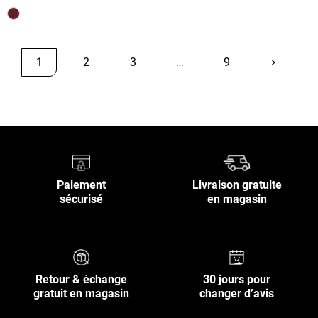
1
2
3
…
9
keyboard_arrow_right
Suivant
Retour en haut
Paiement
Livraison gratuite
sécurisé
en magasin
Retour & échange
30 jours pour
gratuit en magasin
changer d’avis