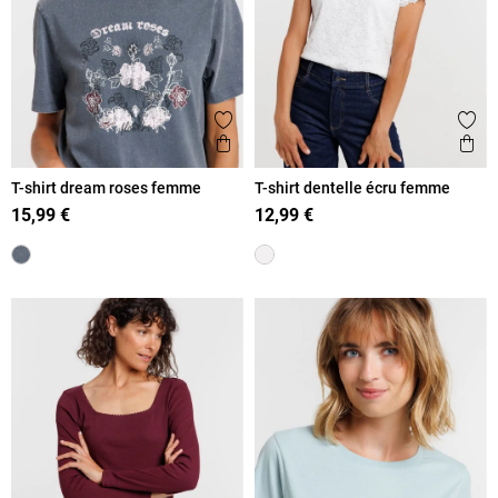
Ajouter aux favoris
Ajout
Aperçu rapide
Ape
T-shirt dream roses femme
T-shirt dentelle écru femme
15,99 €
12,99 €