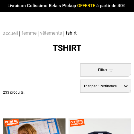
Menu
0
Livraison Colissimo Relais Pickup
OFFERTE
à partir de 40€
Compt
Pa
femme
vêtements
tshirt
accueil
TSHIRT
Filtrer
Trier par :
Pertinence
233 produits.