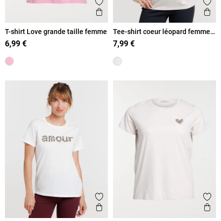
Ajouter aux favoris
Ajout
Aperçu rapide
Ape
T-shirt Love grande taille femme
Tee-shirt coeur léopard femme
beige
6,99 €
7,99 €
Ajouter aux favoris
Ajout
Aperçu rapide
Ape