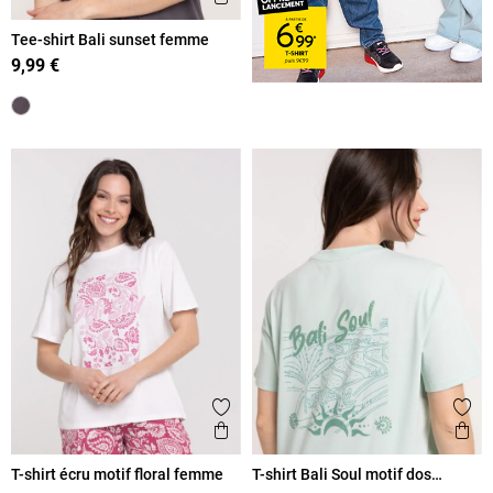
Tee-shirt Bali sunset femme
9,99 €
Ajouter aux favoris
Ajout
Aperçu rapide
Ape
T-shirt écru motif floral femme
T-shirt Bali Soul motif dos
femme