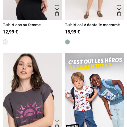
Ajouter aux favoris
Ajout
Aperçu rapide
Ape
T-shirt dos nu femme
T-shirt col V dentelle macramé
femme
12,99 €
15,99 €
Ajouter aux favoris
Aperçu rapide