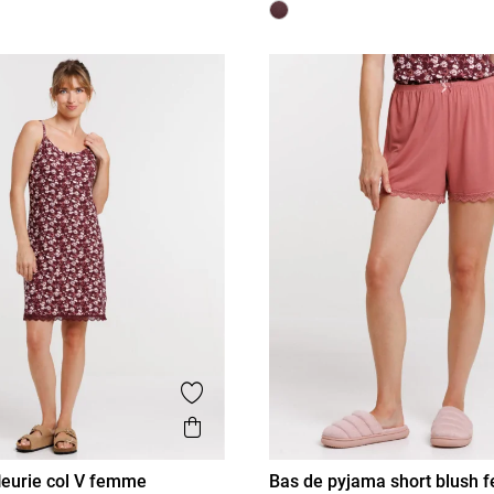
is
Ajouter aux favoris
Aperçu rapide
fleurie col V femme
Bas de pyjama short blush