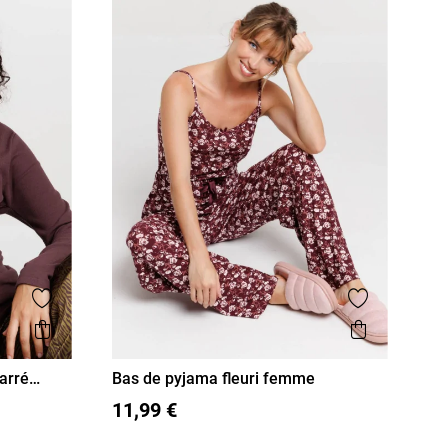
Ajouter aux favoris
Ajouter aux
Aperçu rapide
Aperçu r
arré
Bas de pyjama fleuri femme
S
M
L
XL
11,99 €