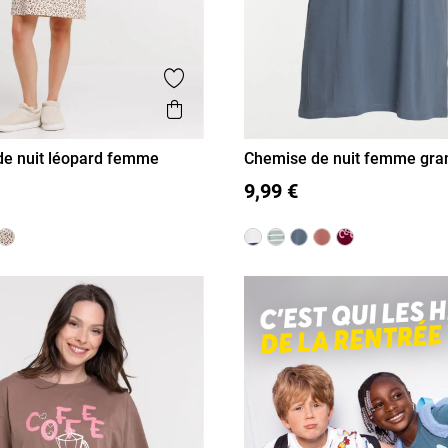
is
Ajouter aux favoris
Aperçu rapide
e nuit léopard femme
Chemise de nuit femme gran
L
XL
XL
XXL
XXXL
XXXXL
9,99 €