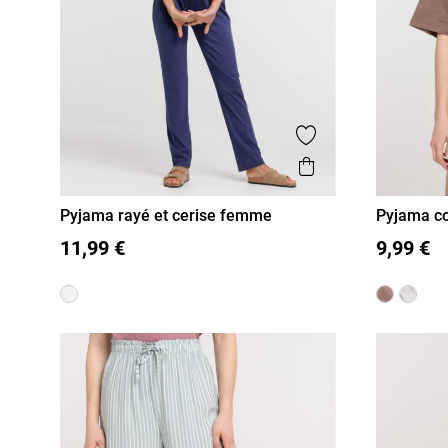
Ajouter aux favor
Aperçu rapide
Pyjama rayé et cerise femme
Pyjama co
S
M
L
XL
S
M
11,99 €
9,99 €