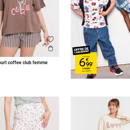
is
Ajouter aux favoris
Aperçu rapide
urt coffee club femme
L
XL