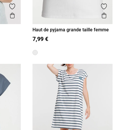
Ajouter aux favoris
Ajouter aux
Aperçu rapide
Aperçu r
Haut de pyjama grande taille femme
XL
XXL
XXXL
7,99 €