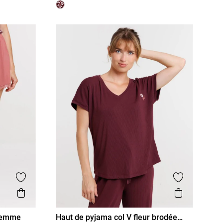
Ajouter aux favoris
Ajouter aux
Aperçu rapide
Aperçu r
 femme
Haut de pyjama col V fleur brodée