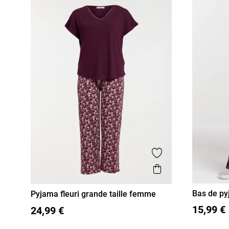
Ajouter aux favor
Aperçu rapide
Bas de p
Pyjama fleuri grande taille femme
S
M
XL
XXL
XXXL
15,99 €
24,99 €