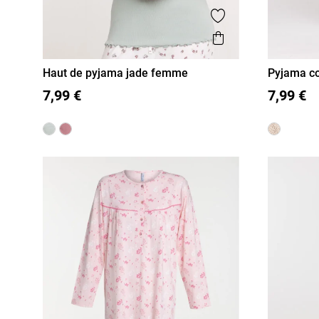
Ajouter aux favor
Aperçu rapide
Haut de pyjama jade femme
Pyjama c
S
M
L
XL
S
M
7,99 €
7,99 €