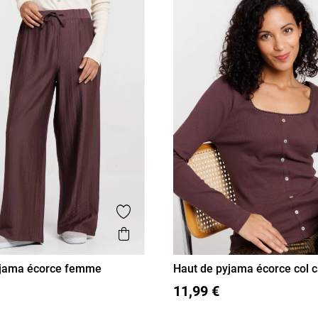
Ajouter aux favoris
is
Aperçu rapide
yjama écorce femme
Haut de pyjama écorce col c
femme
L
XL
S
M
L
XL
11,99 €