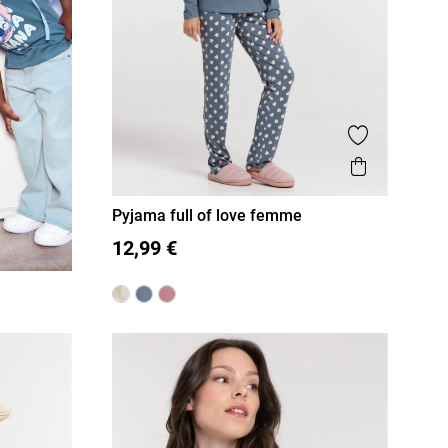
Ajouter aux
Aperçu r
Pyjama full of love femme
S
M
L
XL
12,99 €