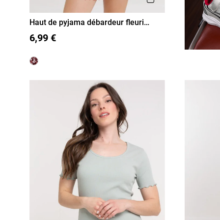
Haut de pyjama débardeur fleuri
femme
S
M
L
XL
6,99 €