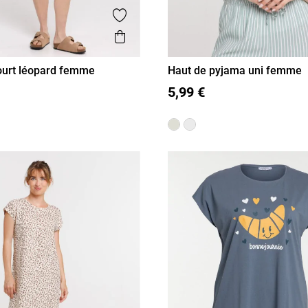
is
Ajouter aux favoris
Aperçu rapide
ourt léopard femme
Haut de pyjama uni femme
L
XL
S
M
L
XL
5,99 €