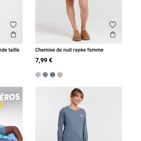
Ajouter aux favoris
Ajouter aux
Aperçu rapide
Aperçu r
de taille
Chemise de nuit rayée femme
S
M
L
XL
7,99 €