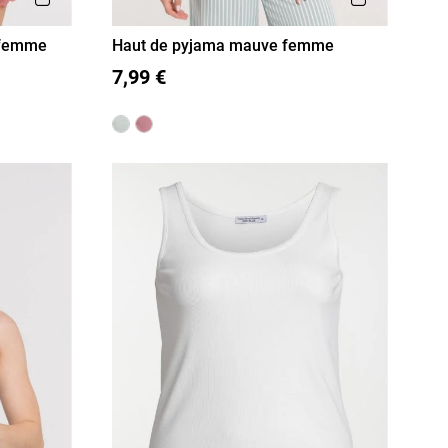
 femme
Haut de pyjama mauve femme
S
M
L
XL
7,99 €