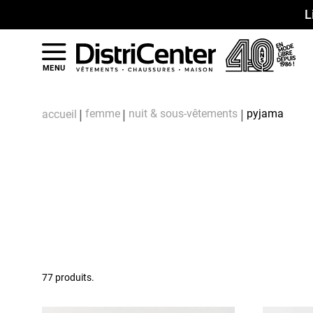
L
MENU
femme
nuit & sous-vêtements
pyjama
accueil
77 produits.