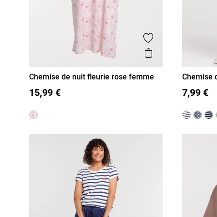
Ajouter aux favor
Aperçu rapide
Chemise de nuit fleurie rose femme
Chemise d
S
M
L
XL
XXL
S
M
15,99 €
7,99 €