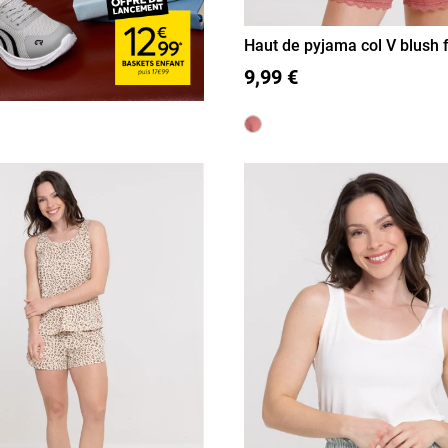
Haut de pyjama col V blush
S
M
L
XL
9,99 €