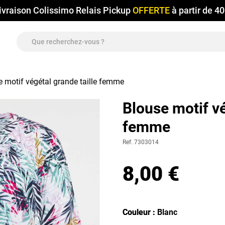
ivraison Colissimo Relais Pickup
OFFERTE
à partir de 4
e motif végétal grande taille femme
Blouse motif vé
femme
Ref. 7303014
8,00 €
Couleur
Couleur : Blanc