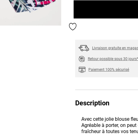
Ajouter aux favoris
Livraison gratuite en maga
Retour possible sous 30 jours
Paiement 100% sécurisé
Description
Avec cette jolie blouse fle
Agréable à porter, on peut
fraîcheur à toutes vos ten