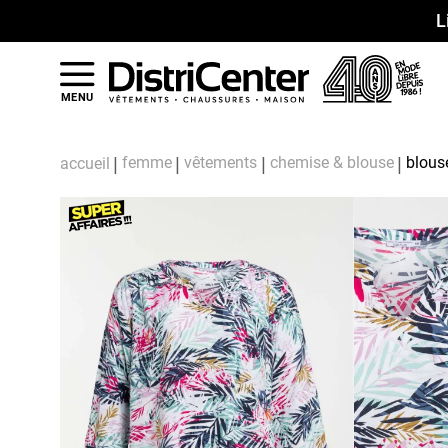
L
MENU
femme
vêtements
chemise & blouse
blous
accueil