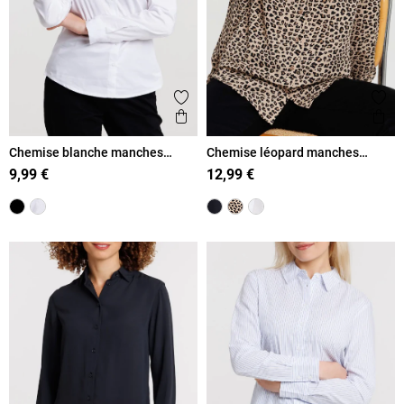
Ajouter aux favoris
Ajout
Aperçu rapide
Ape
Chemise blanche manches
Chemise léopard manches
longues femme
longues femme
9,99 €
12,99 €