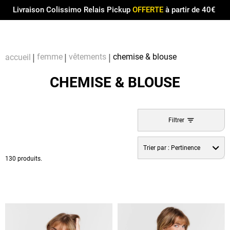
Menu
0
Livraison Colissimo Relais Pickup
OFFERTE
à partir de 40€
Compt
Pa
femme
vêtements
chemise & blouse
accueil
CHEMISE & BLOUSE
Filtrer
Trier par :
Pertinence
130 produits.