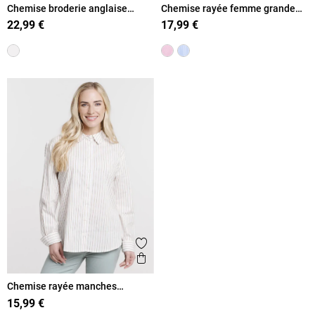
Chemise broderie anglaise
Chemise rayée femme grande
femme
taille
22,99 €
17,99 €
Ajouter aux favoris
Aperçu rapide
Chemise rayée manches
longues femme
15,99 €