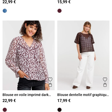
22,99 €
15,99 €
Ajouter aux favoris
Ajout
Aperçu rapide
Ape
Blouse en voile imprimé dark
Blouse dentelle motif graphique
figue femme
femme
22,99 €
17,99 €