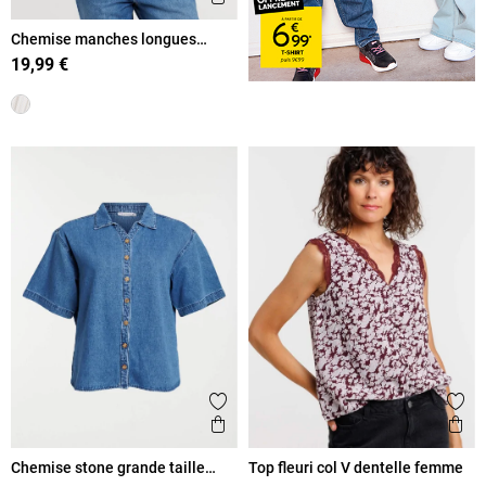
Chemise manches longues
rayée femme
19,99 €
Ajouter aux favoris
Ajout
Aperçu rapide
Ape
Chemise stone grande taille
Top fleuri col V dentelle femme
femme