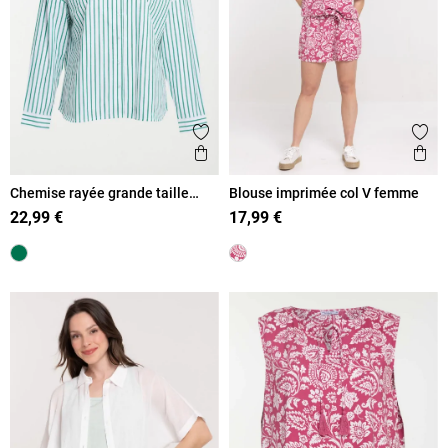
Ajouter aux favoris
Ajout
Aperçu rapide
Ape
Chemise rayée grande taille
Blouse imprimée col V femme
femme
22,99 €
17,99 €