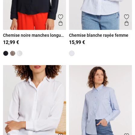
Ajouter aux favoris
Ajout
Aperçu rapide
Ape
Chemise noire manches longues
Chemise blanche rayée femme
femme
12,99 €
15,99 €