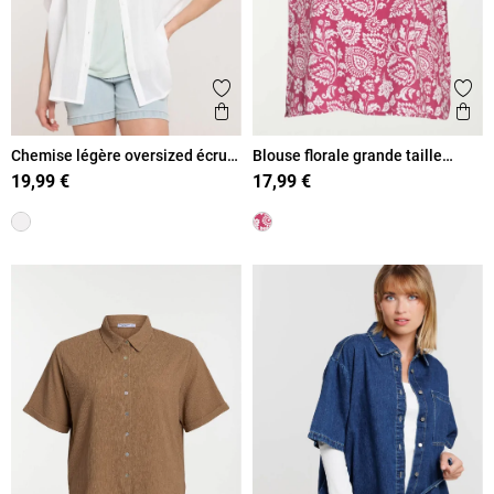
Ajouter aux favoris
Ajout
Aperçu rapide
Ape
Chemise légère oversized écru
Blouse florale grande taille
femme
femme
19,99 €
17,99 €