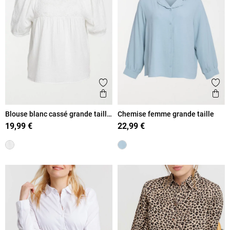
Ajouter aux favoris
Ajout
Aperçu rapide
Ape
Blouse blanc cassé grande taille
Chemise femme grande taille
femme
19,99 €
22,99 €