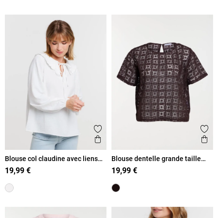
Ajouter aux favoris
Ajout
Aperçu rapide
Ape
Blouse col claudine avec liens
Blouse dentelle grande taille
femme
femme
19,99 €
19,99 €