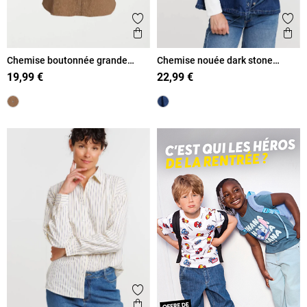
Ajouter aux favoris
Ajout
Aperçu rapide
Ape
Chemise boutonnée grande
Chemise nouée dark stone
taille femme
femme
19,99 €
22,99 €
Ajouter aux favoris
Aperçu rapide