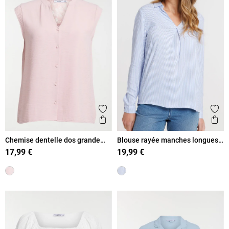
Ajouter aux favoris
Ajout
Aperçu rapide
Ape
Chemise dentelle dos grande
Blouse rayée manches longues
taille femme
femme
17,99 €
19,99 €