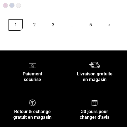
1
2
3
…
5
keyboard_arrow_right
Suivant
Retour en haut
Paiement
Livraison gratuite
sécurisé
en magasin
Retour & échange
30 jours pour
gratuit en magasin
changer d’avis