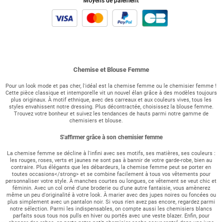
Moyens de paiement
Chemise et Blouse Femme
Pour un look mode et pas cher, l'idéal est la chemise femme ou le chemisier femme !
Cette pièce classique et intemporelle vit un nouvel élan grâce à des modèles toujours
plus originaux. À motif ethnique, avec des carreaux et aux couleurs vives, tous les
styles envahissent notre dressing. Plus décontractée, choisissez la blouse femme.
Trouvez votre bonheur et suivez les tendances de hauts parmi notre gamme de
chemisiers et blouse.
S'affirmer grâce à son chemisier femme
La chemise femme se décline à l'infini avec ses motifs, ses matières, ses couleurs :
les rouges, roses, verts et jaunes ne sont pas à bannir de votre garde-robe, bien au
contraire. Plus élégants que les débardeurs, la chemise femme peut se porter en
toutes occasions</strong> et se combine facilement à tous vos vêtements pour
personnaliser votre style. À manches courtes ou longues, ce vêtement se veut chic et
féminin. Avec un col orné d'une broderie ou d'une autre fantaisie, vous amènerez
même un peu d'originalité à votre look. À marier avec des jupes noires ou foncées ou
plus simplement avec un pantalon noir. Si vous n'en avez pas encore, regardez parmi
notre sélection. Parmi les indispensables, on compte aussi les chemisiers blancs
parfaits sous tous nos pulls en hiver ou portés avec une veste blazer. Enfin, pour