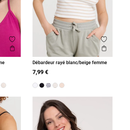
Ajouter aux favoris
Ajouter aux
Aperçu rapide
Aperçu r
mme
Débardeur rayé blanc/beige femme
S
M
L
XL
XS
7,99 €