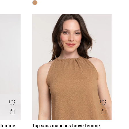
Ajouter aux favoris
Ajouter aux
Aperçu rapide
Aperçu r
ot femme
Top sans manches fauve femme