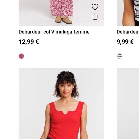
Ajouter aux favor
Aperçu rapide
Débardeur col V malaga femme
Débardeur
femme
S
M
L
XL
S
M
12,99 €
9,99 €