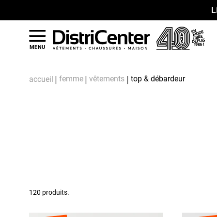
L
MENU
femme
vêtements
top & débardeur
accueil
120 produits.