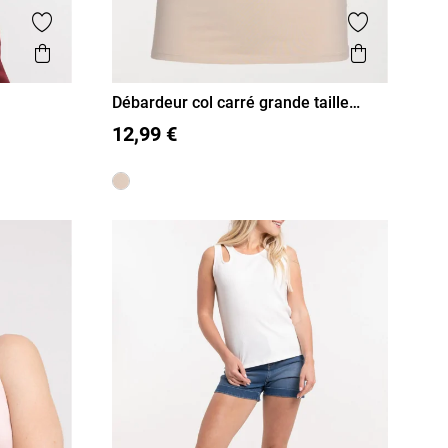
Ajouter aux favoris
Ajouter aux
Aperçu rapide
Aperçu r
Débardeur col carré grande taille
femme
XL
XXL
XXXL
12,99 €