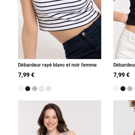
Ajouter aux favor
Aperçu rapide
Débardeur rayé blanc et noir femme
Débardeur
S
M
L
XL
XS
S
M
7,99 €
7,99 €