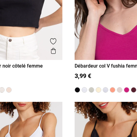
is
Ajouter aux favoris
Aperçu rapide
 noir côtelé femme
Débardeur col V fushia fe
L
XL
XS
S
M
L
XL
3,99 €