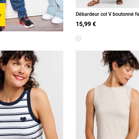
Débardeur col V boutonné 
S
M
L
XL
15,99 €