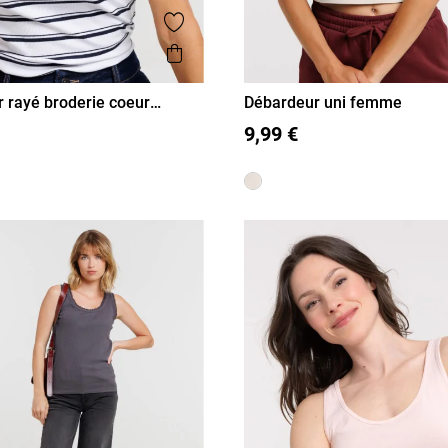
is
Ajouter aux favoris
Aperçu rapide
 rayé broderie coeur
Débardeur uni femme
L
XL
S
M
L
XL
9,99 €