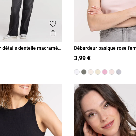
is
Ajouter aux favoris
Aperçu rapide
 détails dentelle macramé
Débardeur basique rose f
L
XL
S
M
L
XL
3,99 €