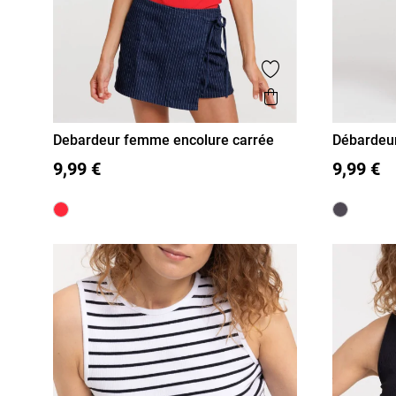
Ajouter aux favor
Aperçu rapide
Debardeur femme encolure carrée
Débardeur
femme
S
M
L
XL
S
M
9,99 €
9,99 €