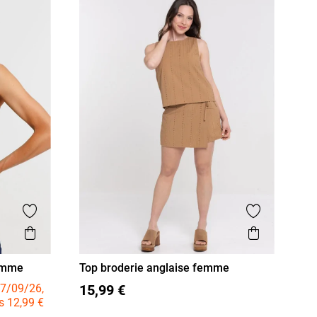
Ajouter aux favoris
Ajouter aux
Aperçu rapide
Aperçu r
femme
Top broderie anglaise femme
36
38
40
42
44
46
7/09/26,
15,99 €
s 12,99 €