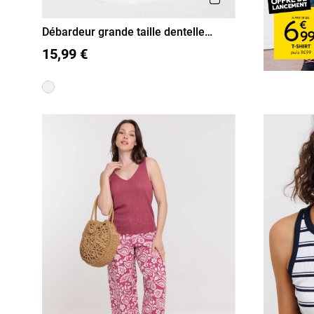
Débardeur grande taille dentelle
femme
XL
XXL
XXXL
XXXXL
15,99 €