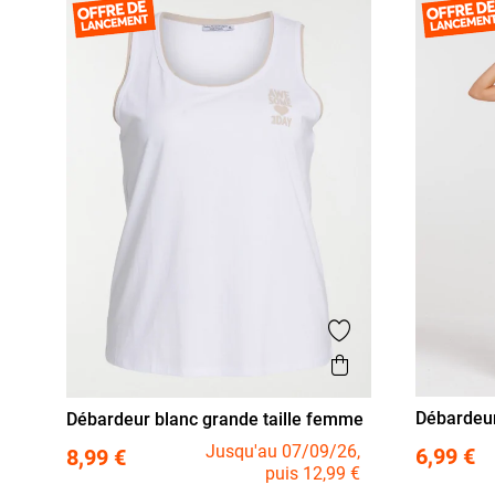
Ajouter aux favor
Aperçu rapide
Débardeur
Débardeur blanc grande taille femme
S
M
XL
XXL
XXXL
Jusqu'au 07/09/26,
6,99 €
8,99 €
puis 12,99 €