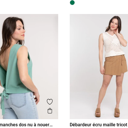
is
Ajouter aux favoris
Aperçu rapide
manches dos nu à nouer
Débardeur écru maille tric