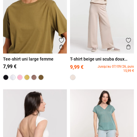
Ajouter aux favoris
Ajout
Aperçu rapide
Ape
Tee-shirt uni large femme
T-shirt beige uni scuba doux
femme
7,99 €
9,99 €
Jusqu'au 07/09/26, puis
15,99 €