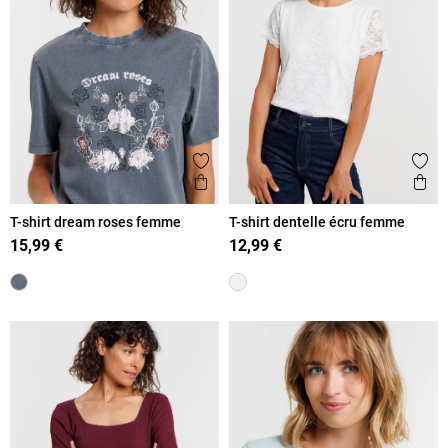
Ajouter aux favoris
Ajout
Aperçu rapide
Ape
T-shirt dream roses femme
T-shirt dentelle écru femme
15,99 €
12,99 €