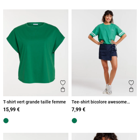
Ajouter aux favoris
Ajout
Aperçu rapide
Ape
T-shirt vert grande taille femme
Tee-shirt bicolore awesome
today femme
15,99 €
7,99 €