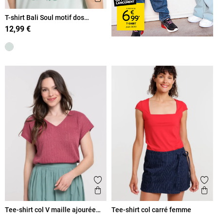
T-shirt Bali Soul motif dos
femme
12,99 €
Ajouter aux favoris
Ajout
Aperçu rapide
Ape
Tee-shirt col V maille ajourée
Tee-shirt col carré femme
femme