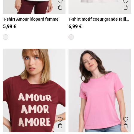
Ajouter aux favoris
Ajout
Aperçu rapide
Ape
T-shirt Amour léopard femme
T-shirt motif coeur grande taille
femme
5,99 €
6,99 €
Ajouter aux favoris
Ajout
Aperçu rapide
Ape