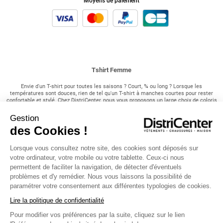
Moyens de paiement
Tshirt Femme
Envie d'un T-shirt pour toutes les saisons ? Court, ¾ ou long ? Lorsque les
températures sont douces, rien de tel qu'un T-shirt à manches courtes pour rester
confortable et stylé. Chez DistriCenter, nous vous proposons un large choix de coloris
et de tailles pour trouver le modèle parfait qui correspond à votre style et à vos
envies ! Associé à un pantalon fluide ou un short, le T-shirt est l'option idéale pour
Gestion
profiter pleinement du soleil et rester au frais pendant les journées estivales.
des Cookies !
Nos incontournable T-shirt chez DistriCenter !
Lorsque vous consultez notre site, des cookies sont déposés sur
Pour les saisons intermédiaires, où les températures sont plus fraîches mais pas
votre ordinateur, votre mobile ou votre tablette. Ceux-ci nous
encore hivernales, optez pour nos T-shirts à manches ¾. Disponibles dans un large
permettent de faciliter la navigation, de détecter d'éventuels
choix de motifs, de couleurs et de styles, ils ajoutent une touche de style à votre
tenue tout en vous offrant un peu plus de chaleur. Parfaits pour les journées
problèmes et d'y remédier. Nous vous laissons la possibilité de
automnales ou les soirées fraîches d'été, ces T-shirts sont polyvalents et faciles à
paramétrer votre consentement aux différentes typologies de cookies.
assortir avec différents vêtements. Enfin, lorsque l'hiver s'installe et que le froid se
fait sentir, rien de tel qu'un T-shirt à manches longues pour vous garder au chaud.
Lire la politique de confidentialité
Porté sous un manteau pour vos sorties en extérieur ou sous un pull confortable pour
rester bien au chaud à la maison, le T-shirt à manches longues est un indispensable
Pour modifier vos préférences par la suite, cliquez sur le lien
de votre garde-robe hivernale ! Avec notre sélection variée de modèles, vous trouverez