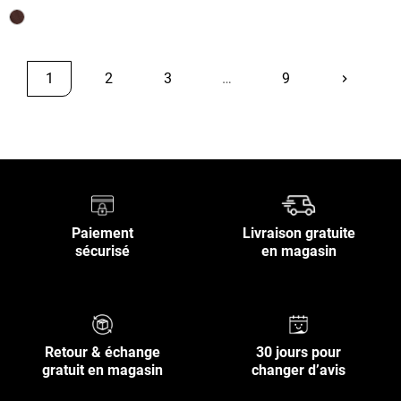
1
2
3
…
9
keyboard_arrow_right
Suivant
Retour en haut
Paiement
Livraison gratuite
sécurisé
en magasin
Retour & échange
30 jours pour
gratuit en magasin
changer d’avis