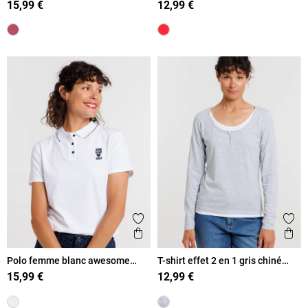
15,99 €
12,99 €
Ajouter aux favoris
Ajout
Aperçu rapide
Ape
Polo femme blanc awesome
T-shirt effet 2 en 1 gris chiné
today
femme
15,99 €
12,99 €