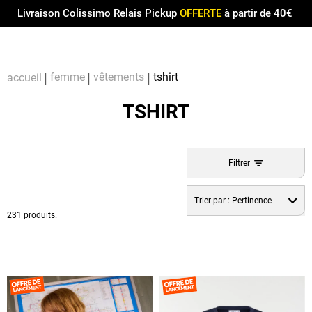
Menu
0
Livraison Colissimo Relais Pickup
OFFERTE
à partir de 40€
Compt
Pa
femme
vêtements
tshirt
accueil
TSHIRT
Filtrer
Trier par :
Pertinence
231 produits.