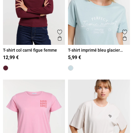
Ajouter aux favoris
Ajout
Aperçu rapide
Ape
T-shirt col carré figue femme
T-shirt imprimé bleu glacier
femme
12,99 €
5,99 €