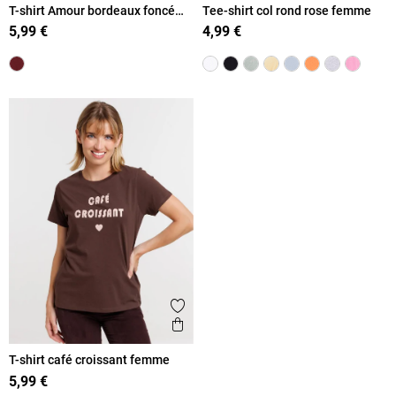
T-shirt Amour bordeaux foncé
Tee-shirt col rond rose femme
femme
5,99 €
4,99 €
Ajouter aux favoris
Aperçu rapide
T-shirt café croissant femme
5,99 €