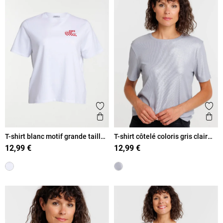
Ajouter aux favoris
Ajout
Aperçu rapide
Ape
T-shirt blanc motif grande taille
T-shirt côtelé coloris gris clair
femme
femme
12,99 €
12,99 €