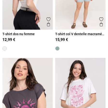
Ajouter aux favoris
Ajout
Aperçu rapide
Ape
T-shirt dos nu femme
T-shirt col V dentelle macramé
femme
12,99 €
15,99 €