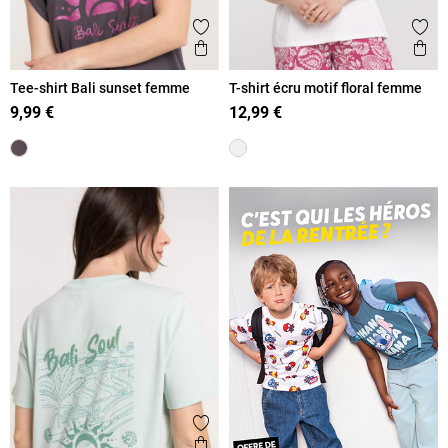
Ajouter aux favoris
Ajout
Aperçu rapide
Ape
Tee-shirt Bali sunset femme
T-shirt écru motif floral femme
9,99 €
12,99 €
Ajouter aux favoris
Aperçu rapide