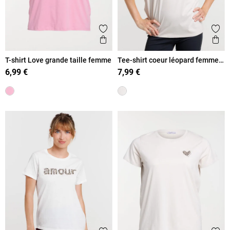
Ajouter aux favoris
Ajout
Aperçu rapide
Ape
T-shirt Love grande taille femme
Tee-shirt coeur léopard femme
beige
6,99 €
7,99 €