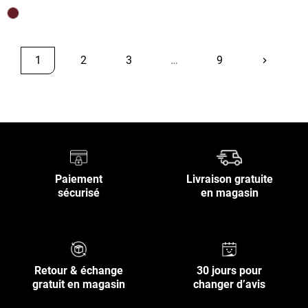
1
2
3
…
9
keyboard_arrow_right
Suivant
Retour en haut
Paiement
Livraison gratuite
sécurisé
en magasin
Retour & échange
30 jours pour
gratuit en magasin
changer d’avis