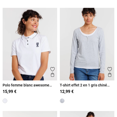
Ajouter aux favoris
Ajout
Aperçu rapide
Ape
Polo femme blanc awesome
T-shirt effet 2 en 1 gris chiné
today
femme
15,99 €
12,99 €