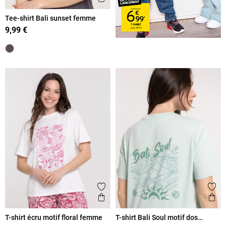
Tee-shirt Bali sunset femme
9,99 €
Ajouter aux favoris
Ajout
Aperçu rapide
Ape
T-shirt écru motif floral femme
T-shirt Bali Soul motif dos
femme