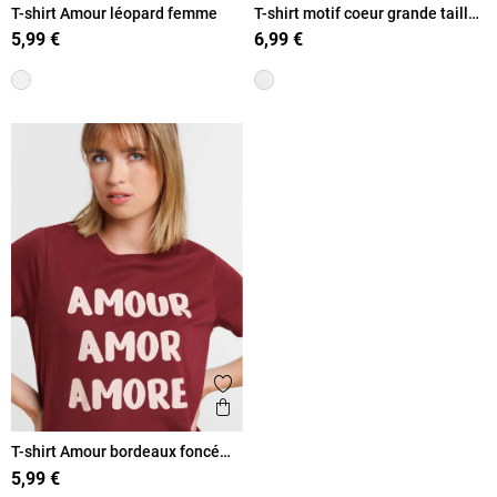
T-shirt Amour léopard femme
T-shirt motif coeur grande taille
femme
5,99 €
6,99 €
Ajouter aux favoris
Aperçu rapide
T-shirt Amour bordeaux foncé
femme
5,99 €