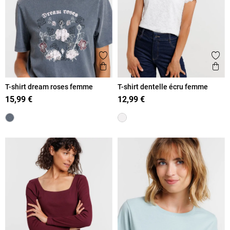
Ajouter aux favoris
Ajout
Aperçu rapide
Ape
T-shirt dream roses femme
T-shirt dentelle écru femme
15,99 €
12,99 €