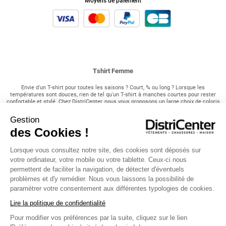
Moyens de paiement
Tshirt Femme
Envie d'un T-shirt pour toutes les saisons ? Court, ¾ ou long ? Lorsque les
températures sont douces, rien de tel qu'un T-shirt à manches courtes pour rester
confortable et stylé. Chez DistriCenter, nous vous proposons un large choix de coloris
et de tailles pour trouver le modèle parfait qui correspond à votre style et à vos
envies ! Associé à un pantalon fluide ou un short, le T-shirt est l'option idéale pour
Gestion
profiter pleinement du soleil et rester au frais pendant les journées estivales.
des Cookies !
Nos incontournable T-shirt chez DistriCenter !
Lorsque vous consultez notre site, des cookies sont déposés sur
Pour les saisons intermédiaires, où les températures sont plus fraîches mais pas
votre ordinateur, votre mobile ou votre tablette. Ceux-ci nous
encore hivernales, optez pour nos T-shirts à manches ¾. Disponibles dans un large
permettent de faciliter la navigation, de détecter d'éventuels
choix de motifs, de couleurs et de styles, ils ajoutent une touche de style à votre
tenue tout en vous offrant un peu plus de chaleur. Parfaits pour les journées
problèmes et d'y remédier. Nous vous laissons la possibilité de
automnales ou les soirées fraîches d'été, ces T-shirts sont polyvalents et faciles à
paramétrer votre consentement aux différentes typologies de cookies.
assortir avec différents vêtements. Enfin, lorsque l'hiver s'installe et que le froid se
fait sentir, rien de tel qu'un T-shirt à manches longues pour vous garder au chaud.
Lire la politique de confidentialité
Porté sous un manteau pour vos sorties en extérieur ou sous un pull confortable pour
rester bien au chaud à la maison, le T-shirt à manches longues est un indispensable
Pour modifier vos préférences par la suite, cliquez sur le lien
de votre garde-robe hivernale ! Avec notre sélection variée de modèles, vous trouverez