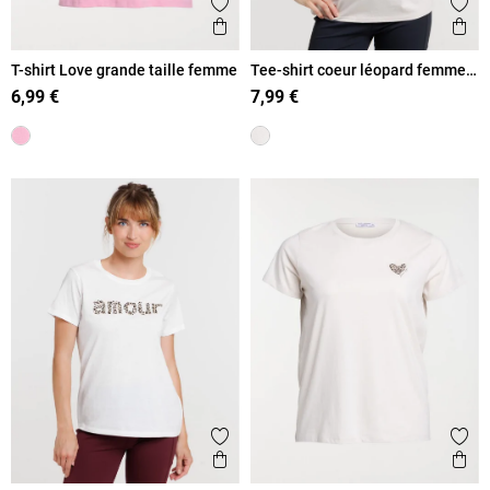
Ajouter aux favoris
Ajout
Aperçu rapide
Ape
T-shirt Love grande taille femme
Tee-shirt coeur léopard femme
beige
6,99 €
7,99 €
Ajouter aux favoris
Ajout
Aperçu rapide
Ape