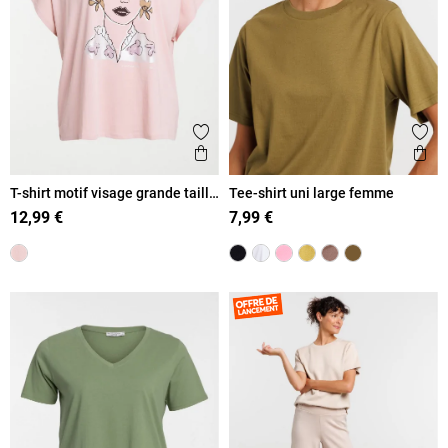
Ajouter aux favoris
Ajout
Aperçu rapide
Ape
T-shirt motif visage grande taille
Tee-shirt uni large femme
femme
12,99 €
7,99 €