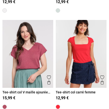
12,99 €
12,99 €
Ajouter aux favoris
Ajout
Aperçu rapide
Ape
Tee-shirt col V maille ajourée
Tee-shirt col carré femme
femme
15,99 €
12,99 €