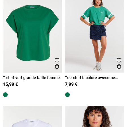
Ajouter aux favoris
Ajout
Aperçu rapide
Ape
T-shirt vert grande taille femme
Tee-shirt bicolore awesome
today femme
15,99 €
7,99 €