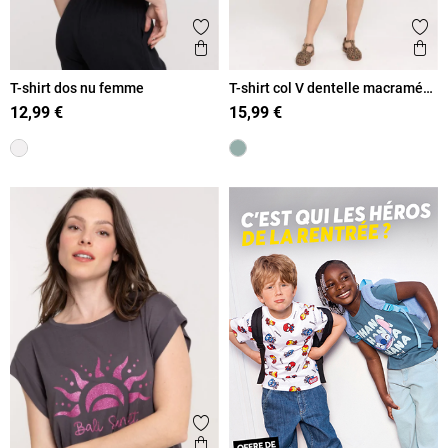
Ajouter aux favoris
Ajout
Aperçu rapide
Ape
T-shirt dos nu femme
T-shirt col V dentelle macramé
femme
12,99 €
15,99 €
Ajouter aux favoris
Aperçu rapide