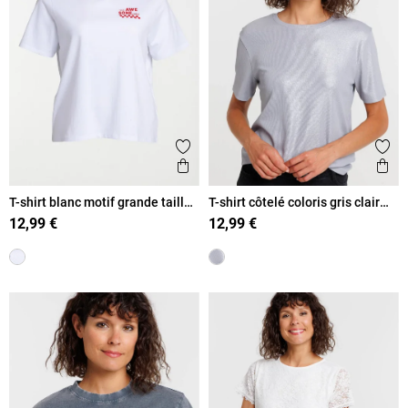
Ajouter aux favoris
Ajout
Aperçu rapide
Ape
T-shirt blanc motif grande taille
T-shirt côtelé coloris gris clair
femme
femme
12,99 €
12,99 €