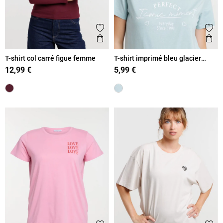
Ajouter aux favoris
Ajout
Aperçu rapide
Ape
T-shirt col carré figue femme
T-shirt imprimé bleu glacier
femme
12,99 €
5,99 €