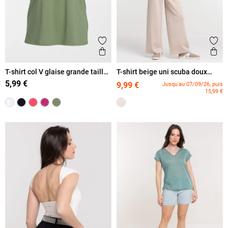
Ajouter aux favoris
Ajout
Aperçu rapide
Ape
T-shirt col V glaise grande taille
T-shirt beige uni scuba doux
femme
femme
5,99 €
9,99 €
Jusqu'au 07/09/26, puis
15,99 €