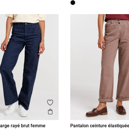
is
Ajouter aux favoris
Aperçu rapide
large rayé brut femme
Pantalon ceinture élastiqu