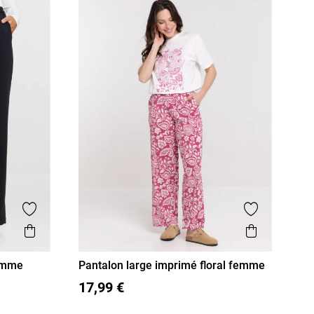
Ajouter aux favoris
Ajouter aux
Aperçu rapide
Aperçu r
femme
Pantalon large imprimé floral femme
S
M
L
XL
17,99 €