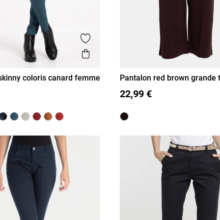
is
Ajouter aux favoris
Aperçu rapide
skinny coloris canard femme
Pantalon red brown grande t
femme
40
42
44
46
XL
XXL
3XL
22,99 €