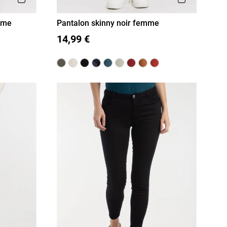
mme
Pantalon skinny noir femme
36
38
40
42
44
46
14,99 €