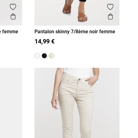
Ajouter aux favoris
Ajouter aux
Aperçu rapide
Aperçu r
cé femme
Pantalon skinny 7/8ème noir femme
36
38
40
42
44
46
14,99 €