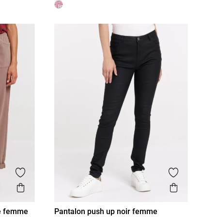
Ajouter aux favoris
Ajouter aux
Aperçu rapide
Aperçu r
ée femme
Pantalon push up noir femme