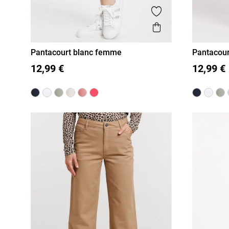
Ajouter aux favor
Aperçu rapide
Pantacourt blanc femme
Pantacour
36
38
40
42
44
46
36
38
12,99 €
12,99 €