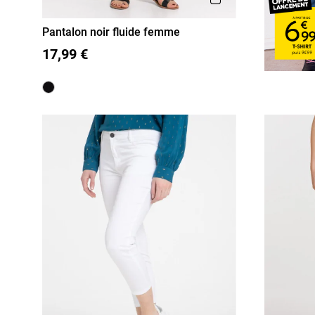
Pantalon noir fluide femme
36
38
40
42
44
46
17,99 €