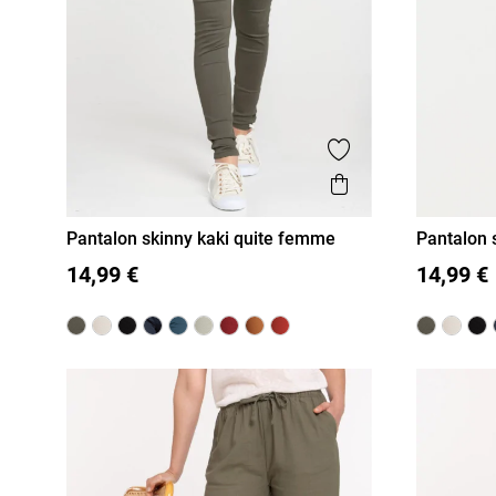
Ajouter aux favor
Aperçu rapide
Pantalon skinny kaki quite femme
Pantalon
36
38
40
42
44
46
36
38
14,99 €
14,99 €