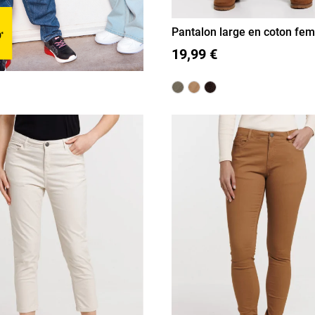
Pantalon large en coton fe
36
38
40
42
44
46
19,99 €