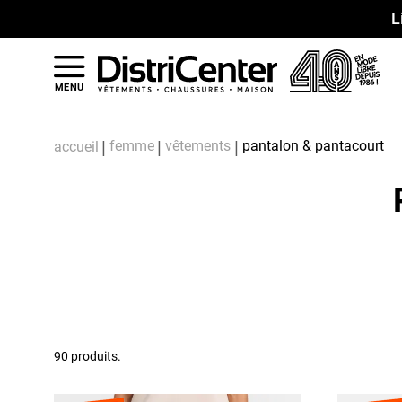
L
MENU
femme
vêtements
pantalon & pantacourt
accueil
90 produits.