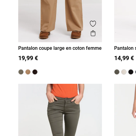
Ajouter aux favor
Aperçu rapide
Pantalon coupe large en coton femme
Pantalon 
36
38
40
42
44
46
36
38
19,99 €
14,99 €