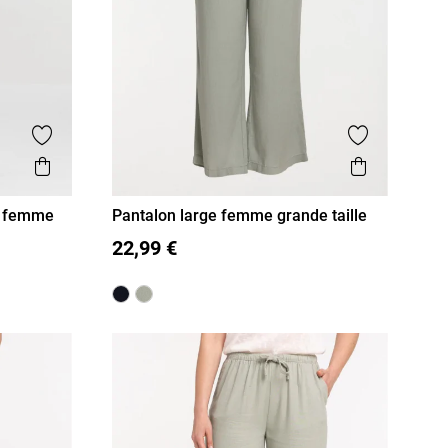
Ajouter aux favoris
Ajouter aux
Aperçu rapide
Aperçu r
ré femme
Pantalon large femme grande taille
48
50
52
54
22,99 €