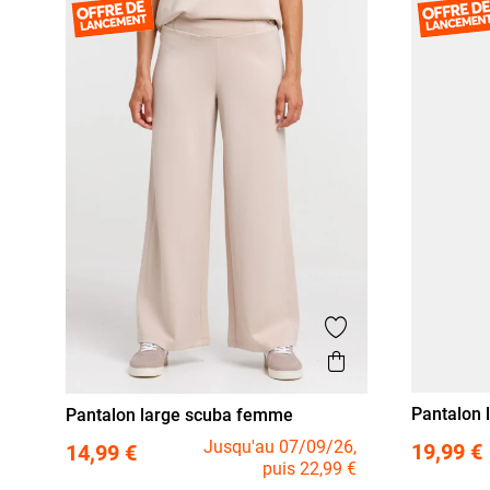
Ajouter aux favor
Aperçu rapide
Pantalon 
Pantalon large scuba femme
taille
XL
XX
S
M
L
XL
Jusqu'au 07/09/26,
19,99 €
14,99 €
puis 22,99 €