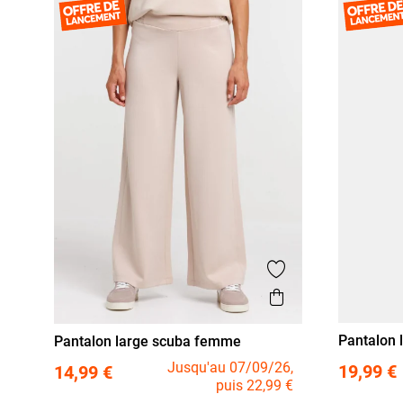
Ajouter aux favor
Aperçu rapide
Pantalon 
Pantalon large scuba femme
taille
XL
XX
S
M
L
XL
Jusqu'au 07/09/26,
19,99 €
14,99 €
puis 22,99 €