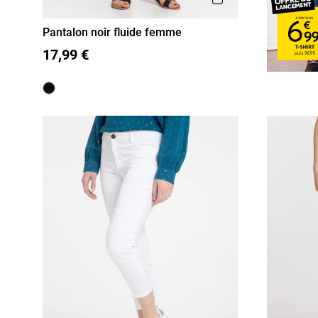
Pantalon noir fluide femme
36
38
40
42
44
46
17,99 €