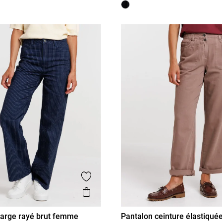
is
Ajouter aux favoris
Aperçu rapide
large rayé brut femme
Pantalon ceinture élastiqu