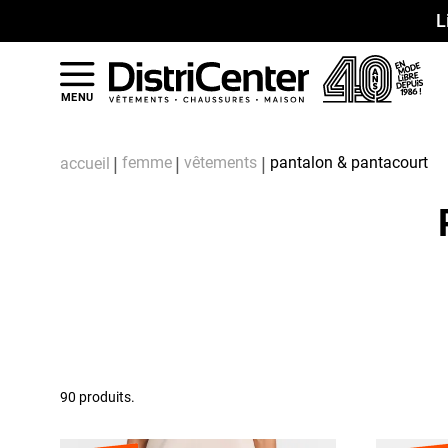
L
MENU
femme
vêtements
pantalon & pantacourt
accueil
90 produits.