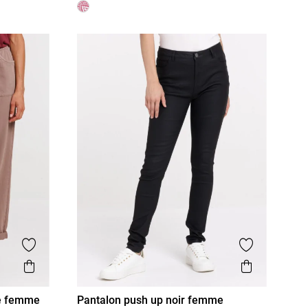
Ajouter aux favoris
Ajouter aux
Aperçu rapide
Aperçu r
ée femme
Pantalon push up noir femme