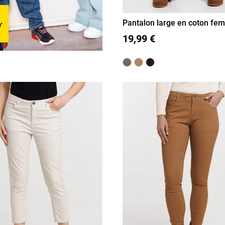
Pantalon large en coton fe
36
38
40
42
44
46
19,99 €