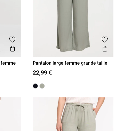
Ajouter aux favoris
Ajouter aux
Aperçu rapide
Aperçu r
ré femme
Pantalon large femme grande taille
48
50
52
54
22,99 €