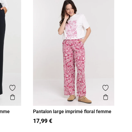
Ajouter aux favoris
Ajouter aux
Aperçu rapide
Aperçu r
femme
Pantalon large imprimé floral femme
S
M
L
XL
17,99 €