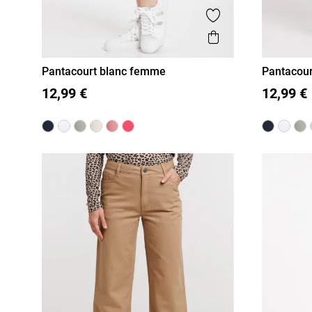
Ajouter aux favor
Aperçu rapide
Pantacourt blanc femme
Pantacour
36
38
40
42
44
46
36
38
12,99 €
12,99 €