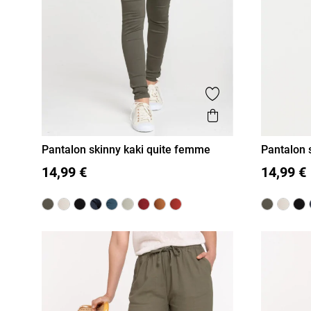
Ajouter aux favor
Aperçu rapide
Pantalon skinny kaki quite femme
Pantalon
36
38
40
42
44
46
36
38
14,99 €
14,99 €