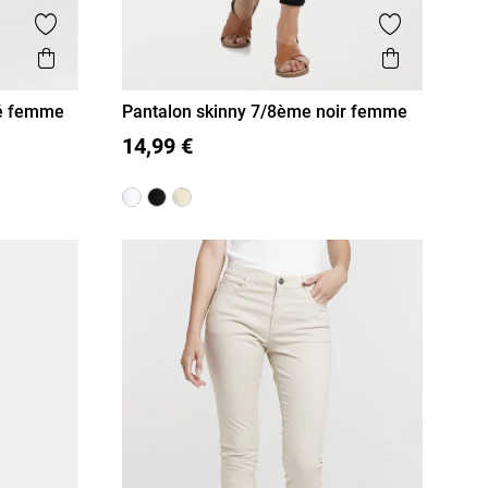
Ajouter aux favoris
Ajouter aux
Aperçu rapide
Aperçu r
cé femme
Pantalon skinny 7/8ème noir femme
36
38
40
42
44
46
14,99 €