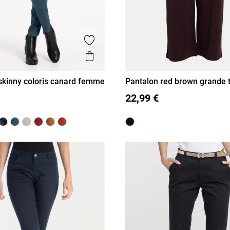
is
Ajouter aux favoris
Aperçu rapide
skinny coloris canard femme
Pantalon red brown grande t
femme
40
42
44
46
XL
XXL
3XL
22,99 €