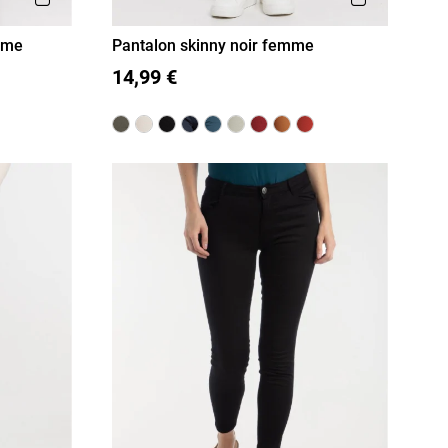
mme
Pantalon skinny noir femme
36
38
40
42
44
46
14,99 €