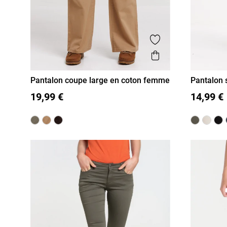
Ajouter aux favor
Aperçu rapide
Pantalon coupe large en coton femme
Pantalon 
36
38
40
42
44
46
36
38
19,99 €
14,99 €