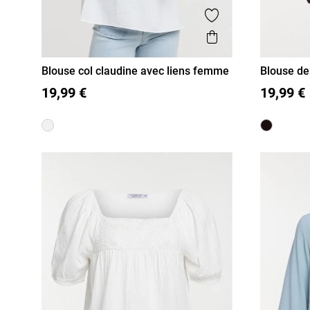
Ajouter aux favor
Aperçu rapide
Blouse col claudine avec liens femme
Blouse de
36
38
40
42
44
46
48
50
19,99 €
19,99 €