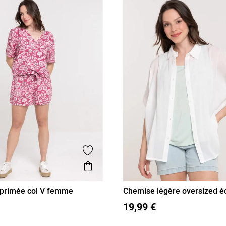
Ajouter aux favoris
is
Aperçu rapide
mprimée col V femme
Chemise légère oversized é
femme
40
42
44
46
S
M
L
XL
19,99 €