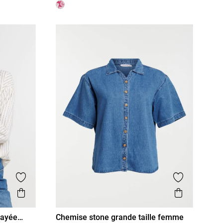
Ajouter aux favoris
Ajouter aux
Aperçu rapide
Aperçu r
rayée
Chemise stone grande taille femme