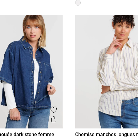
is
Ajouter aux favoris
Aperçu rapide
nouée dark stone femme
Chemise manches longues 