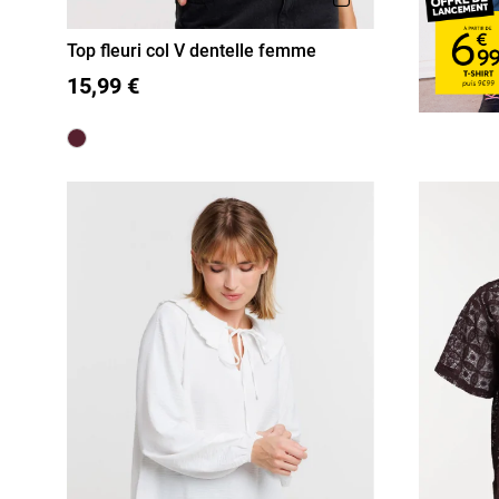
Top fleuri col V dentelle femme
36
38
40
42
44
46
15,99 €