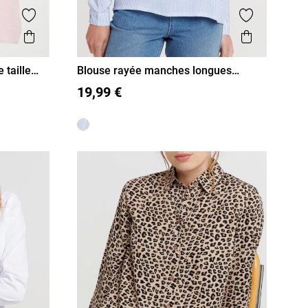
Ajouter aux favoris
Ajouter aux
Aperçu rapide
Aperçu r
 taille
Blouse rayée manches longues
femme
S
M
L
XL
19,99 €