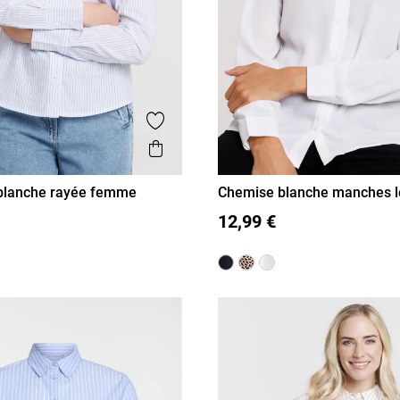
is
Ajouter aux favoris
Aperçu rapide
blanche rayée femme
Chemise blanche manches 
femme
L
XL
S
M
L
XL
12,99 €