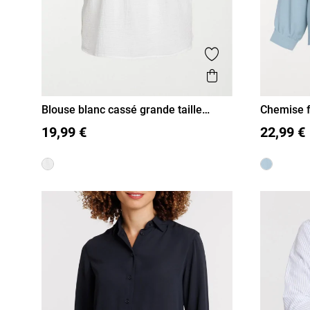
Ajouter aux favor
Aperçu rapide
Blouse blanc cassé grande taille
Chemise f
femme
48
50
52
54
48
50
19,99 €
22,99 €