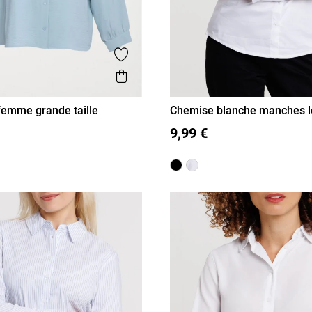
is
Ajouter aux favoris
Aperçu rapide
emme grande taille
Chemise blanche manches 
femme
52
36
38
40
42
44
46
9,99 €