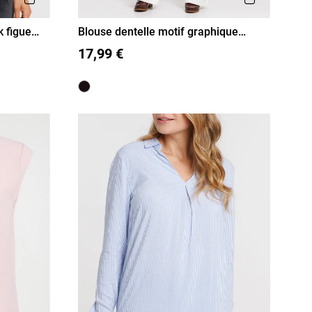
k figue
Blouse dentelle motif graphique
femme
S
M
L
XL
17,99 €