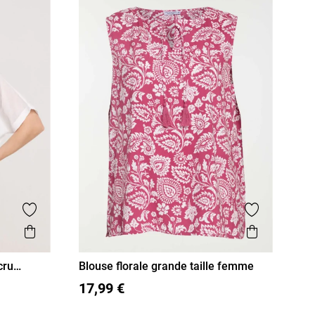
Ajouter aux favoris
Ajouter aux
Aperçu rapide
Aperçu r
cru
Blouse florale grande taille femme
48
50
52
54
17,99 €