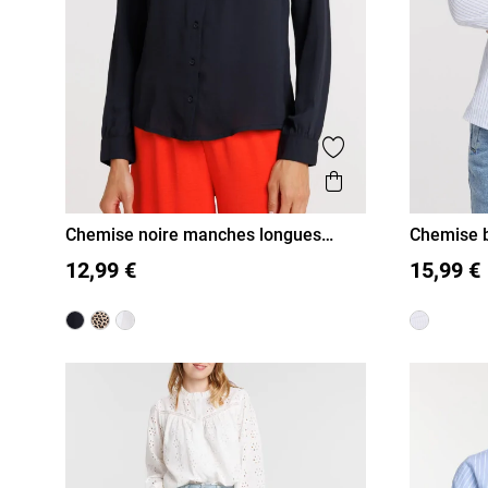
Ajouter aux favor
Aperçu rapide
Chemise noire manches longues
Chemise 
femme
S
M
L
XL
S
M
12,99 €
15,99 €