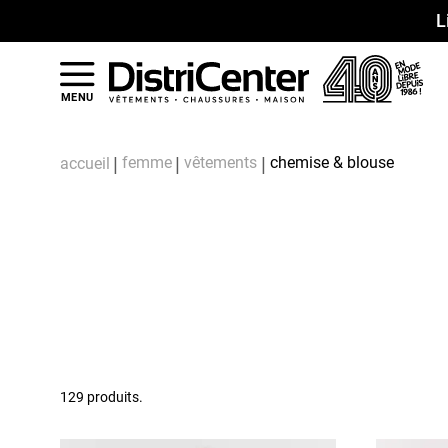
L
MENU
femme
vêtements
chemise & blouse
accueil
129 produits.