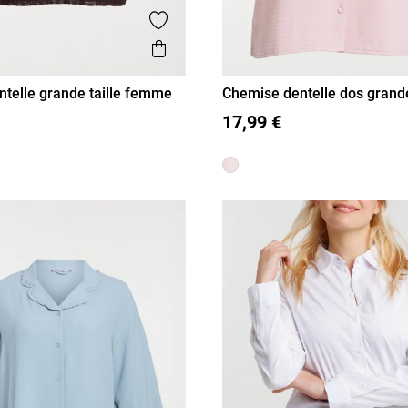
is
Ajouter aux favoris
Aperçu rapide
ntelle grande taille femme
Chemise dentelle dos grande
femme
52
54
48
50
52
54
17,99 €