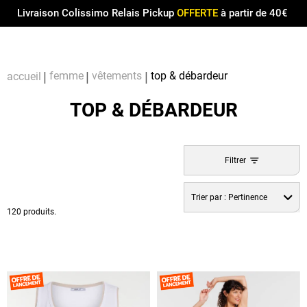
Menu
0
Livraison Colissimo Relais Pickup
OFFERTE
à partir de 40€
Compt
Pa
femme
vêtements
top & débardeur
accueil
TOP & DÉBARDEUR
Filtrer
Trier par :
Pertinence
120 produits.