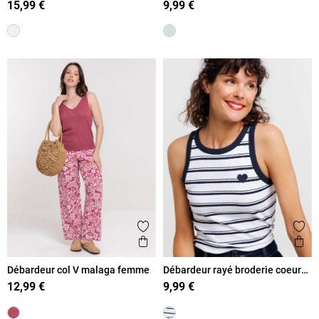
15,99 €
9,99 €
Ajouter aux favoris
Ajout
Aperçu rapide
Ape
Débardeur col V malaga femme
Débardeur rayé broderie coeur
femme
12,99 €
9,99 €