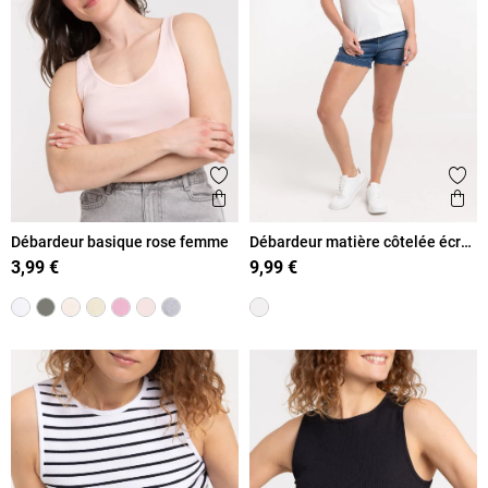
Ajouter aux favoris
Ajout
Aperçu rapide
Ape
Débardeur basique rose femme
Débardeur matière côtelée écru
femme
3,99 €
9,99 €