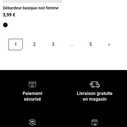
Débardeur basique noir femme
3,99 €
1
2
3
…
5
keyboard_arrow_right
Suivant
Retour en haut
Paiement
Livraison gratuite
sécurisé
en magasin