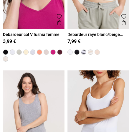
Ajouter aux favoris
Ajout
Aperçu rapide
Ape
Débardeur col V fushia femme
Débardeur rayé blanc/beige
femme
3,99 €
7,99 €