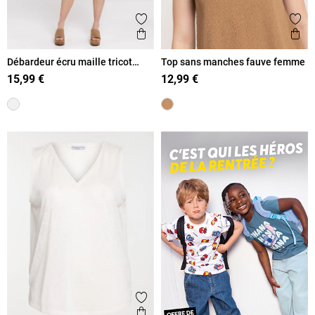
Ajouter aux favoris
Ajout
Aperçu rapide
Ape
Débardeur écru maille tricot
Top sans manches fauve femme
femme
15,99 €
12,99 €
Ajouter aux favoris
Aperçu rapide