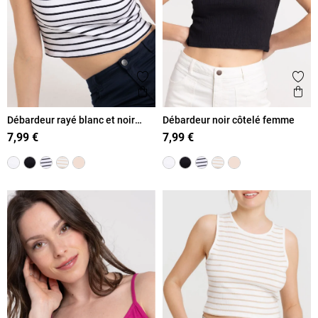
Ajouter aux favoris
Ajout
Aperçu rapide
Ape
Débardeur rayé blanc et noir
Débardeur noir côtelé femme
femme
7,99 €
7,99 €