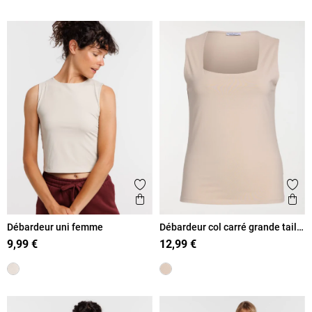
Ajouter aux favoris
Ajout
Aperçu rapide
Ape
Débardeur uni femme
Débardeur col carré grande taille
femme
9,99 €
12,99 €