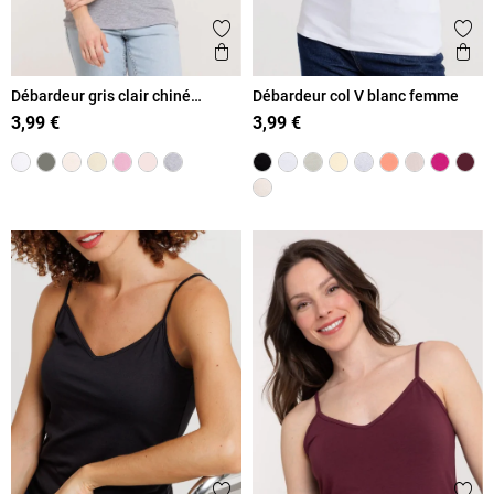
Ajouter aux favoris
Ajout
Aperçu rapide
Ape
Débardeur gris clair chiné
Débardeur col V blanc femme
basique femme
3,99 €
3,99 €