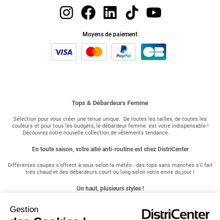
Moyens de paiement
Tops & Débardeurs Femme
Sélection pour vous créer une tenue unique. De toutes les tailles, de toutes les
couleurs et pour tous les budgets, le débardeur femme est votre indispensable !
Découvrez notre nouvelle collection de vêtements tendance.
En toute saison, votre allié anti-routine est chez DistriCenter
Différentes coupes s'offrent à vous selon la météo : des tops sans manches s'il fait
très chaud et des débardeurs court ou long selon votre envie du jour !
Un haut, plusieurs styles !
DistriCenter vous propose sa collection de débardeur femme et de tops femme aux
Gestion
styles divers. Top uni, fantaisie, à volant, à texte, imprimé ou à rayures ; court ou long,
vous avez le choix. À bretelles fines ou à bretelles plus larges ? Osez aussi le coloré