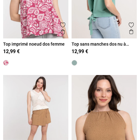
Ajouter aux favoris
Ajout
Aperçu rapide
Ape
Top imprimé noeud dos femme
Top sans manches dos nu à
nouer femme
12,99 €
12,99 €