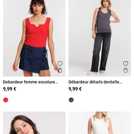
Ajouter aux favoris
Ajout
Aperçu rapide
Ape
Debardeur femme encolure
Débardeur détails dentelle
carrée
macramé femme
9,99 €
9,99 €