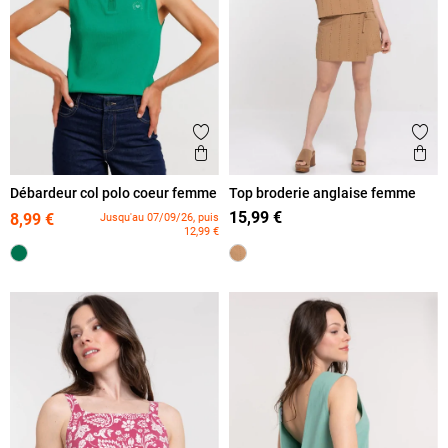
Ajouter aux favoris
Ajout
Aperçu rapide
Ape
Débardeur col polo coeur femme
Top broderie anglaise femme
15,99 €
8,99 €
Jusqu'au 07/09/26, puis
12,99 €