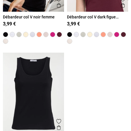
Ajouter aux favoris
Ajout
Aperçu rapide
Ape
Débardeur col V noir femme
Débardeur col V dark figue
femme
3,99 €
3,99 €
Ajouter aux favoris
Aperçu rapide