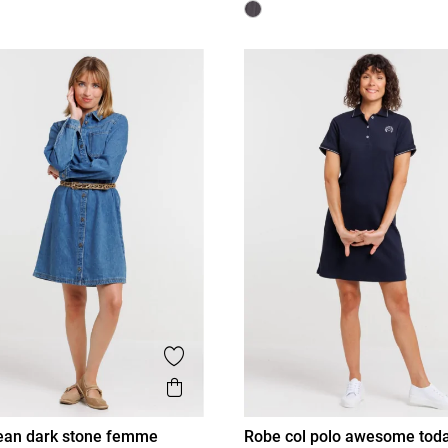
is
Ajouter aux favoris
Aperçu rapide
ean dark stone femme
Robe col polo awesome to