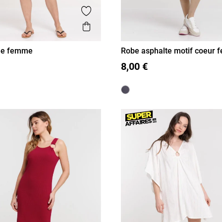
is
Ajouter aux favoris
Aperçu rapide
ée femme
Robe asphalte motif coeur
40
42
44
46
S
M
L
XL
8,00 €