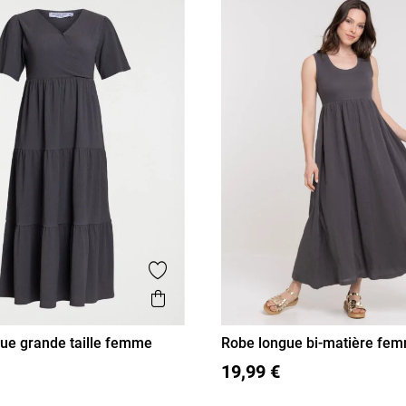
Ajouter aux favoris
is
Aperçu rapide
ue grande taille femme
Robe longue bi-matière fe
L
XXXL
S
M
L
XL
19,99 €