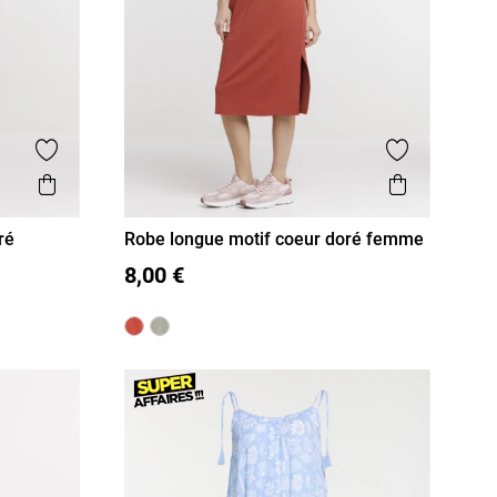
Ajouter aux favoris
Ajouter aux
Aperçu rapide
Aperçu r
ré
Robe longue motif coeur doré femme
S
M
L
XL
8,00 €