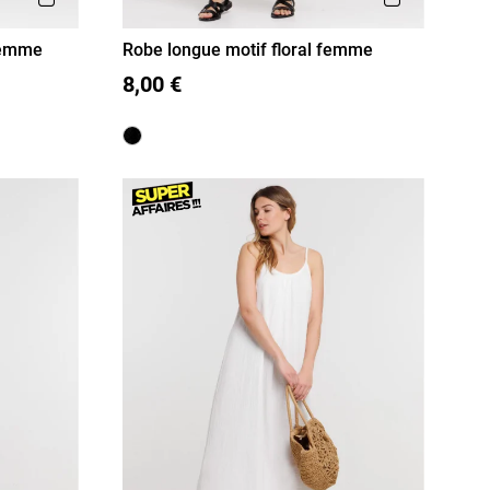
femme
Robe longue motif floral femme
36
38
40
42
44
46
8,00 €