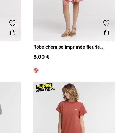
Ajouter aux favoris
Ajouter aux
Aperçu rapide
Aperçu r
Robe chemise imprimée fleurie
femme
36
38
40
42
44
46
8,00 €