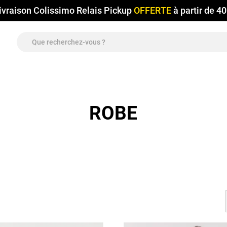
ivraison Colissimo Relais Pickup
OFFERTE
à partir de 4
ROBE