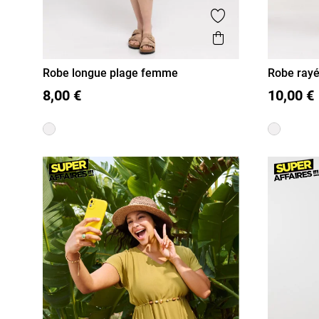
Ajouter aux favor
Aperçu rapide
Robe longue plage femme
Robe ray
S
M
L
XL
36
38
8,00 €
10,00 €