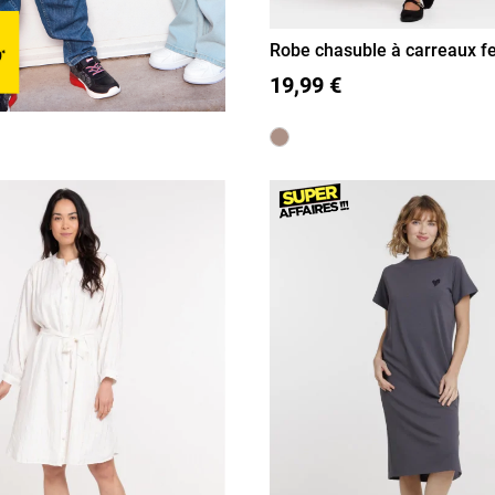
Robe chasuble à carreaux 
36
38
40
42
44
19,99 €