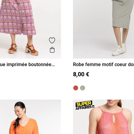
is
Ajouter aux favoris
Aperçu rapide
gue imprimée boutonnée
Robe femme motif coeur do
40
42
44
46
S
M
L
XL
8,00 €