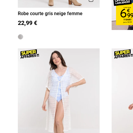
Robe courte gris neige femme
36
38
40
42
44
46
22,99 €