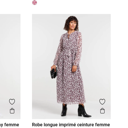
Ajouter aux favoris
Ajouter aux
Aperçu rapide
Aperçu r
day femme
Robe longue imprimé ceinture femme