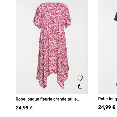
Ajouter aux favor
Aperçu rapide
Robe long
Robe longue fleurie grande taille
femme
XL
XX
48
50
52
54
24,99 €
24,99 €