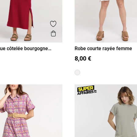
is
Ajouter aux favoris
Aperçu rapide
ue côtelée bourgogne
Robe courte rayée femme
L
XL
S
M
L
XL
8,00 €