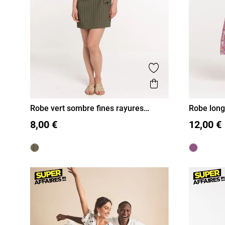
Ajouter aux favor
Aperçu rapide
Robe vert sombre fines rayures
Robe lon
femme
femme
S
M
L
XL
36
38
8,00 €
12,00 €