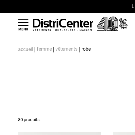
L
MENU
femme
vêtements
robe
accueil
80 produits.