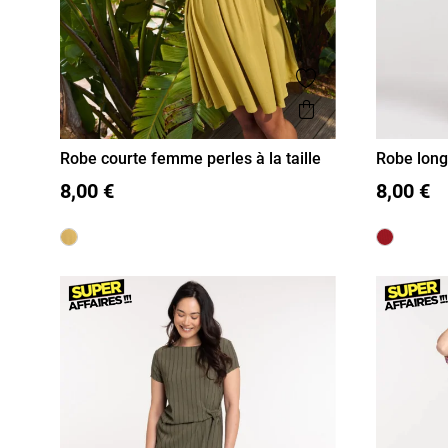
Ajouter aux favor
Aperçu rapide
Robe courte femme perles à la taille
Robe long
femme
36
38
40
42
44
46
S
M
8,00 €
8,00 €