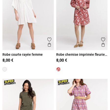
Ajouter aux favoris
Ajout
Aperçu rapide
Ape
Robe courte rayée femme
Robe chemise imprimée fleurie
femme
8,00 €
8,00 €