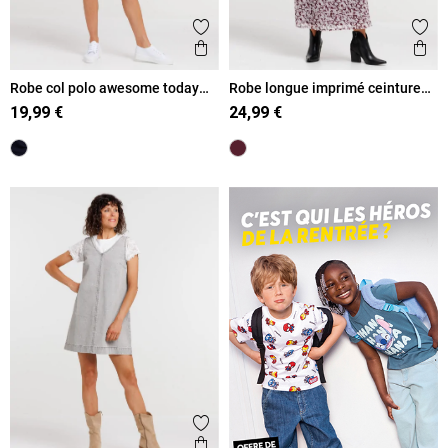
Ajouter aux favoris
Ajout
Aperçu rapide
Ape
Robe col polo awesome today
Robe longue imprimé ceinture
femme
femme
19,99 €
24,99 €
Ajouter aux favoris
Aperçu rapide