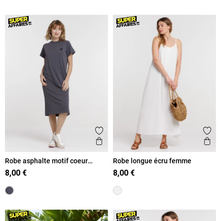
Ajouter aux favoris
Ajout
Aperçu rapide
Ape
Robe asphalte motif coeur
Robe longue écru femme
femme
8,00 €
8,00 €