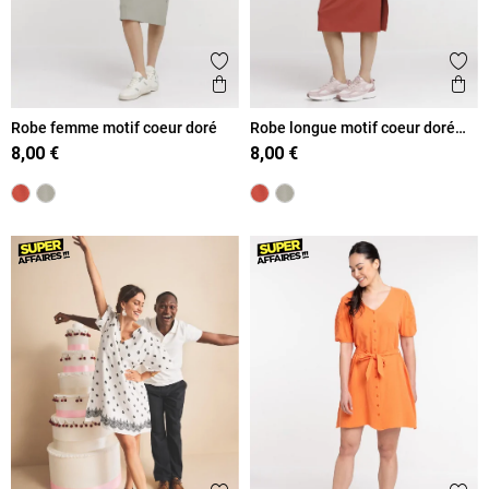
Ajouter aux favoris
Ajout
Aperçu rapide
Ape
Robe femme motif coeur doré
Robe longue motif coeur doré
femme
8,00 €
8,00 €