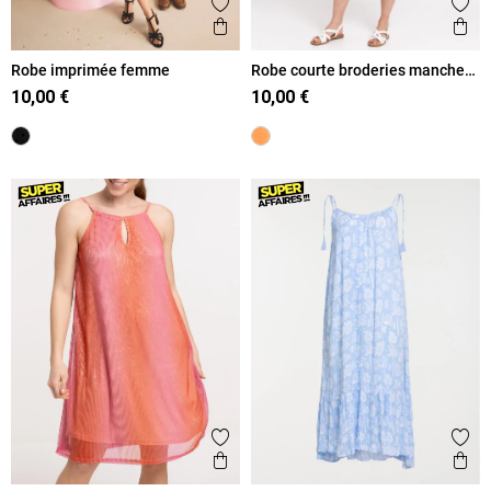
Ajouter aux favoris
Ajout
Aperçu rapide
Ape
Robe imprimée femme
Robe courte broderies manches
femme
10,00 €
10,00 €
Ajouter aux favoris
Ajout
Aperçu rapide
Ape