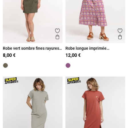
Ajouter aux favoris
Ajout
Aperçu rapide
Ape
Robe vert sombre fines rayures
Robe longue imprimée
femme
boutonnée femme
8,00 €
12,00 €