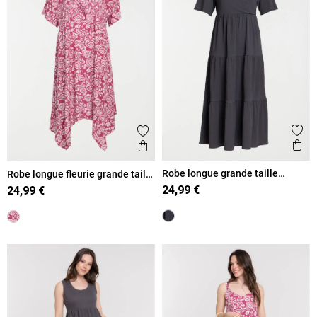
Ajout
Ajouter aux favoris
Ape
Aperçu rapide
Robe longue grande taille
Robe longue fleurie grande taille
femme
femme
24,99 €
24,99 €