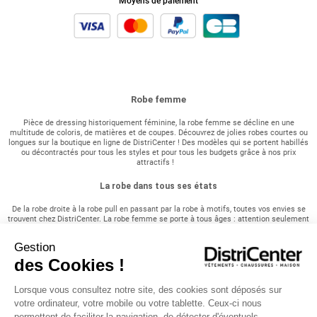
Moyens de paiement
Robe femme
Pièce de dressing historiquement féminine, la robe femme se décline en une
multitude de coloris, de matières et de coupes. Découvrez de jolies robes courtes ou
longues sur la boutique en ligne de DistriCenter ! Des modèles qui se portent habillés
ou décontractés pour tous les styles et pour tous les budgets grâce à nos prix
attractifs !
La robe dans tous ses états
De la robe droite à la robe pull en passant par la robe à motifs, toutes vos envies se
trouvent chez DistriCenter. La robe femme se porte à tous âges : attention seulement
à adopter une coupe qui convient à votre morphologie ! Pour une occasion importante,
une cérémonie ou une soirée, parez vous d'une robe de soirée, d'une robe longue ou
Gestion
robe bustier associée à des escarpins ou des sandales à talons hauts sans vous
ruiner. En périodes de fêtes ou de cérémonie comme les baptêmes, les communions
des Cookies !
et les mariages, notre collection s'adapte pour vous satisfaire et vous vêtir en ces
grandes occasions. Plus décontractée, cette année, la robe chemise est en top des
tendances, vous en trouverez quelques modèles dans cette catégorie. Vous pourrez la
Lorsque vous consultez notre site, des cookies sont déposés sur
porter avec des baskets, des bottines ou des chaussures à lacets et par conséquent
votre ordinateur, votre mobile ou votre tablette. Ceux-ci nous
multiplier les looks avec seulement une seule tenue. En été, la saison de la robe
permettent de faciliter la navigation, de détecter d'éventuels