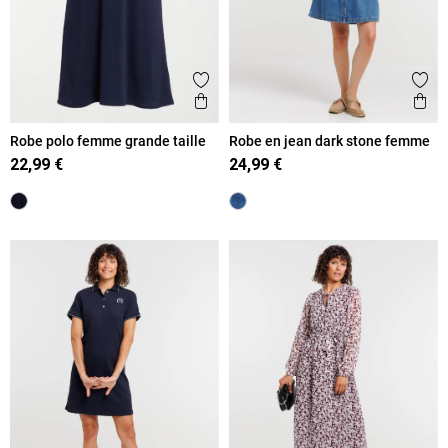
Ajouter aux favoris
Ajout
Aperçu rapide
Ape
Robe polo femme grande taille
Robe en jean dark stone femme
22,99 €
24,99 €