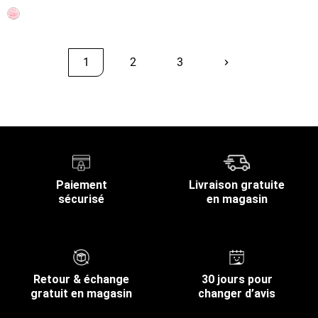
1
2
3
keyboard_arrow_right
Suivant
Retour en haut
Paiement
Livraison gratuite
sécurisé
en magasin
Retour & échange
30 jours pour
gratuit en magasin
changer d’avis