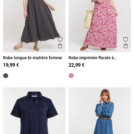
Ajouter aux favoris
Ajout
Aperçu rapide
Ape
Robe longue bi-matière femme
Robe imprimée florale à
bretelles femme
19,99 €
22,99 €