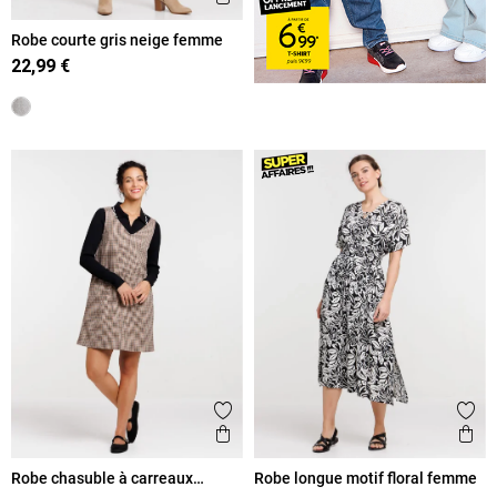
Robe courte gris neige femme
22,99 €
Ajouter aux favoris
Ajout
Aperçu rapide
Ape
Robe chasuble à carreaux
Robe longue motif floral femme
femme