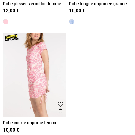
Robe plissée vermillon femme
Robe longue imprimée grande
taille femme
12,00 €
10,00 €
Ajouter aux favoris
Aperçu rapide
Robe courte imprimé femme
10,00 €