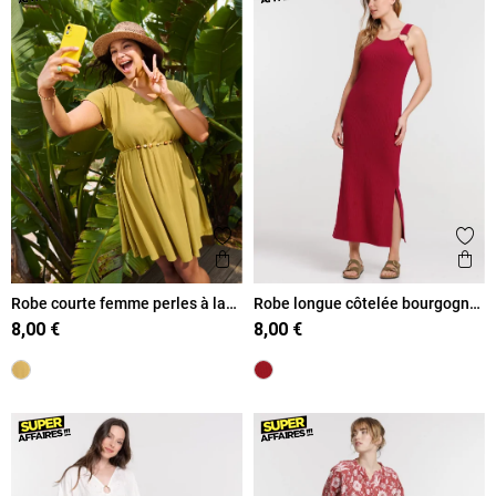
Ajouter aux favoris
Ajout
Aperçu rapide
Ape
Robe courte femme perles à la
Robe longue côtelée bourgogne
taille
femme
8,00 €
8,00 €