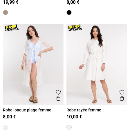
19,99 €
8,00 €
Ajouter aux favoris
Ajout
Aperçu rapide
Ape
Robe longue plage femme
Robe rayée femme
8,00 €
10,00 €