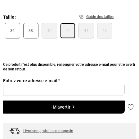
Taille
Guide des tailles
36
38
40
42
44
46
Ce produit n’est plus disponible, renseigner votre adresse e-mail pour être averti
de son retour
Entrez votre adresse e-mail
*
Ajou
M’avertir
Livraison gratuite en magasin