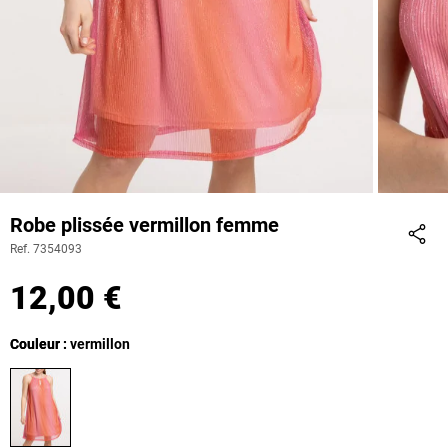
Robe plissée vermillon femme
Ref. 7354093
Part
12,00 €
Couleur
Couleur : vermillon