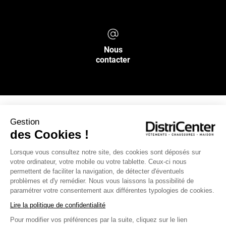
Nous
contacter
Gestion
NOS SERVICES
des Cookies !
Lorsque vous consultez notre site, des cookies sont déposés sur
INFOS PRATIQUES
votre ordinateur, votre mobile ou votre tablette. Ceux-ci nous
permettent de faciliter la navigation, de détecter d'éventuels
L’ENSEIGNE DISTRICENTER
problèmes et d'y remédier. Nous vous laissons la possibilité de
paramétrer votre consentement aux différentes typologies de cookies.
Suivez-nous
Lire la politique de confidentialité
Pour modifier vos préférences par la suite, cliquez sur le lien