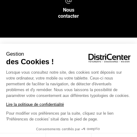
Nous
contacter
Gestion
NOS SERVICES
des Cookies !
Lorsque vous consultez notre site, des cookies sont déposés sur
INFOS PRATIQUES
votre ordinateur, votre mobile ou votre tablette. Ceux-ci nous
permettent de faciliter la navigation, de détecter d'éventuels
L’ENSEIGNE DISTRICENTER
problèmes et d'y remédier. Nous vous laissons la possibilité de
paramétrer votre consentement aux différentes typologies de cookies.
Suivez-nous
Lire la politique de confidentialité
Pour modifier vos préférences par la suite, cliquez sur le lien
'Préférences de cookies' situé dans le pied de page.
Moyens de paiement
Consentements certifiés par