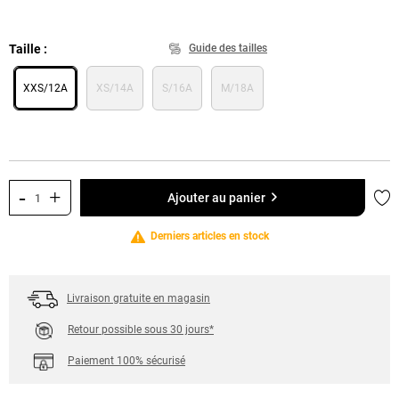
Taille
Guide des tailles
XXS/12A
XS/14A
S/16A
M/18A
-
+
Ajo
Ajouter au panier
Derniers articles en stock
Livraison gratuite en magasin
Retour possible sous 30 jours*
Paiement 100% sécurisé