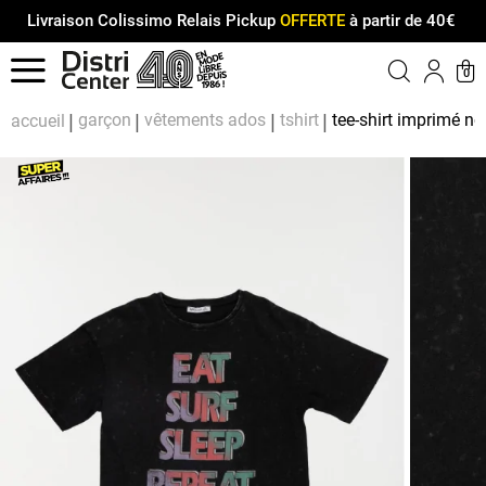
Livraison Colissimo Relais Pickup
OFFERTE
à partir de 40€
Menu
0
Compt
Pa
garçon
vêtements ados
tshirt
tee-shirt imprimé no
accueil