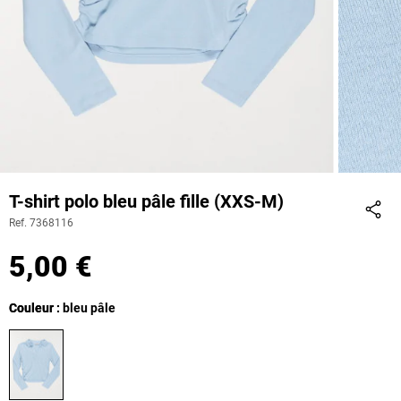
T-shirt polo bleu pâle fille (XXS-M)
Ref. 7368116
Part
5,00 €
Couleur
Couleur : bleu pâle