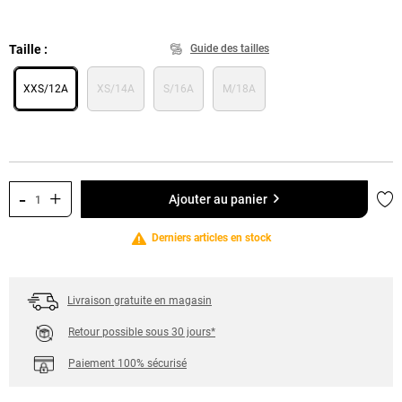
Taille
Guide des tailles
XXS/12A
XS/14A
S/16A
M/18A
-
+
Ajo
Ajouter au panier
Derniers articles en stock
Livraison gratuite en magasin
Retour possible sous 30 jours*
Paiement 100% sécurisé