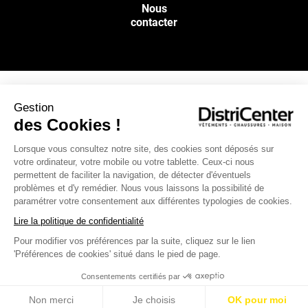
Nous
contacter
Gestion
NOS SERVICES
des Cookies !
Lorsque vous consultez notre site, des cookies sont déposés sur
INFOS PRATIQUES
votre ordinateur, votre mobile ou votre tablette. Ceux-ci nous
permettent de faciliter la navigation, de détecter d'éventuels
L’ENSEIGNE DISTRICENTER
problèmes et d'y remédier. Nous vous laissons la possibilité de
paramétrer votre consentement aux différentes typologies de cookies.
Suivez-nous
Lire la politique de confidentialité
Pour modifier vos préférences par la suite, cliquez sur le lien
'Préférences de cookies' situé dans le pied de page.
Moyens de paiement
Consentements certifiés par
Non merci
Je choisis
OK pour moi