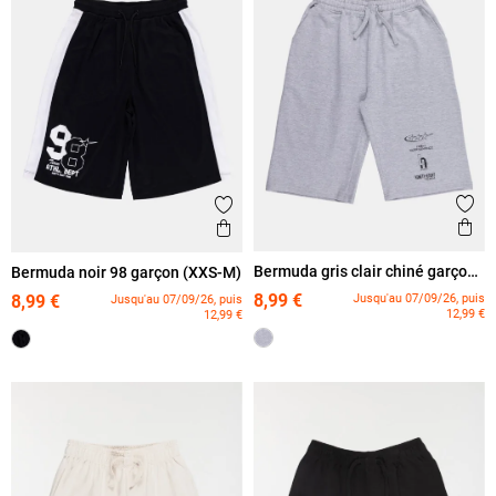
Ajout
Ajouter aux favoris
Ape
Aperçu rapide
Bermuda gris clair chiné garçon
Bermuda noir 98 garçon (XXS-M)
(XXS-M)
8,99 €
Jusqu'au 07/09/26, puis
8,99 €
Jusqu'au 07/09/26, puis
12,99 €
12,99 €