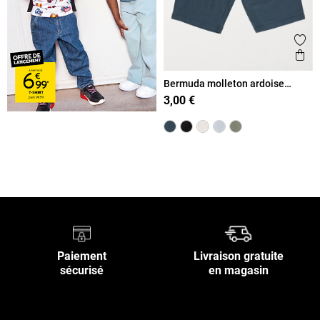
Ajout
Ape
Bermuda molleton ardoise
garçon (XXS-M)
3,00 €
Retour en haut
Paiement
Livraison gratuite
sécurisé
en magasin