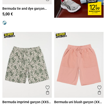
Bermuda tie and dye garçon
(XXS-M)
5,00 €
Ajouter aux favoris
Ajout
Aperçu rapide
Ape
Bermuda imprimé garçon (XXS-
Bermuda uni blush garçon (XXS-
M)
M)