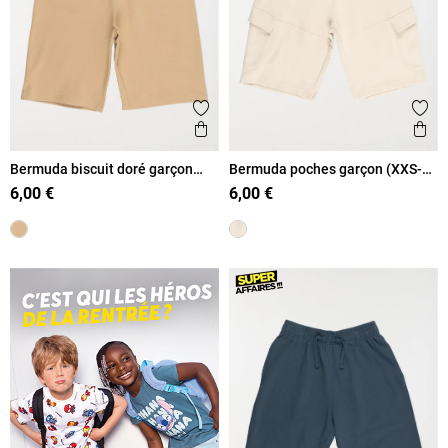
Ajouter aux favoris
Ajout
Aperçu rapide
Ape
Bermuda biscuit doré garçon
Bermuda poches garçon (XXS-
(XXS-M)
M)
6,00 €
6,00 €