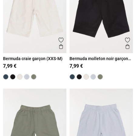
Ajouter aux favoris
Ajout
Aperçu rapide
Ape
Bermuda craie garçon (XXS-M)
Bermuda molleton noir garçon
(XXS-M)
7,99 €
7,99 €