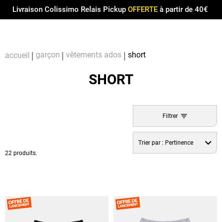
Menu
0
Livraison Colissimo Relais Pickup
OFFERTE
à partir de 40€
Compt
Pa
garçon
vêtements ados
short
accueil
SHORT
Filtrer
Trier par :
Pertinence
22 produits.