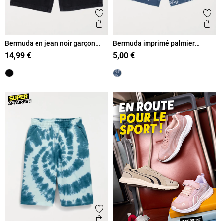
Ajouter aux favoris
Ajout
Aperçu rapide
Ape
Bermuda en jean noir garçon
Bermuda imprimé palmier
(XXS-M)
garçon (XXS-M)
14,99 €
5,00 €
Ajouter aux favoris
Aperçu rapide