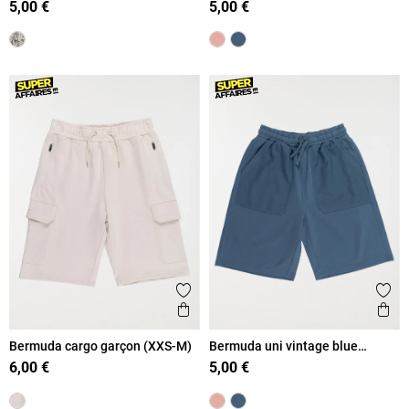
5,00 €
5,00 €
Ajouter aux favoris
Ajout
Aperçu rapide
Ape
Bermuda cargo garçon (XXS-M)
Bermuda uni vintage blue
garçon (XXS-M)
6,00 €
5,00 €