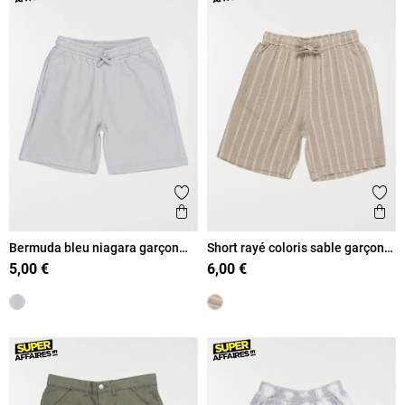
Ajouter aux favoris
Ajout
Aperçu rapide
Ape
Bermuda bleu niagara garçon
Short rayé coloris sable garçon
(XXS-M)
(XXS-M)
5,00 €
6,00 €