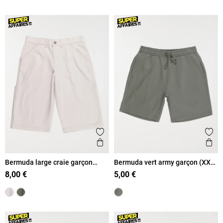
Ajouter aux favoris
Ajout
Aperçu rapide
Ape
Bermuda large craie garçon
Bermuda vert army garçon (XXS-
(XXS-M)
M)
8,00 €
5,00 €