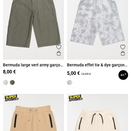
Ajouter aux favoris
Ajout
Aperçu rapide
Ape
Bermuda large vert army garçon
Bermuda effet tie & dye garçon
(XXS-M)
(XXS-M)
8,00 €
5,00 €
12,99 €
%
-61