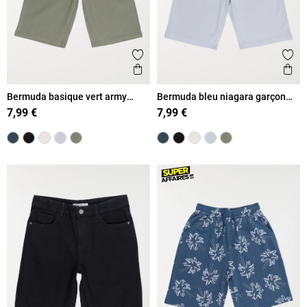
Ajouter aux favoris
Ajout
Aperçu rapide
Ape
Bermuda basique vert army
Bermuda bleu niagara garçon
garçon (XXS-M)
(XXS-M)
7,99 €
7,99 €