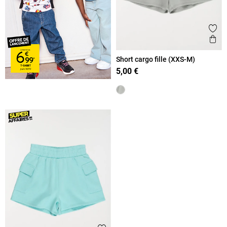
Ajout
Ape
Short cargo fille (XXS-M)
5,00 €