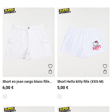
Ajouter aux favoris
Ajout
Aperçu rapide
Ape
Short en jean cargo blanc fille
Short Hello kitty fille (XXS-M)
(XXS-M)
6,00 €
5,00 €