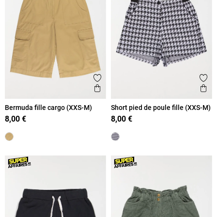
Ajouter aux favoris
Ajout
Aperçu rapide
Ape
Bermuda fille cargo (XXS-M)
Short pied de poule fille (XXS-M)
8,00 €
8,00 €