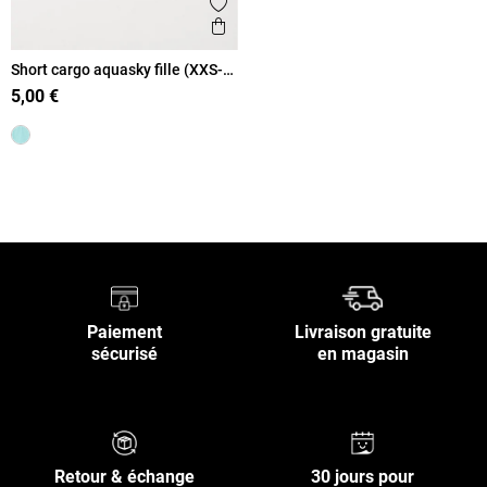
Ajouter aux favoris
Aperçu rapide
Short cargo aquasky fille (XXS-
M)
5,00 €
Retour en haut
Paiement
Livraison gratuite
sécurisé
en magasin
Retour & échange
30 jours pour