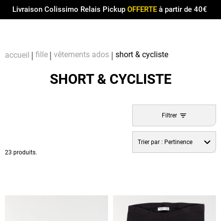
Menu
0
Livraison Colissimo Relais Pickup
OFFERTE
à partir de 40€
Compt
Pa
fille
vêtements ados
short & cycliste
accueil
SHORT & CYCLISTE
Filtrer
Trier par :
Pertinence
23 produits.