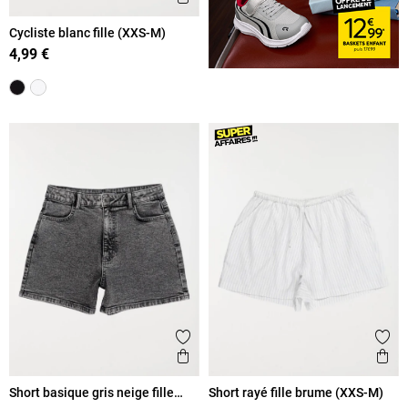
Cycliste blanc fille (XXS-M)
4,99 €
Ajouter aux favoris
Ajout
Aperçu rapide
Ape
Short basique gris neige fille
Short rayé fille brume (XXS-M)
(XXS-M)