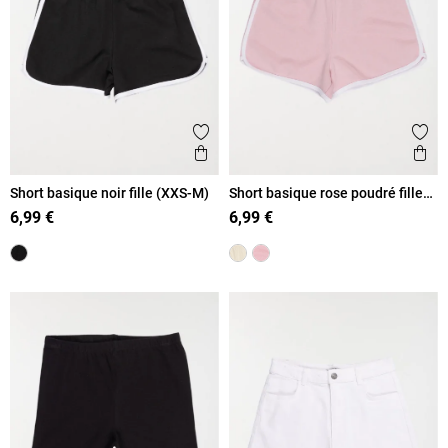
Ajouter aux favoris
Ajout
Aperçu rapide
Ape
Short basique noir fille (XXS-M)
Short basique rose poudré fille
(XXS-M)
6,99 €
6,99 €