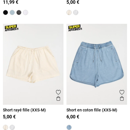
11,99 €
5,00 €
Ajouter aux favoris
Ajout
Aperçu rapide
Ape
Short rayé fille (XXS-M)
Short en coton fille (XXS-M)
5,00 €
6,00 €