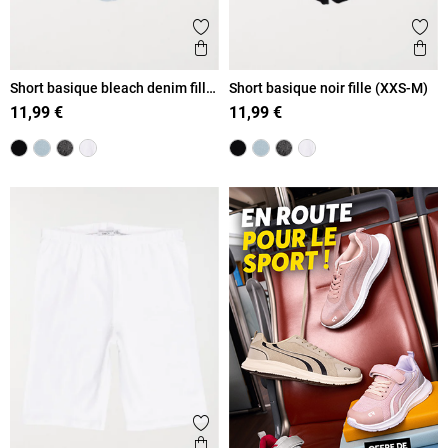
Ajouter aux favoris
Ajout
Aperçu rapide
Ape
Short basique bleach denim fille
Short basique noir fille (XXS-M)
(XXS-M)
11,99 €
11,99 €
Ajouter aux favoris
Aperçu rapide