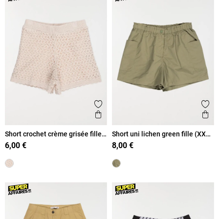
Ajouter aux favoris
Ajout
Aperçu rapide
Ape
Short crochet crème grisée fille
Short uni lichen green fille (XXS-
(XXS-M)
M)
6,00 €
8,00 €