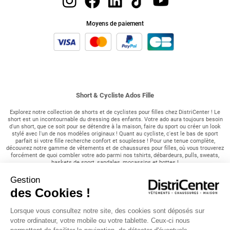
Moyens de paiement
Short & Cycliste Ados Fille
Explorez notre collection de shorts et de cyclistes pour filles chez DistriCenter ! Le
short est un incontournable du dressing des enfants. Votre ado aura toujours besoin
d'un short, que ce soit pour se détendre à la maison, faire du sport ou créer un look
stylé avec l'un de nos modèles originaux ! Quant au cycliste, c'est le bas de sport
parfait si votre fille recherche confort et souplesse ! Pour une tenue complète,
découvrez notre gamme de vêtements et de chaussures pour filles, où vous trouverez
forcément de quoi combler votre ado parmi nos tshirts, débardeurs, pulls, sweats,
baskets de sport, sandales, mocassins et bottes !
Gestion
Nos shorts et cyclistes pour filles :
des Cookies !
Les shorts et les cyclistes sont deux pièces de vêtement idéales pour le sport ! Nos
shorts de sport basiques et cargos sont disponibles dans une variété de coloris pour
Lorsque vous consultez notre site, des cookies sont déposés sur
convenir à tous les styles ! Dotés d'une taille élastique, ils offrent un confort au
niveau de la taille et s'adaptent à toutes les morphologies. Pour un bas un peu plus
votre ordinateur, votre mobile ou votre tablette. Ceux-ci nous
long et très léger, le cycliste rendra vos séances de sport des plus agréables !