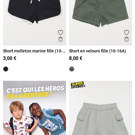
Ajouter aux favoris
Ajout
Aperçu rapide
Ape
Short molleton marine fille (10-
Short en velours fille (10-16A)
16A)
3,00 €
8,00 €