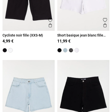
Ajouter aux favoris
Ajout
Aperçu rapide
Ape
Cycliste noir fille (XXS-M)
Short basique jean blanc fille
(XXS-M)
4,99 €
11,99 €