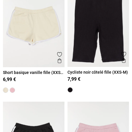
Ajout
Ajouter aux favoris
Ape
Aperçu rapide
Cycliste noir côtelé fille (XXS-M)
Short basique vanille fille (XXS-
M)
7,99 €
6,99 €