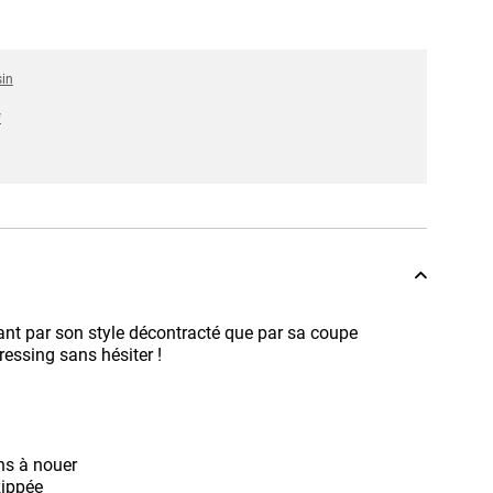
sin
*
ant par son style décontracté que par sa coupe
ressing sans hésiter !
ens à nouer
zippée