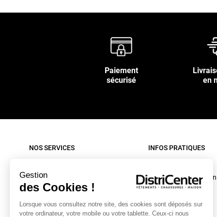
Paiement
Livrais
sécurisé
en 
NOS SERVICES
INFOS PRATIQUES
Paiement sécurisé
Rappel produit
Gestion
Nos livraisons
Conditions d'utilisation
des Cookies !
Retour sous 30 jours
C.G.V. site internet
Lorsque vous consultez notre site, des cookies sont déposés sur
Contactez-nous
C.G.V. Magasin
votre ordinateur, votre mobile ou votre tablette. Ceux-ci nous