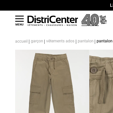
L
MENU
garçon
vêtements ados
pantalon
pantalon
accueil