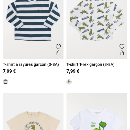
Ajouter aux favoris
Ajout
Aperçu rapide
Ape
T-shirt à rayures garçon (3-8A)
T-shirt T-rex garçon (3-8A)
7,99 €
7,99 €