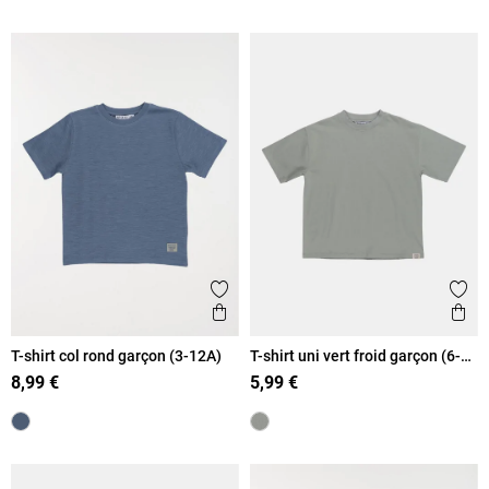
Ajouter aux favoris
Ajout
Aperçu rapide
Ape
T-shirt col rond garçon (3-12A)
T-shirt uni vert froid garçon (6-
12A)
8,99 €
5,99 €