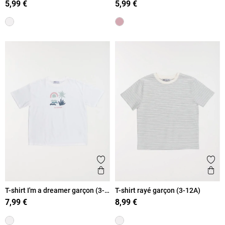
5,99 €
5,99 €
Ajouter aux favoris
Ajout
Aperçu rapide
Ape
T-shirt I'm a dreamer garçon (3-
T-shirt rayé garçon (3-12A)
12A)
7,99 €
8,99 €