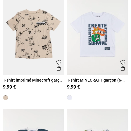
Ajouter aux favoris
Ajout
Aperçu rapide
Ape
T-shirt imprimé Minecraft garçon
T-shirt MINECRAFT garçon (6-
(6-12A)
12A)
9,99 €
9,99 €