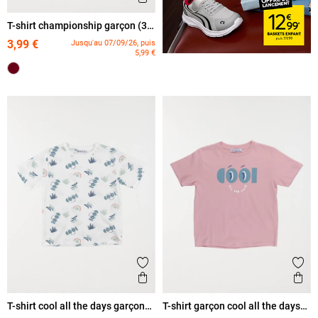
T-shirt championship garçon (3-
12A)
3,99 €
Jusqu'au 07/09/26, puis
5,99 €
Ajouter aux favoris
Ajout
Aperçu rapide
Ape
T-shirt cool all the days garçon
T-shirt garçon cool all the days
(3-12A)
(3-12A)