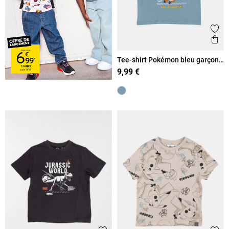
Ajout
Ape
Tee-shirt Pokémon bleu garçon
(3-12A)
9,99 €