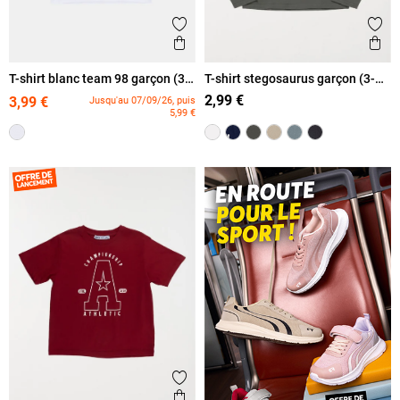
Ajouter aux favoris
Ajout
Aperçu rapide
Ape
T-shirt blanc team 98 garçon (3-
T-shirt stegosaurus garçon (3-
12A)
12A)
2,99 €
3,99 €
Jusqu'au 07/09/26, puis
5,99 €
Ajouter aux favoris
Aperçu rapide