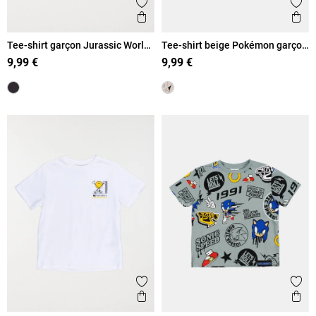
Ajouter aux favoris
Ajout
Aperçu rapide
Ape
Tee-shirt garçon Jurassic World
Tee-shirt beige Pokémon garçon
(5-12A)
(5-12A)
9,99 €
9,99 €
Ajouter aux favoris
Ajout
Aperçu rapide
Ape