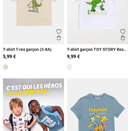
Ajouter aux favoris
Ajout
Aperçu rapide
Ape
T-shirt T-rex garçon (3-8A)
T-shirt garçon TOY STORY Rex
(3-8A)
5,99 €
9,99 €