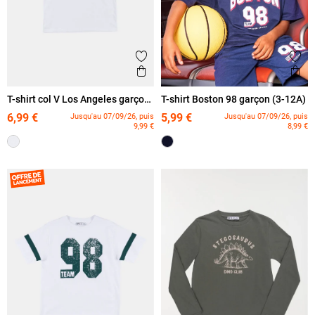
Ajouter aux favoris
Ajout
Aperçu rapide
Ape
T-shirt col V Los Angeles garçon
T-shirt Boston 98 garçon (3-12A)
(3-12A)
6,99 €
5,99 €
Jusqu'au 07/09/26, puis
Jusqu'au 07/09/26, puis
9,99 €
8,99 €