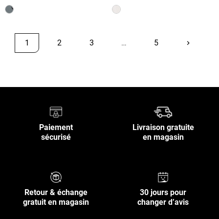
1
2
3
…
5
keyboard_arrow_right
Suivant
Retour en haut
Paiement
Livraison gratuite
sécurisé
en magasin
Retour & échange
30 jours pour
gratuit en magasin
changer d’avis