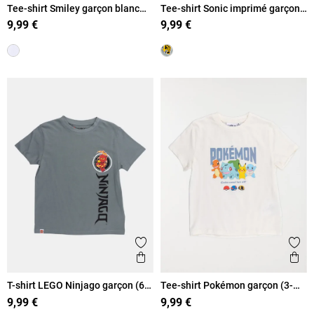
Tee-shirt Smiley garçon blanc
Tee-shirt Sonic imprimé garçon
(6-12A)
(5-12A)
9,99 €
9,99 €
Ajouter aux favoris
Ajout
Aperçu rapide
Ape
T-shirt LEGO Ninjago garçon (6-
Tee-shirt Pokémon garçon (3-
12A)
8A)
9,99 €
9,99 €