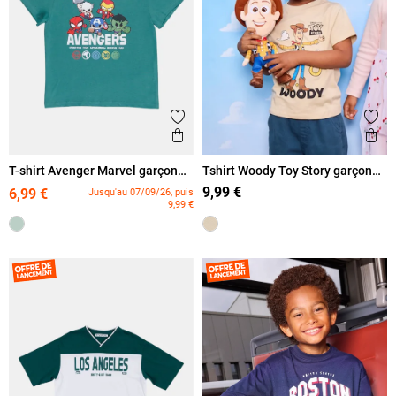
Ajouter aux favoris
Ajout
Aperçu rapide
Ape
T-shirt Avenger Marvel garçon
Tshirt Woody Toy Story garçon
(3-12A)
(3-8A)
9,99 €
6,99 €
Jusqu'au 07/09/26, puis
9,99 €