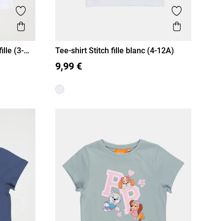
Ajouter aux favoris
Ajouter aux
Aperçu rapide
Aperçu r
lle (3-
Tee-shirt Stitch fille blanc (4-12A)
4 A
5 A
6 A
8 A
10 A
12 A
9,99 €