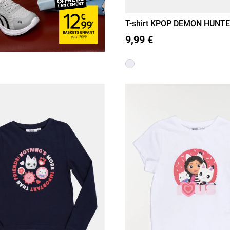
T-shirt KPOP DEMON HUNTER
(6-12A)
6 A
8 A
10 A
12 A
9,99 €