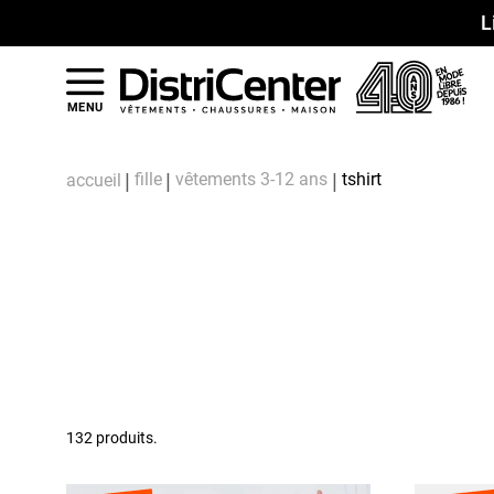
L
MENU
fille
vêtements 3-12 ans
tshirt
accueil
132 produits.