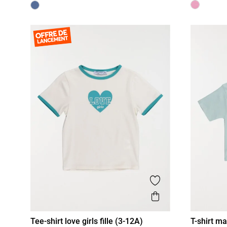
Ajouter aux favor
Aperçu rapide
Tee-shirt love girls fille (3-12A)
T-shirt ma
3 A
4 A
5 A
6 A
8 A
10 A
3 A
4 