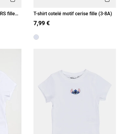
S fille
T-shirt cotelé motif cerise fille (3-8A)
3 A
4 A
5 A
6 A
8 A
7,99 €