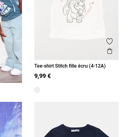
Ajouter aux
Aperçu r
Tee-shirt Stitch fille écru (4-12A)
4 A
5 A
6 A
8 A
10 A
12 A
9,99 €