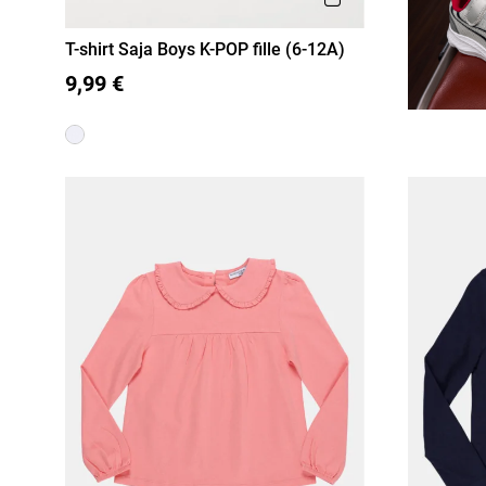
T-shirt Saja Boys K-POP fille (6-12A)
6 A
8 A
10 A
12 A
9,99 €