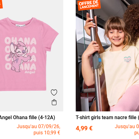
Ajouter aux favoris
is
Aperçu rapide
Angel Ohana fille (4-12A)
T-shirt girls team nacre fille
3 A
4 A
5 A
6 A
8 A
10
A
6 A
8 A
10 A
12 A
Jusqu'au 07/09/26,
Jusqu'au 0
4,99 €
puis 10,99 €
pu
12 A