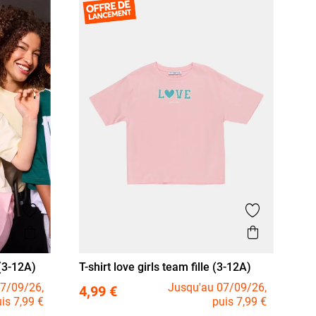
Ajouter aux favoris
Ajouter aux
Aperçu rapide
Aperçu r
 (3-12A)
T-shirt love girls team fille (3-12A)
 A
3 A
4 A
5 A
6 A
8 A
10 A
7/09/26,
Jusqu'au 07/09/26,
4,99 €
is 7,99 €
puis 7,99 €
12 A