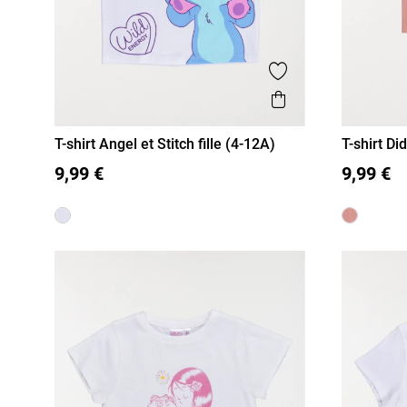
Ajouter aux favor
Aperçu rapide
T-shirt Angel et Stitch fille (4-12A)
T-shirt Did
4 A
5 A
6 A
8 A
10 A
12 A
4 A
5 
9,99 €
9,99 €