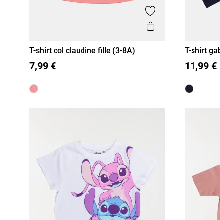
Ajouter aux favor
Aperçu rapide
T-shirt col claudine fille (3-8A)
T-shirt ga
3 A
4 A
5 A
6 A
8 A
3 A
4 
7,99 €
11,99 €