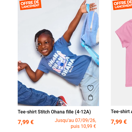
Ajouter aux favor
Aperçu rapide
Tee-shirt 
Tee-shirt Stitch Ohana fille (4-12A)
4 A
5 
4 A
5 A
6 A
8 A
10 A
12 A
Jusqu'au 07/09/26,
7,99 €
7,99 €
puis 10,99 €