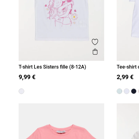
Ajouter aux favor
Aperçu rapide
T-shirt Les Sisters fille (8-12A)
Tee-shirt 
3 A
4 
8 A
10 A
12 A
9,99 €
2,99 €
12 A