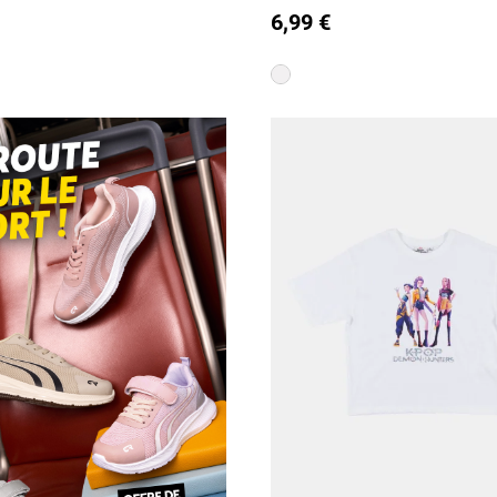
6,99 €
12 A
is