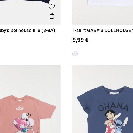
is
Ajouter aux favoris
Aperçu rapide
bby's Dollhouse fille (3-8A)
T-shirt GABY'S DOLLHOUSE fi
8A)
A
5 A
6 A
8 A
3 A
4 A
5 A
6 A
8 A
9,99 €