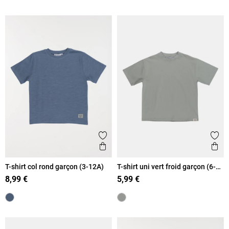
Ajouter aux favoris
Ajout
Aperçu rapide
Ape
T-shirt col rond garçon (3-12A)
T-shirt uni vert froid garçon (6-
12A)
8,99 €
5,99 €