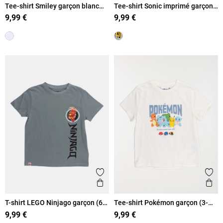
Tee-shirt Smiley garçon blanc
Tee-shirt Sonic imprimé garçon
(6-12A)
(5-12A)
9,99 €
9,99 €
Ajouter aux favoris
Ajout
Aperçu rapide
Ape
T-shirt LEGO Ninjago garçon (6-
Tee-shirt Pokémon garçon (3-
12A)
8A)
9,99 €
9,99 €