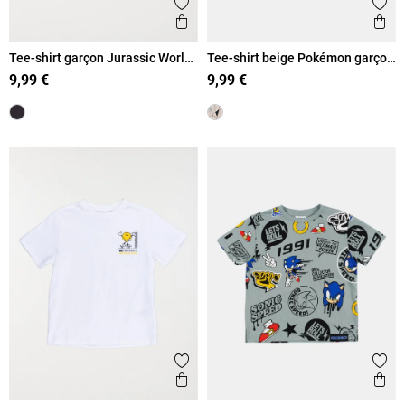
Ajouter aux favoris
Ajout
Aperçu rapide
Ape
Tee-shirt garçon Jurassic World
Tee-shirt beige Pokémon garçon
(5-12A)
(5-12A)
9,99 €
9,99 €
Ajouter aux favoris
Ajout
Aperçu rapide
Ape