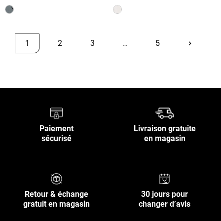
1
2
3
…
5
keyboard_arrow_right
Suivant
Retour en haut
Paiement
Livraison gratuite
sécurisé
en magasin
Retour & échange
30 jours pour
gratuit en magasin
changer d’avis