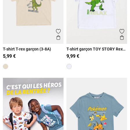
Ajouter aux favoris
Ajout
Aperçu rapide
Ape
T-shirt T-rex garçon (3-8A)
T-shirt garçon TOY STORY Rex
(3-8A)
5,99 €
9,99 €