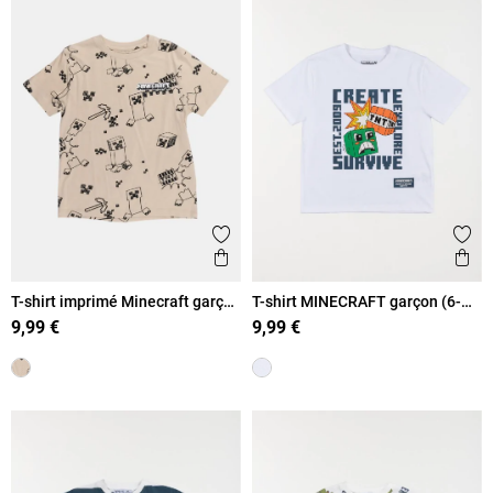
Ajouter aux favoris
Ajout
Aperçu rapide
Ape
T-shirt imprimé Minecraft garçon
T-shirt MINECRAFT garçon (6-
(6-12A)
12A)
9,99 €
9,99 €