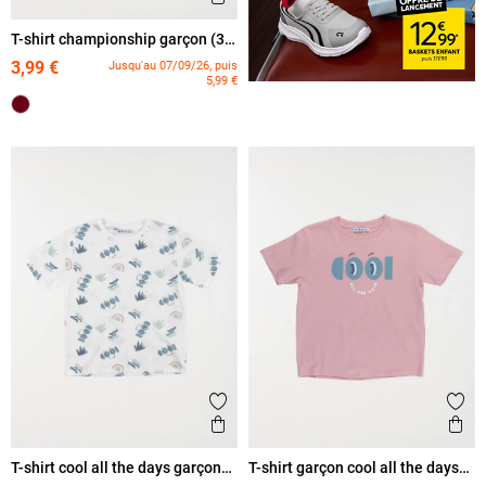
T-shirt championship garçon (3-
12A)
3,99 €
Jusqu'au 07/09/26, puis
5,99 €
Ajouter aux favoris
Ajout
Aperçu rapide
Ape
T-shirt cool all the days garçon
T-shirt garçon cool all the days
(3-12A)
(3-12A)