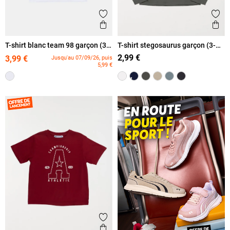
Ajouter aux favoris
Ajout
Aperçu rapide
Ape
T-shirt blanc team 98 garçon (3-
T-shirt stegosaurus garçon (3-
12A)
12A)
2,99 €
3,99 €
Jusqu'au 07/09/26, puis
5,99 €
Ajouter aux favoris
Aperçu rapide