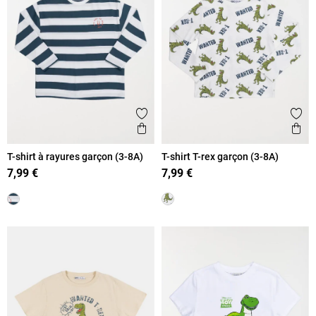
Ajouter aux favoris
Ajout
Aperçu rapide
Ape
T-shirt à rayures garçon (3-8A)
T-shirt T-rex garçon (3-8A)
7,99 €
7,99 €