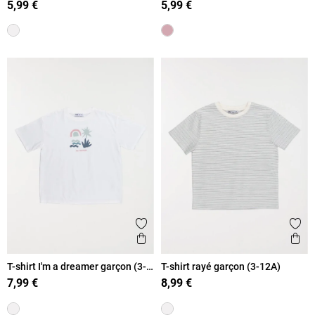
5,99 €
5,99 €
Ajouter aux favoris
Ajout
Aperçu rapide
Ape
T-shirt I'm a dreamer garçon (3-
T-shirt rayé garçon (3-12A)
12A)
7,99 €
8,99 €