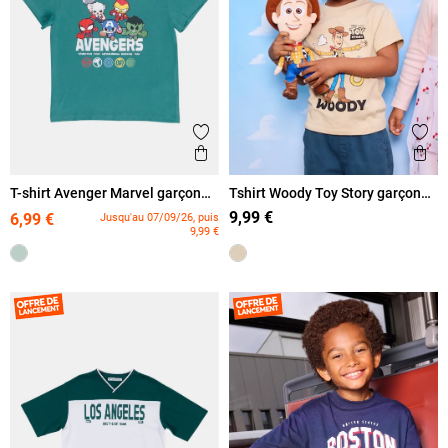
Ajouter aux favoris
Ajout
Aperçu rapide
Ape
T-shirt Avenger Marvel garçon
Tshirt Woody Toy Story garçon
(3-12A)
(3-8A)
9,99 €
6,99 €
Jusqu'au 07/09/26, puis
9,99 €