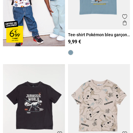
Ajout
Ape
Tee-shirt Pokémon bleu garçon
(3-12A)
9,99 €