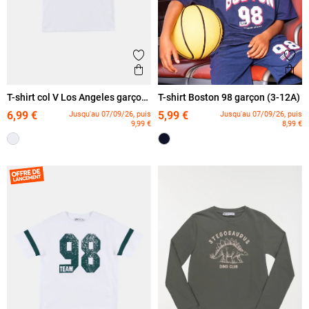
Ajouter aux favoris
Ajout
Aperçu rapide
Ape
T-shirt col V Los Angeles garçon
T-shirt Boston 98 garçon (3-12A)
(3-12A)
6,99 €
5,99 €
Jusqu'au 07/09/26, puis
Jusqu'au 07/09/26, puis
9,99 €
8,99 €