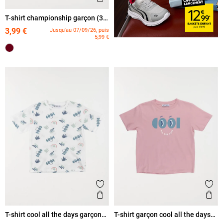
T-shirt championship garçon (3-
12A)
3,99 €
Jusqu'au 07/09/26, puis
5,99 €
Ajouter aux favoris
Ajout
Aperçu rapide
Ape
T-shirt cool all the days garçon
T-shirt garçon cool all the days
(3-12A)
(3-12A)