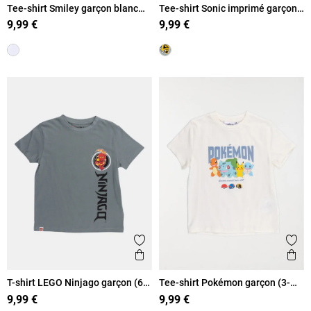
Tee-shirt Smiley garçon blanc
Tee-shirt Sonic imprimé garçon
(6-12A)
(5-12A)
9,99 €
9,99 €
Ajouter aux favoris
Ajout
Aperçu rapide
Ape
T-shirt LEGO Ninjago garçon (6-
Tee-shirt Pokémon garçon (3-
12A)
8A)
9,99 €
9,99 €