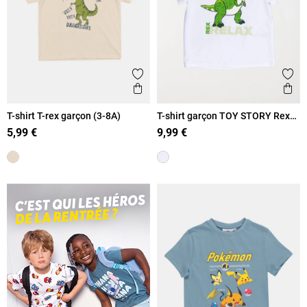
Ajouter aux favoris
Ajout
Aperçu rapide
Ape
T-shirt T-rex garçon (3-8A)
T-shirt garçon TOY STORY Rex
(3-8A)
5,99 €
9,99 €