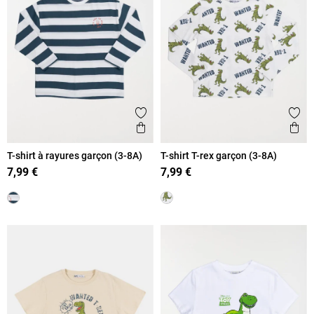
Ajouter aux favoris
Ajout
Aperçu rapide
Ape
T-shirt à rayures garçon (3-8A)
T-shirt T-rex garçon (3-8A)
7,99 €
7,99 €