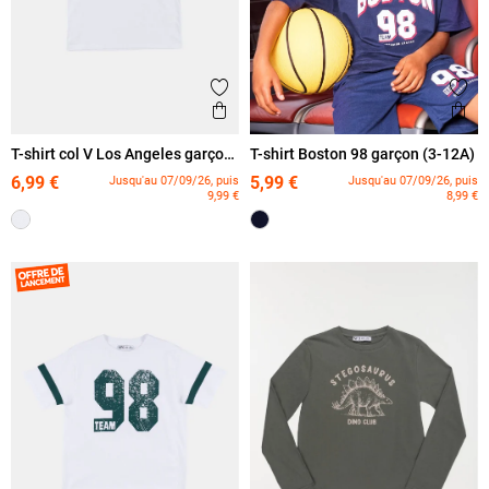
Ajouter aux favoris
Ajout
Aperçu rapide
Ape
T-shirt col V Los Angeles garçon
T-shirt Boston 98 garçon (3-12A)
(3-12A)
6,99 €
5,99 €
Jusqu'au 07/09/26, puis
Jusqu'au 07/09/26, puis
9,99 €
8,99 €