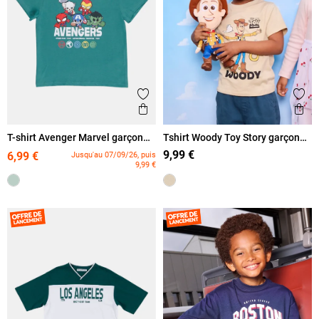
Ajouter aux favoris
Ajout
Aperçu rapide
Ape
T-shirt Avenger Marvel garçon
Tshirt Woody Toy Story garçon
(3-12A)
(3-8A)
9,99 €
6,99 €
Jusqu'au 07/09/26, puis
9,99 €