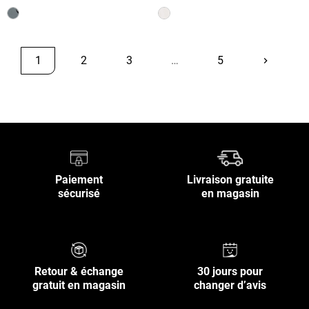
1
2
3
…
5
keyboard_arrow_right
Suivant
Retour en haut
Paiement
Livraison gratuite
sécurisé
en magasin
Retour & échange
30 jours pour
gratuit en magasin
changer d’avis