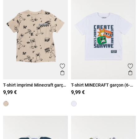
Ajouter aux favoris
Ajout
Aperçu rapide
Ape
T-shirt imprimé Minecraft garçon
T-shirt MINECRAFT garçon (6-
(6-12A)
12A)
9,99 €
9,99 €