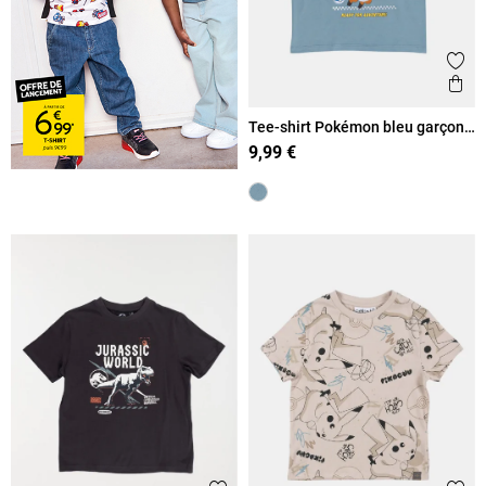
Ajout
Ape
Tee-shirt Pokémon bleu garçon
(3-12A)
9,99 €