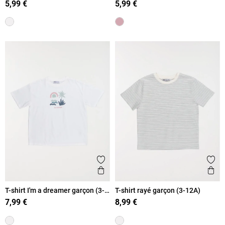
5,99 €
5,99 €
Ajouter aux favoris
Ajout
Aperçu rapide
Ape
T-shirt I'm a dreamer garçon (3-
T-shirt rayé garçon (3-12A)
12A)
7,99 €
8,99 €