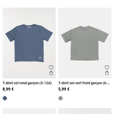
Ajouter aux favoris
Ajout
Aperçu rapide
Ape
T-shirt col rond garçon (3-12A)
T-shirt uni vert froid garçon (6-
12A)
8,99 €
5,99 €