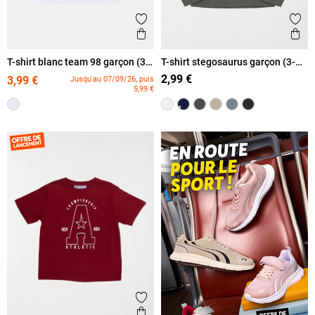
Ajouter aux favoris
Ajout
Aperçu rapide
Ape
T-shirt blanc team 98 garçon (3-
T-shirt stegosaurus garçon (3-
12A)
12A)
2,99 €
3,99 €
Jusqu'au 07/09/26, puis
5,99 €
Ajouter aux favoris
Aperçu rapide