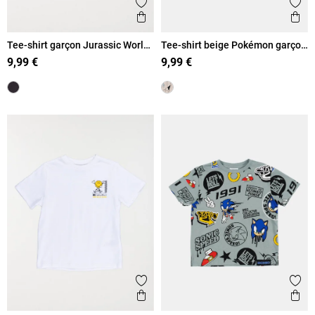
Ajouter aux favoris
Ajout
Aperçu rapide
Ape
Tee-shirt garçon Jurassic World
Tee-shirt beige Pokémon garçon
(5-12A)
(5-12A)
9,99 €
9,99 €
Ajouter aux favoris
Ajout
Aperçu rapide
Ape