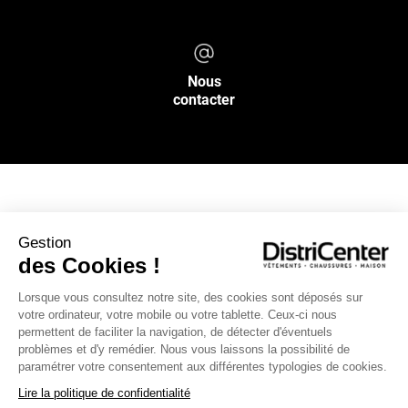
Nous
contacter
NOS SERVICES
Gestion
des Cookies !
INFOS PRATIQUES
Lorsque vous consultez notre site, des cookies sont déposés sur
votre ordinateur, votre mobile ou votre tablette. Ceux-ci nous
L’ENSEIGNE DISTRICENTER
permettent de faciliter la navigation, de détecter d'éventuels
Suivez-nous
problèmes et d'y remédier. Nous vous laissons la possibilité de
paramétrer votre consentement aux différentes typologies de cookies.
Lire la politique de confidentialité