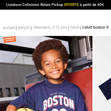
Menu
0
Livraison Colissimo Relais Pickup
OFFERTE
à partir de 40€
Compt
Pa
garçon
vêtements 3-12 ans
tshirt
t-shirt boston 9
accueil