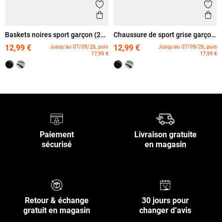
Ajouter aux favoris
Ajout
Aperçu rapide
Ape
Baskets noires sport garçon (24-
Chaussure de sport grise garçon
30)
(24-30)
12,99 €
12,99 €
Jusqu'au 07/09/26, puis
Jusqu'au 07/09/26, puis
17,99 €
17,99 €
Paiement
Livraison gratuite
sécurisé
en magasin
Retour & échange
30 jours pour
gratuit en magasin
changer d’avis