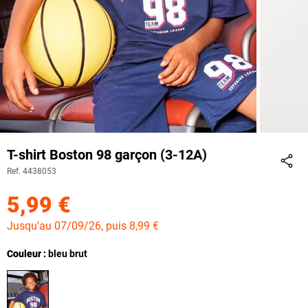
T-shirt Boston 98 garçon (3-12A)
Ref. 4438053
Part
5,99 €
Jusqu'au 07/09/26, puis 8,99 €
Couleur
Couleur : bleu brut