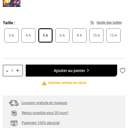
Taille
Guide des tailles
3 A
4 A
5 A
6 A
8 A
10 A
12 A
-
+
Ajo
Ajouter au panier
Derniers articles en stock
Livraison gratuite en magasin
Retour possible sous 30 jours*
Paiement 100% sécurisé