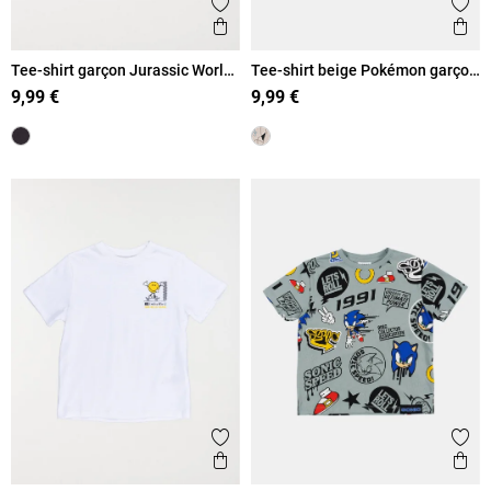
Ajouter aux favoris
Ajout
Aperçu rapide
Ape
Tee-shirt garçon Jurassic World
Tee-shirt beige Pokémon garçon
(5-12A)
(5-12A)
9,99 €
9,99 €
Ajouter aux favoris
Ajout
Aperçu rapide
Ape