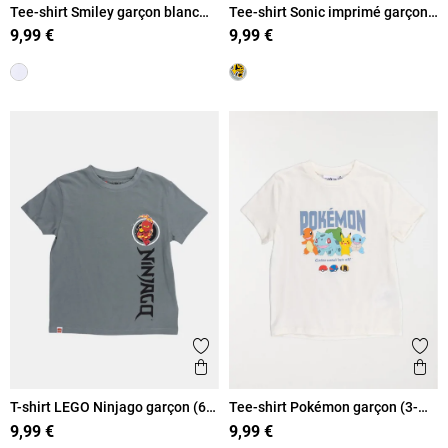
Tee-shirt Smiley garçon blanc
Tee-shirt Sonic imprimé garçon
(6-12A)
(5-12A)
9,99 €
9,99 €
Ajouter aux favoris
Ajout
Aperçu rapide
Ape
T-shirt LEGO Ninjago garçon (6-
Tee-shirt Pokémon garçon (3-
12A)
8A)
9,99 €
9,99 €