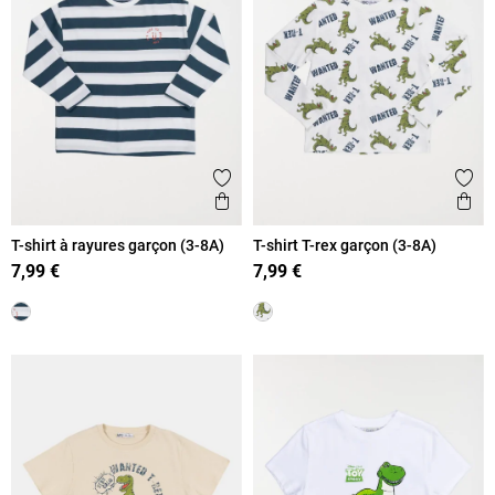
Ajouter aux favoris
Ajout
Aperçu rapide
Ape
T-shirt à rayures garçon (3-8A)
T-shirt T-rex garçon (3-8A)
7,99 €
7,99 €