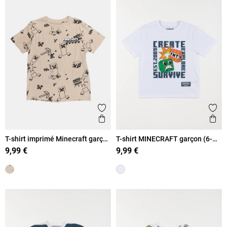
Ajouter aux favoris
Ajout
Aperçu rapide
Ape
T-shirt imprimé Minecraft garçon
T-shirt MINECRAFT garçon (6-
(6-12A)
12A)
9,99 €
9,99 €