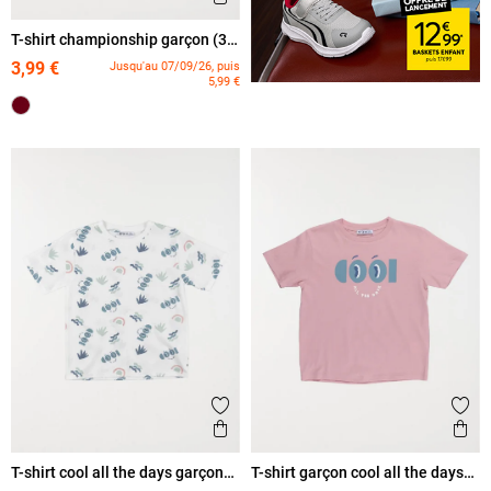
T-shirt championship garçon (3-
12A)
3,99 €
Jusqu'au 07/09/26, puis
5,99 €
Ajouter aux favoris
Ajout
Aperçu rapide
Ape
T-shirt cool all the days garçon
T-shirt garçon cool all the days
(3-12A)
(3-12A)