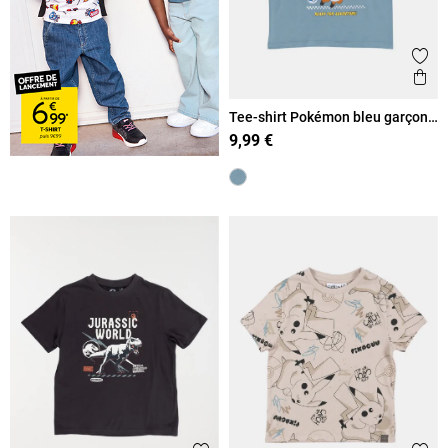
Ajout
Ape
Tee-shirt Pokémon bleu garçon
(3-12A)
9,99 €