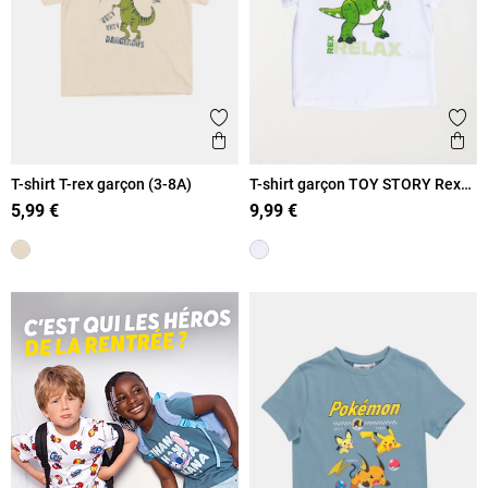
Ajouter aux favoris
Ajout
Aperçu rapide
Ape
T-shirt T-rex garçon (3-8A)
T-shirt garçon TOY STORY Rex
(3-8A)
5,99 €
9,99 €