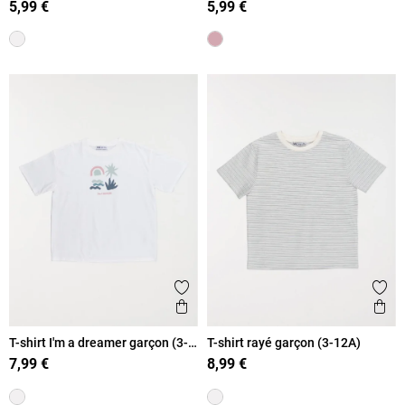
5,99 €
5,99 €
Ajouter aux favoris
Ajout
Aperçu rapide
Ape
T-shirt I'm a dreamer garçon (3-
T-shirt rayé garçon (3-12A)
12A)
7,99 €
8,99 €