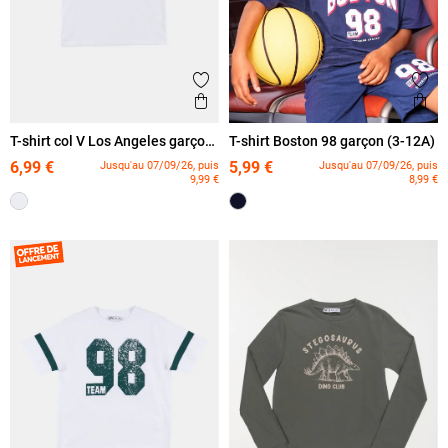
Ajouter aux favoris
Ajout
Aperçu rapide
Ape
T-shirt col V Los Angeles garçon
T-shirt Boston 98 garçon (3-12A)
(3-12A)
6,99 €
5,99 €
Jusqu'au 07/09/26, puis
Jusqu'au 07/09/26, puis
9,99 €
8,99 €