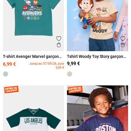
Ajouter aux favoris
Ajout
Aperçu rapide
Ape
T-shirt Avenger Marvel garçon
Tshirt Woody Toy Story garçon
(3-12A)
(3-8A)
9,99 €
6,99 €
Jusqu'au 07/09/26, puis
9,99 €