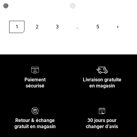
1
2
3
…
5
keyboard_arrow_right
Suivant
Retour en haut
Paiement
Livraison gratuite
sécurisé
en magasin
Retour & échange
30 jours pour
gratuit en magasin
changer d’avis