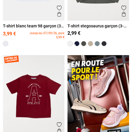
Ajouter aux favoris
Ajout
Aperçu rapide
Ape
T-shirt blanc team 98 garçon (3-
T-shirt stegosaurus garçon (3-
12A)
12A)
2,99 €
3,99 €
Jusqu'au 07/09/26, puis
5,99 €
Ajouter aux favoris
Aperçu rapide