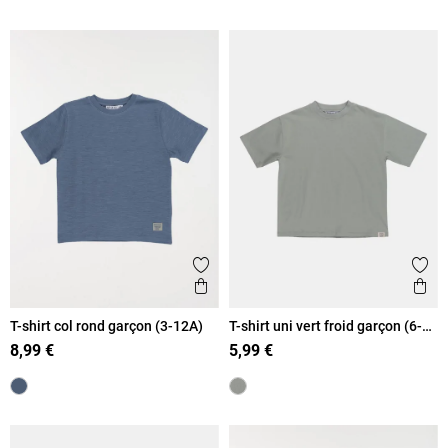
Ajouter aux favoris
Ajout
Aperçu rapide
Ape
T-shirt col rond garçon (3-12A)
T-shirt uni vert froid garçon (6-
12A)
8,99 €
5,99 €