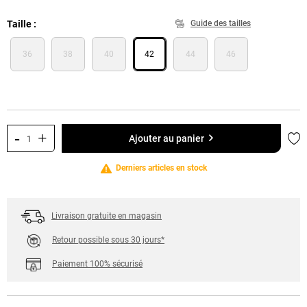
Taille
Guide des tailles
36
38
40
42
44
46
-
+
Ajo
Ajouter au panier
Derniers articles en stock
Livraison gratuite en magasin
Retour possible sous 30 jours*
Paiement 100% sécurisé