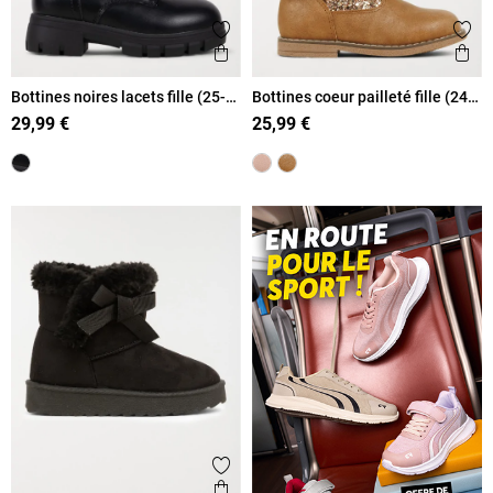
Ajouter aux favoris
Ajout
Aperçu rapide
Ape
Bottines noires lacets fille (25-
Bottines coeur pailleté fille (24-
30)
30)
29,99 €
25,99 €
Ajouter aux favoris
Aperçu rapide