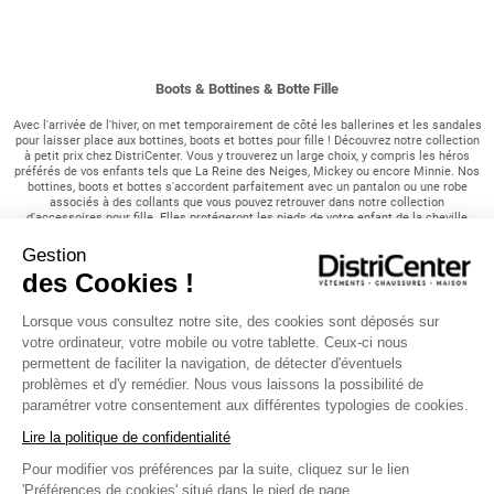
Boots & Bottines & Botte Fille
Avec l'arrivée de l'hiver, on met temporairement de côté les ballerines et les sandales
pour laisser place aux bottines, boots et bottes pour fille ! Découvrez notre collection
à petit prix chez DistriCenter. Vous y trouverez un large choix, y compris les héros
préférés de vos enfants tels que La Reine des Neiges, Mickey ou encore Minnie. Nos
bottines, boots et bottes s'accordent parfaitement avec un pantalon ou une robe
associés à des collants que vous pouvez retrouver dans notre collection
d'accessoires pour fille. Elles protégeront les pieds de votre enfant de la cheville
jusqu'au mollet grâce à leurs semelles et dessus en cuir. N'hésitez plus et parcourez
notre collection pour trouver la perle rare !
Gestion
des Cookies !
Différences entre bottines, boots et bottes :
Lorsque vous consultez notre site, des cookies sont déposés sur
Nos bottes sont des chaussures qui couvrent une partie de la jambe, allant de la
cheville jusqu'au mollet, avec ou sans talon. Elles ajoutent une touche d'élégance au
votre ordinateur, votre mobile ou votre tablette. Ceux-ci nous
style de votre petite fille . Découvrez nos bottes, qu'elles soient fourrées ou simples,
permettent de faciliter la navigation, de détecter d'éventuels
pour une sensation de confort et de chaleur !
problèmes et d'y remédier. Nous vous laissons la possibilité de
paramétrer votre consentement aux différentes typologies de cookies.
Les bottines, quant à elles, s'arrêtent à la cheville, à plat ou à talon, assurant un
confort optimal et un style indémodable. Leur facilité d'enfilage permet l'autonomie
Lire la politique de confidentialité
de votre petite fille. Nos bottines compléteront parfaitement votre tenue d'hiver, que
vous pouvez retrouver dans notre collection de sweats, manteaux ou pulls sur notre
site internet districenter.fr.
Pour modifier vos préférences par la suite, cliquez sur le lien
'Préférences de cookies' situé dans le pied de page.