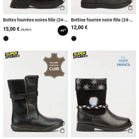
Ajouter aux favoris
Ajout
Aperçu rapide
Ape
Bottes fourrées noires fille (24-
Bottine fourrée noire fille (24-
30)
30)
12,00 €
15,00 €
29,99 €
%
-49
Ajouter aux favoris
Ajout
Aperçu rapide
Ape