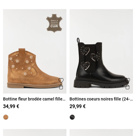
Ajouter aux favoris
Ajout
Aperçu rapide
Ape
Bottine fleur brodée camel fille
Bottines coeurs noires fille (24-
(24-30)
30)
34,99 €
29,99 €