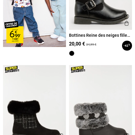
Ajout
Ape
Bottines Reine des neiges fille
(25-30)
20,00 €
34,99 €
%
-42