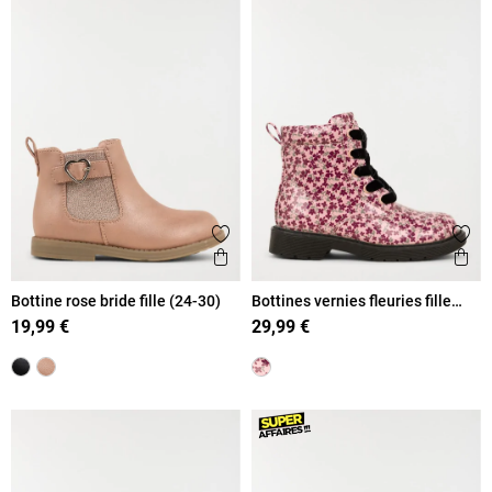
Ajouter aux favoris
Ajout
Aperçu rapide
Ape
Bottine rose bride fille (24-30)
Bottines vernies fleuries fille
(24-30)
19,99 €
29,99 €