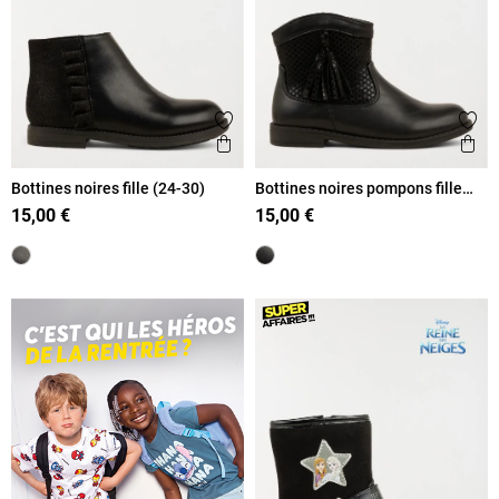
Ajouter aux favoris
Ajout
Aperçu rapide
Ape
Bottines noires fille (24-30)
Bottines noires pompons fille
(25-30)
15,00 €
15,00 €