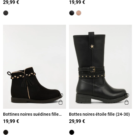
29,99 €
19,99 €
Ajouter aux favoris
Ajout
Aperçu rapide
Ape
Bottines noires suédines fille
Bottes noires étoile fille (24-30)
(24-30)
19,99 €
29,99 €