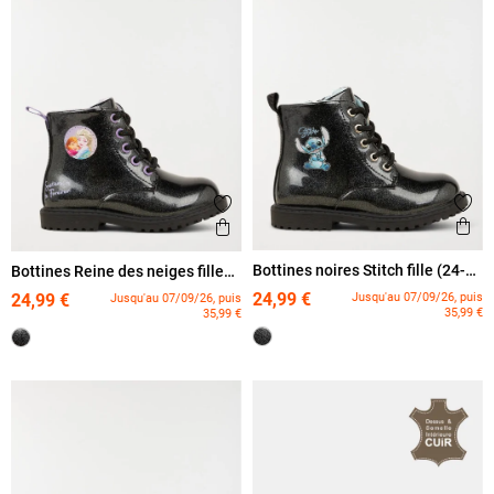
Ajout
Ajouter aux favoris
Ape
Aperçu rapide
Bottines noires Stitch fille (24-
Bottines Reine des neiges fille
30)
(24-30)
24,99 €
Jusqu'au 07/09/26, puis
24,99 €
Jusqu'au 07/09/26, puis
35,99 €
35,99 €