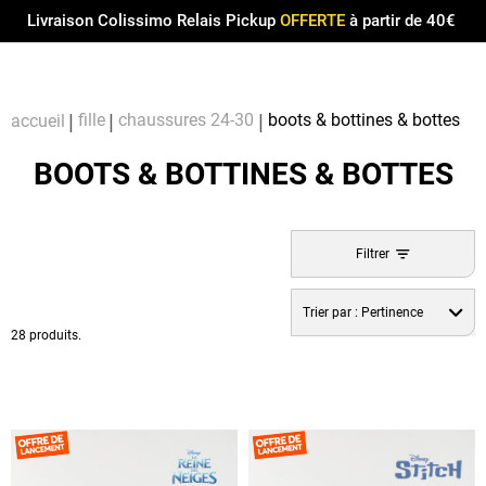
Menu
0
Livraison Colissimo Relais Pickup
OFFERTE
à partir de 40€
Compt
Pa
fille
chaussures 24-30
boots & bottines & bottes
accueil
BOOTS & BOTTINES & BOTTES
Filtrer
Trier par :
Pertinence
28 produits.