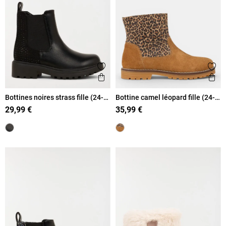
Ajouter aux favoris
Ajout
Aperçu rapide
Ape
Bottines noires strass fille (24-
Bottine camel léopard fille (24-
30)
30)
29,99 €
35,99 €