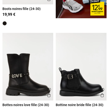
Boots noires fille (24-30)
19,99 €
Ajouter aux favoris
Ajout
Aperçu rapide
Ape
Bottes noires love fille (24-30)
Bottine noire bride fille (24-30)