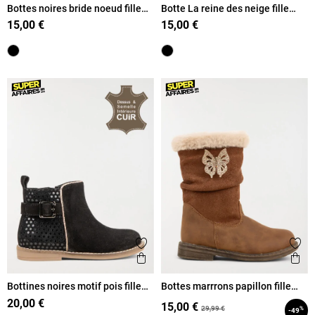
Bottes noires bride noeud fille
Botte La reine des neige fille
(25-30)
(24-30)
15,00 €
15,00 €
Ajouter aux favoris
Ajout
Aperçu rapide
Ape
Bottines noires motif pois fille
Bottes marrrons papillon fille
(25-30)
(25-30)
20,00 €
15,00 €
29,99 €
%
-49