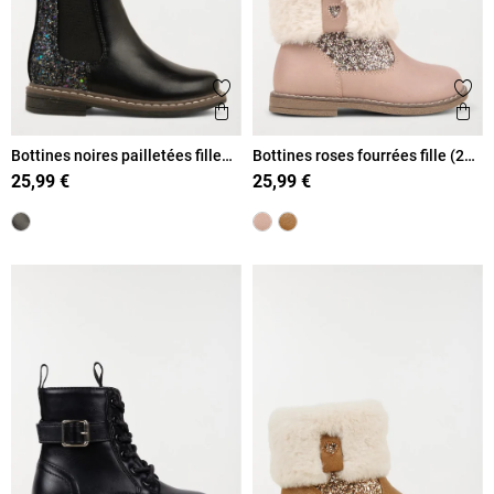
Ajouter aux favoris
Ajout
Aperçu rapide
Ape
Bottines noires pailletées fille
Bottines roses fourrées fille (24-
(24-30)
30)
25,99 €
25,99 €