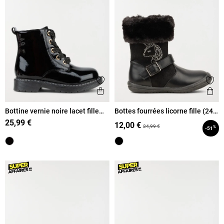
Ajouter aux favoris
Ajout
Aperçu rapide
Ape
Bottine vernie noire lacet fille
Bottes fourrées licorne fille (24-
(24-30)
30)
25,99 €
12,00 €
24,99 €
%
-51