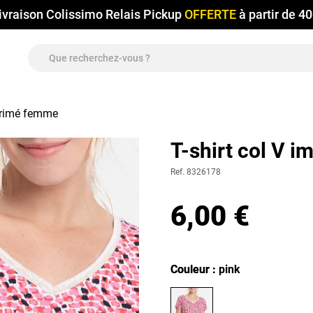
ivraison Colissimo Relais Pickup
OFFERTE
à partir de 4
mprimé femme
T-shirt col V 
Ref. 8326178
6,00 €
Couleur
Couleur : pink