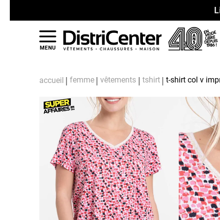
L
MENU
femme
vêtements
tshirt
t-shirt col v i
accueil