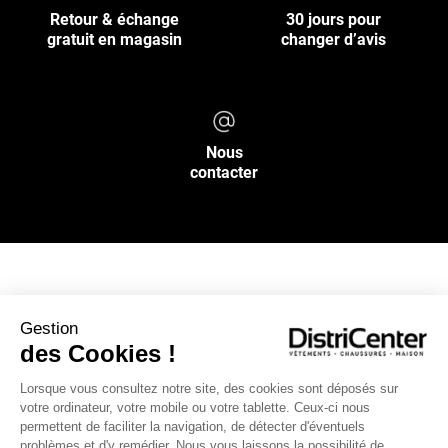
Retour & échange
30 jours pour
gratuit en magasin
changer d’avis
Nous
contacter
NOS SERVICES
Gestion
des Cookies !
INFOS PRATIQUES
Lorsque vous consultez notre site, des cookies sont déposés sur
votre ordinateur, votre mobile ou votre tablette. Ceux-ci nous
L’ENSEIGNE DISTRICENTER
permettent de faciliter la navigation, de détecter d'éventuels
Suivez-nous
problèmes et d'y remédier. Nous vous laissons la possibilité de