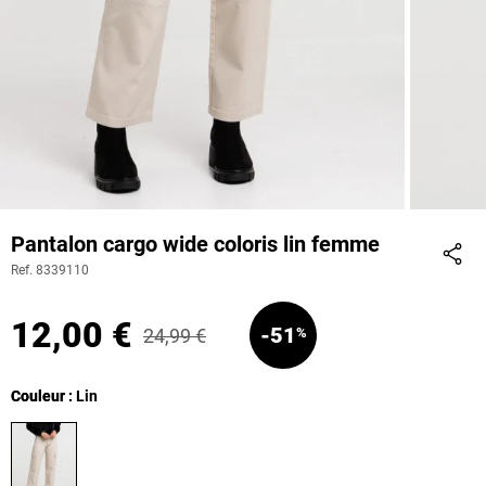
Pantalon cargo wide coloris lin femme
Ref. 8339110
Part
12,00 €
-51
24,99 €
%
Couleur
Couleur : Lin