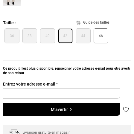
Taille
Guide des tailles
36
38
40
42
44
46
Ce produit n’est plus disponible, renseigner votre adresse e-mail pour être averti
de son retour
Entrez votre adresse e-mail
*
Ajou
M’avertir
Livraison gratuite en magasin