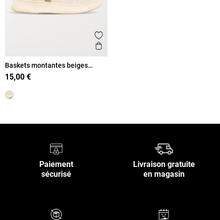
Ajouter aux favoris
Aperçu rapide
Baskets montantes beiges
femme (36-41)
15,00 €
Paiement
Livraison gratuite
sécurisé
en magasin