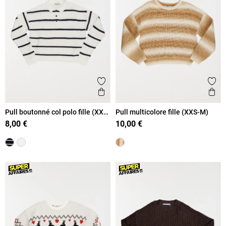
Ajouter aux favoris
Ajout
Aperçu rapide
Ape
Pull boutonné col polo fille (XXS-
Pull multicolore fille (XXS-M)
M)
8,00 €
10,00 €