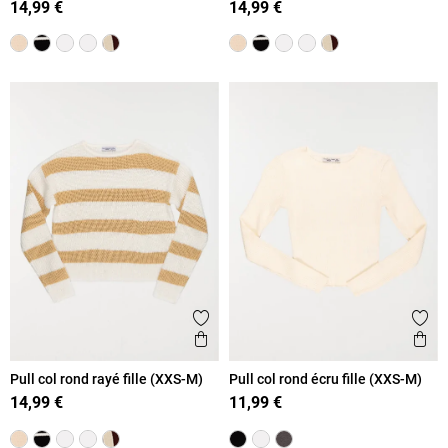
14,99 €
14,99 €
Ajouter aux favoris
Ajout
Aperçu rapide
Ape
Pull col rond rayé fille (XXS-M)
Pull col rond écru fille (XXS-M)
14,99 €
11,99 €