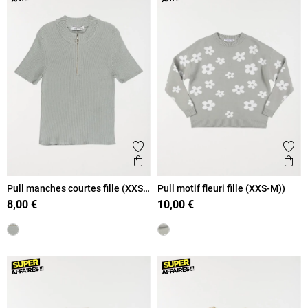
Ajouter aux favoris
Ajout
Aperçu rapide
Ape
Pull manches courtes fille (XXS-
Pull motif fleuri fille (XXS-M))
M)
8,00 €
10,00 €