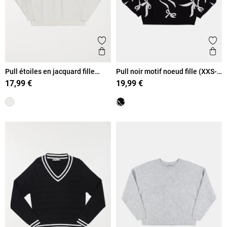
Ajouter aux favoris
Ajout
Aperçu rapide
Ape
Pull étoiles en jacquard fille
Pull noir motif noeud fille (XXS-
(XXS-M)
M)
17,99 €
19,99 €