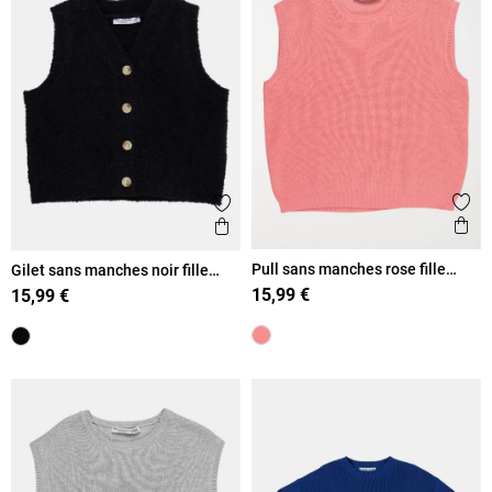
Ajout
Ajouter aux favoris
Ape
Aperçu rapide
Pull sans manches rose fille
Gilet sans manches noir fille
(XXS-S)
(XXS-M)
15,99 €
15,99 €