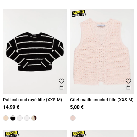
Ajouter aux favoris
Ajout
Aperçu rapide
Ape
Pull col rond rayé fille (XXS-M)
Gilet maille crochet fille (XXS-M)
14,99 €
5,00 €