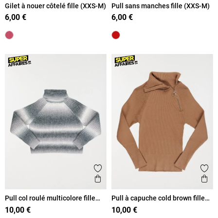
Gilet à nouer côtelé fille (XXS-M)
Pull sans manches fille (XXS-M)
6,00 €
6,00 €
Ajouter aux favoris
Ajout
Aperçu rapide
Ape
Pull col roulé multicolore fille
Pull à capuche cold brown fille
(XXS-M)
(XXS-M)
10,00 €
10,00 €