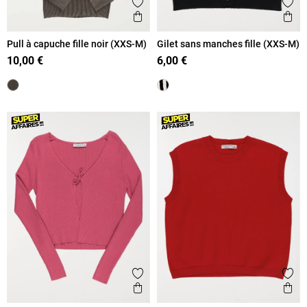
Ajouter aux favoris
Ajout
Aperçu rapide
Ape
Pull à capuche fille noir (XXS-M)
Gilet sans manches fille (XXS-M)
10,00 €
6,00 €
Ajouter aux favoris
Ajout
Aperçu rapide
Ape