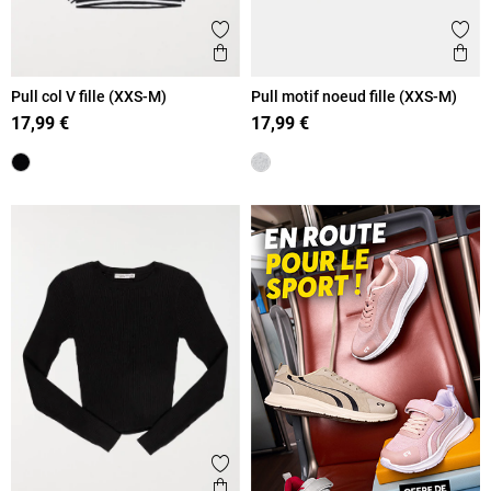
Ajouter aux favoris
Ajout
Aperçu rapide
Ape
Pull col V fille (XXS-M)
Pull motif noeud fille (XXS-M)
17,99 €
17,99 €
Ajouter aux favoris
Aperçu rapide