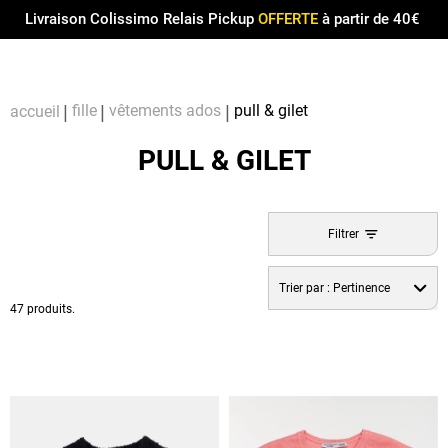
Menu
0
Livraison Colissimo Relais Pickup
OFFERTE
à partir de 40€
Compt
Pa
fille
vêtements ados
pull & gilet
accueil
PULL & GILET
Filtrer
Trier par :
Pertinence
47 produits.