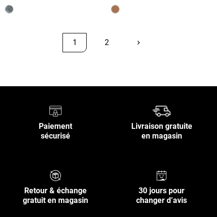
1
2
keyboard_arrow_right
Suivant
Retour en haut
Paiement
Livraison gratuite
sécurisé
en magasin
Retour & échange
30 jours pour
gratuit en magasin
changer d’avis