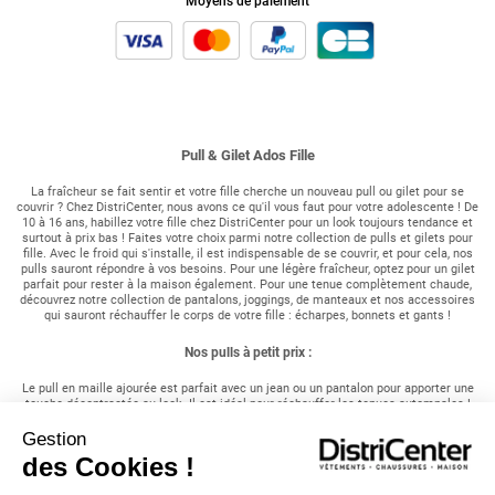
Moyens de paiement
Pull & Gilet Ados Fille
La fraîcheur se fait sentir et votre fille cherche un nouveau pull ou gilet pour se
couvrir ? Chez DistriCenter, nous avons ce qu'il vous faut pour votre adolescente ! De
10 à 16 ans, habillez votre fille chez DistriCenter pour un look toujours tendance et
surtout à prix bas ! Faites votre choix parmi notre collection de pulls et gilets pour
fille. Avec le froid qui s'installe, il est indispensable de se couvrir, et pour cela, nos
pulls sauront répondre à vos besoins. Pour une légère fraîcheur, optez pour un gilet
parfait pour rester à la maison également. Pour une tenue complètement chaude,
découvrez notre collection de pantalons, joggings, de manteaux et nos accessoires
qui sauront réchauffer le corps de votre fille : écharpes, bonnets et gants !
Nos pulls à petit prix :
Le pull en maille ajourée est parfait avec un jean ou un pantalon pour apporter une
touche décontractée au look. Il est idéal pour réchauffer les tenues automnales !
Gestion
Le pull basique épais à col rond est parfait pour cocooner à la maison.
des Cookies !
Le pull en maille torsadée est une valeur sûre du dressing, associez le à un jean et
une paire de boots pour une tenue au top !