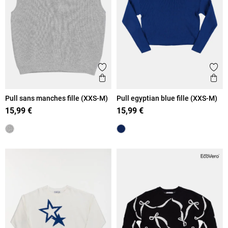
Ajouter aux favoris
Ajout
Aperçu rapide
Ape
Pull sans manches fille (XXS-M)
Pull egyptian blue fille (XXS-M)
15,99 €
15,99 €