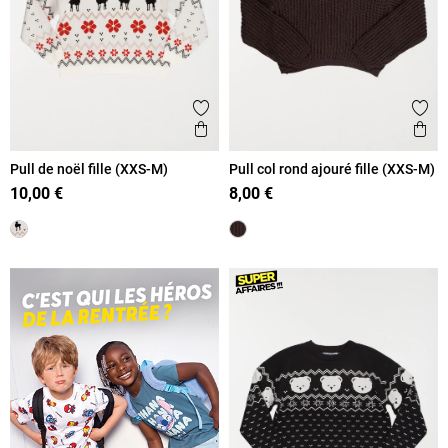
Ajouter aux favoris
Ajout
Aperçu rapide
Ape
Pull de noël fille (XXS-M)
Pull col rond ajouré fille (XXS-M)
10,00 €
8,00 €