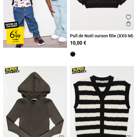
Ajout
Ape
Pull de Noël ourson fille (XXS-M)
10,00 €