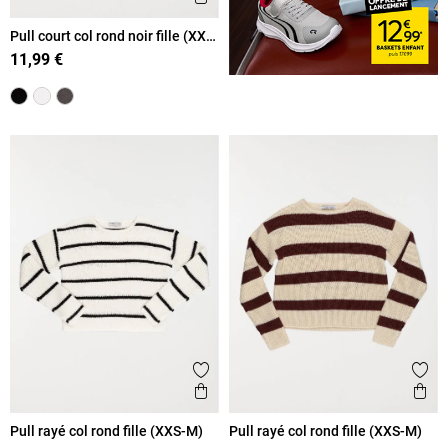
Pull court col rond noir fille (XXS-
M)
11,99 €
Ajouter aux favoris
Ajout
Aperçu rapide
Ape
Pull rayé col rond fille (XXS-M)
Pull rayé col rond fille (XXS-M)