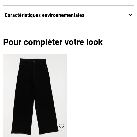
Caractéristiques environnementales
Pour compléter votre look
Ajouter aux favoris
Aperçu rapide