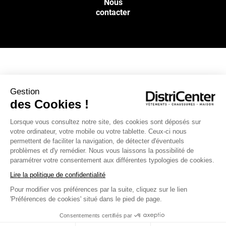
Nous
contacter
NOS SERVICES
Gestion
des Cookies !
INFOS PRATIQUES
Lorsque vous consultez notre site, des cookies sont déposés sur
votre ordinateur, votre mobile ou votre tablette. Ceux-ci nous
L’ENSEIGNE DISTRICENTER
permettent de faciliter la navigation, de détecter d'éventuels
Suivez-nous
problèmes et d'y remédier. Nous vous laissons la possibilité de
paramétrer votre consentement aux différentes typologies de cookies.
Lire la politique de confidentialité
Pour modifier vos préférences par la suite, cliquez sur le lien
Moyens de paiement
'Préférences de cookies' situé dans le pied de page.
Consentements certifiés par