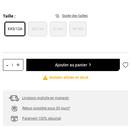
Taille
Guide des tailles
XXS/12A
XS/14A
S/16A
M/18A
-
+
Ajo
Ajouter au panier
Derniers articles en stock
Livraison gratuite en magasin
Retour possible sous 30 jours*
Paiement 100% sécurisé