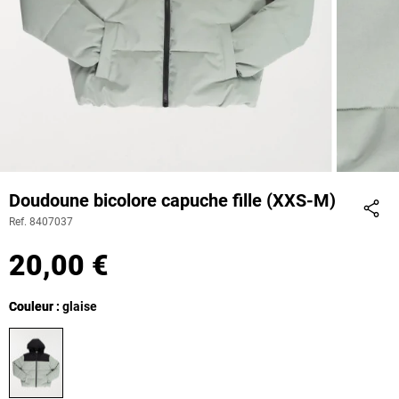
Doudoune bicolore capuche fille (XXS-M)
Ref. 8407037
Part
20,00 €
Couleur
Couleur : glaise