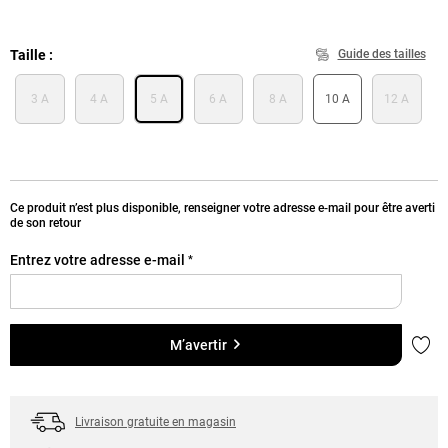
Taille
Guide des tailles
3 A
4 A
5 A
6 A
8 A
10 A
12 A
Ce produit n’est plus disponible, renseigner votre adresse e-mail pour être averti
de son retour
Entrez votre adresse e-mail
*
Ajou
M’avertir
Livraison gratuite en magasin