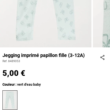
Jegging imprimé papillon fille (3-12A)
Ref. 8489053
Part
5,00 €
Couleur
Couleur : vert d'eau baby