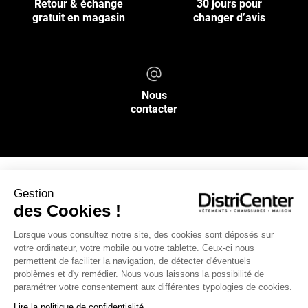
Retour & échange
30 jours pour
gratuit en magasin
changer d’avis
Nous
contacter
Gestion
NOS SERVICES
des Cookies !
Lorsque vous consultez notre site, des cookies sont déposés sur
INFOS PRATIQUES
votre ordinateur, votre mobile ou votre tablette. Ceux-ci nous
permettent de faciliter la navigation, de détecter d'éventuels
L’ENSEIGNE DISTRICENTER
problèmes et d'y remédier. Nous vous laissons la possibilité de
paramétrer votre consentement aux différentes typologies de cookies.
Suivez-nous
Lire la politique de confidentialité