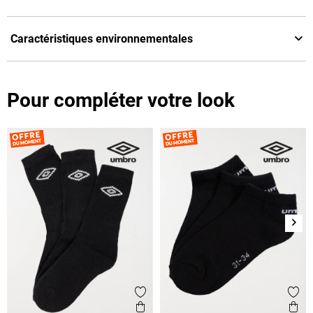
Caractéristiques environnementales
Pour compléter votre look
Suiv
Ajouter aux favoris
Ajout
Aperçu rapide
Ape