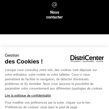
Nous
contacter
NOS SERVICES
Gestion
des Cookies !
INFOS PRATIQUES
Lorsque vous consultez notre site, des cookies sont déposés sur
votre ordinateur, votre mobile ou votre tablette. Ceux-ci nous
L’ENSEIGNE DISTRICENTER
permettent de faciliter la navigation, de détecter d'éventuels
Suivez-nous
problèmes et d'y remédier. Nous vous laissons la possibilité de
paramétrer votre consentement aux différentes typologies de cookies.
Lire la politique de confidentialité
Pour modifier vos préférences par la suite, cliquez sur le lien
Moyens de paiement
'Préférences de cookies' situé dans le pied de page.