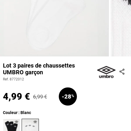
Lot 3 paires de chaussettes
UMBRO garçon
Part
Ref. 8772012
4,99 €
-28
6,99 €
%
Couleur : Blanc