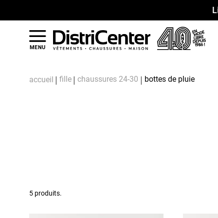
L
MENU
fille
chaussures 24-30
bottes de pluie
accueil
5 produits.