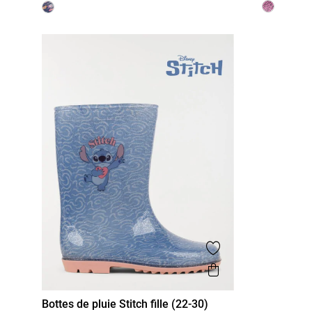
Ajouter aux favor
Aperçu rapide
Bottes de pluie Stitch fille (22-30)
22
23
24
25
26
27
28