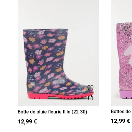
Ajouter aux favor
Aperçu rapide
Bottes de 
Botte de pluie fleurie fille (22-30)
22
23
22
23
24
25
26
27
28
12,99 €
12,99 €
29
30
29
30