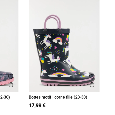
Ajouter aux favoris
Ajouter aux
Aperçu rapide
Aperçu r
22-30)
Bottes motif licorne fille (23-30)
28
23
24
25
26
27
28
29
17,99 €
30