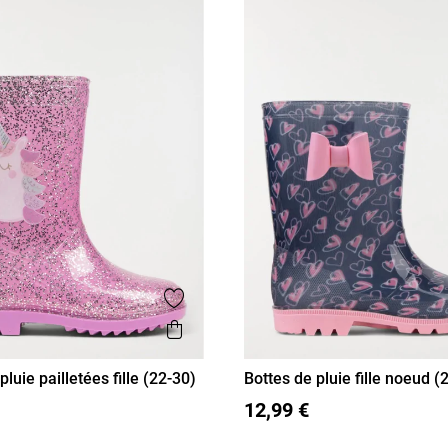
Ajouter aux favoris
is
Aperçu rapide
pluie pailletées fille (22-30)
Bottes de pluie fille noeud (
24
25
26
27
28
22
23
24
25
26
27
12,99 €
29
30