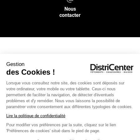
Nous
contacter
NOS SERVICES
Gestion
des Cookies !
INFOS PRATIQUES
Lorsque vous consultez notre site, des cookies sont déposés sur
votre ordinateur, votre mobile ou votre tablette. Ceux-ci nous
L’ENSEIGNE DISTRICENTER
permettent de faciliter la navigation, de détecter d'éventuels
Suivez-nous
problèmes et d'y remédier. Nous vous laissons la possibilité de
paramétrer votre consentement aux différentes typologies de cookies.
Lire la politique de confidentialité
Pour modifier vos préférences par la suite, cliquez sur le lien
Moyens de paiement
'Préférences de cookies' situé dans le pied de page.