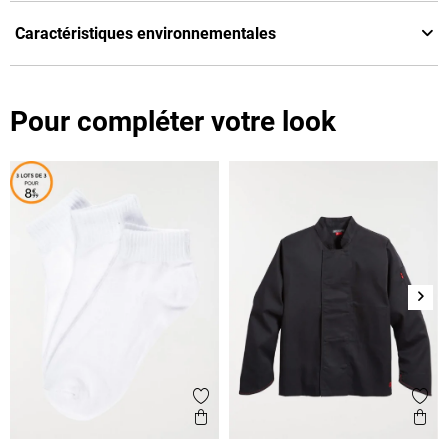
Caractéristiques environnementales
Pour compléter votre look
Suiv
Ajouter aux favoris
Ajout
Aperçu rapide
Ape