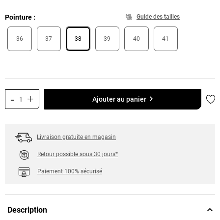
Pointure
Guide des tailles
36
37
38
39
40
41
-
+
Ajo
Ajouter au panier
Livraison gratuite en magasin
Retour possible sous 30 jours*
Paiement 100% sécurisé
Description