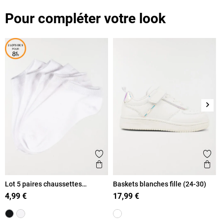
Pour compléter votre look
Suiv
Ajouter aux favoris
Ajout
Aperçu rapide
Ape
Lot 5 paires chaussettes
Baskets blanches fille (24-30)
blanches enfant
4,99 €
17,99 €