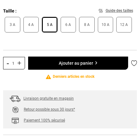
Taille
Guide des tailles
3 A
4 A
5 A
6 A
8 A
10 A
12 A
-
+
Ajo
Ajouter au panier
Derniers articles en stock
Livraison gratuite en magasin
Retour possible sous 30 jours*
Paiement 100% sécurisé