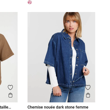
Ajouter aux favoris
Ajouter aux
Aperçu rapide
Aperçu r
aille
Chemise nouée dark stone femme