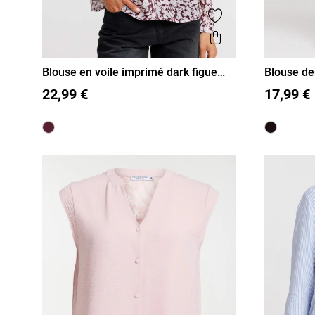
Ajouter aux favor
Aperçu rapide
Blouse en voile imprimé dark figue
Blouse de
femme
femme
36
38
40
42
44
46
S
M
22,99 €
17,99 €