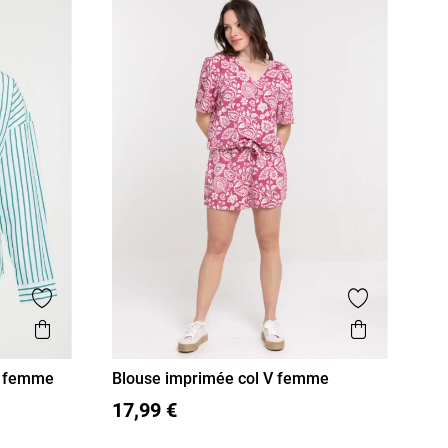
Ajouter aux favoris
Ajouter aux
Aperçu rapide
Aperçu r
e femme
Blouse imprimée col V femme
36
38
40
42
44
46
17,99 €