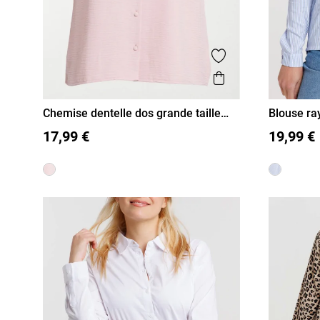
Ajouter aux favor
Aperçu rapide
Chemise dentelle dos grande taille
Blouse r
femme
femme
48
50
52
54
S
M
17,99 €
19,99 €