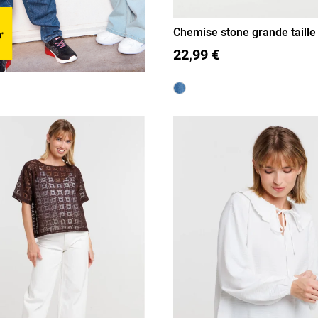
Chemise stone grande taill
48
50
52
54
22,99 €