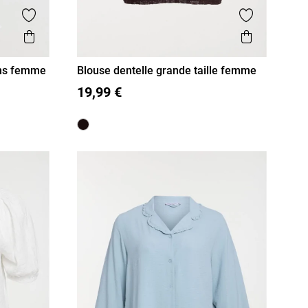
Ajouter aux favoris
Ajouter aux
Aperçu rapide
Aperçu r
ens femme
Blouse dentelle grande taille femme
48
50
52
54
19,99 €