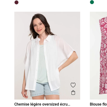
Ajouter aux favor
Aperçu rapide
Chemise légère oversized écru
Blouse fl