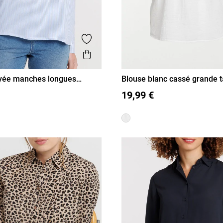
is
Ajouter aux favoris
Aperçu rapide
ayée manches longues
Blouse blanc cassé grande ta
femme
L
XL
48
50
52
54
19,99 €