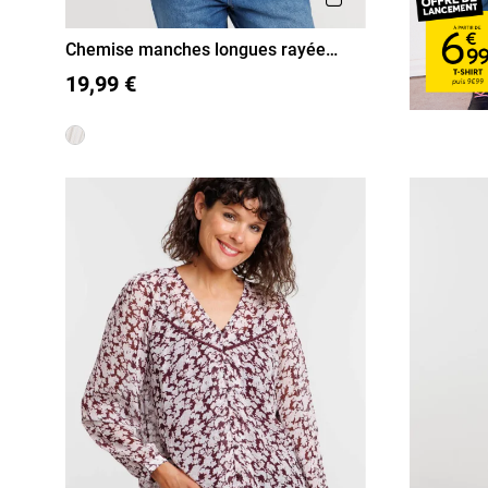
Chemise manches longues rayée
femme
36
38
40
42
44
46
19,99 €