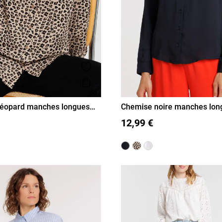
is
Ajouter aux favoris
Aperçu rapide
léopard manches longues
Chemise noire manches lon
femme
L
XL
S
M
L
XL
12,99 €