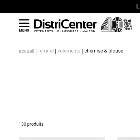
L
MENU
femme
vêtements
chemise & blouse
accueil
130 produits.