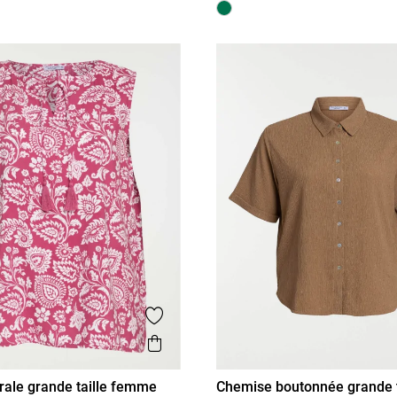
is
Ajouter aux favoris
Aperçu rapide
orale grande taille femme
Chemise boutonnée grande t