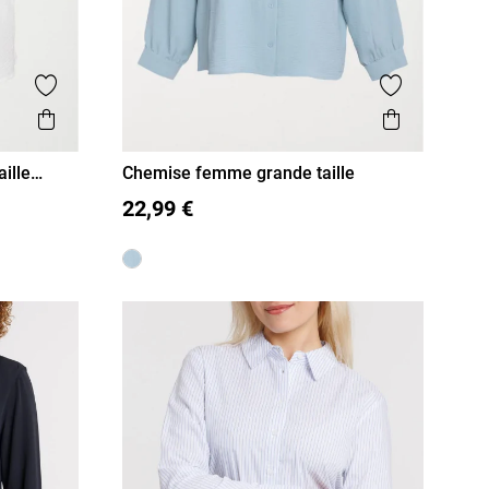
Ajouter aux favoris
Ajouter aux
Aperçu rapide
Aperçu r
ille
Chemise femme grande taille
48
50
52
22,99 €