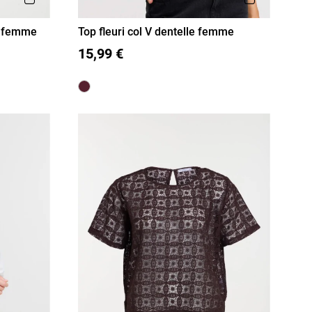
e femme
Top fleuri col V dentelle femme
36
38
40
42
44
46
15,99 €