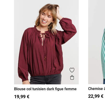
Ajouter aux favor
Aperçu rapide
Chemise 
Blouse col tunisien dark figue femme
36
38
36
38
40
42
44
46
22,99 €
19,99 €