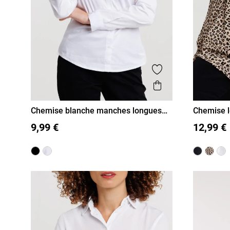
Ajouter aux favor
Aperçu rapide
Chemise blanche manches longues
Chemise 
femme
femme
36
38
40
42
44
46
S
M
9,99 €
12,99 €