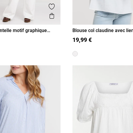
is
Ajouter aux favoris
Aperçu rapide
ntelle motif graphique
Blouse col claudine avec li
L
XL
36
38
40
42
44
46
19,99 €