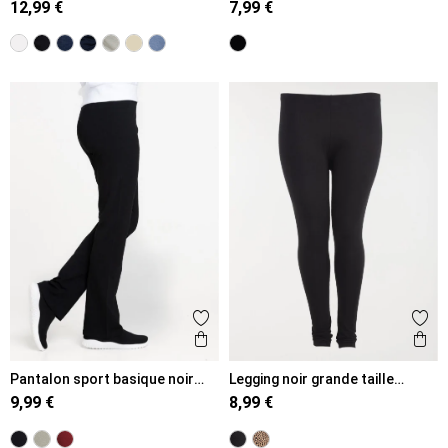
12,99 €
7,99 €
Ajouter aux favoris
Ajout
Aperçu rapide
Ape
Pantalon sport basique noir
Legging noir grande taille
femme
femme
9,99 €
8,99 €