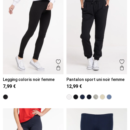
Ajouter aux favoris
Ajout
Aperçu rapide
Ape
Legging coloris noir femme
Pantalon sport uni noir femme
7,99 €
12,99 €