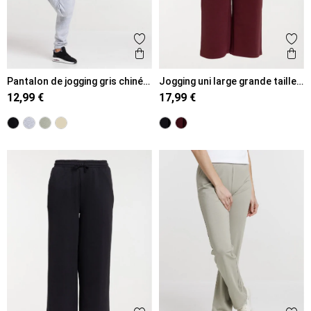
Ajouter aux favoris
Ajout
Aperçu rapide
Ape
Pantalon de jogging gris chiné
Jogging uni large grande taille
femme
femme
12,99 €
17,99 €