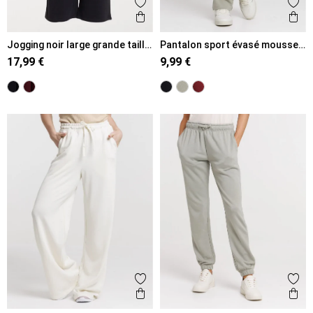
Ajouter aux favoris
Ajout
Aperçu rapide
Ape
Jogging noir large grande taille
Pantalon sport évasé mousse
femme
clair femme
17,99 €
9,99 €
Ajouter aux favoris
Ajout
Aperçu rapide
Ape