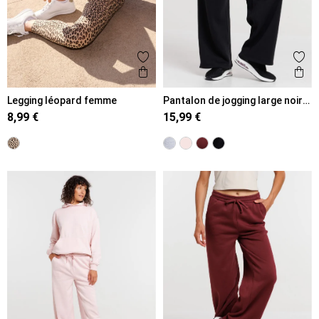
Ajouter aux favoris
Ajout
Aperçu rapide
Ape
Legging léopard femme
Pantalon de jogging large noir
femme
8,99 €
15,99 €