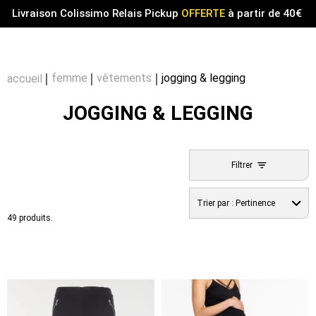
Menu
0
Livraison Colissimo Relais Pickup
OFFERTE
à partir de 40€
Compt
Pa
femme
vêtements
jogging & legging
accueil
JOGGING & LEGGING
Filtrer
Trier par :
Pertinence
49 produits.