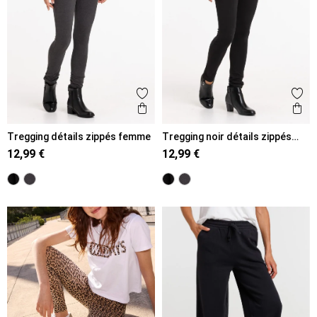
Ajouter aux favoris
Ajout
Aperçu rapide
Ape
Tregging détails zippés femme
Tregging noir détails zippés
femme
12,99 €
12,99 €