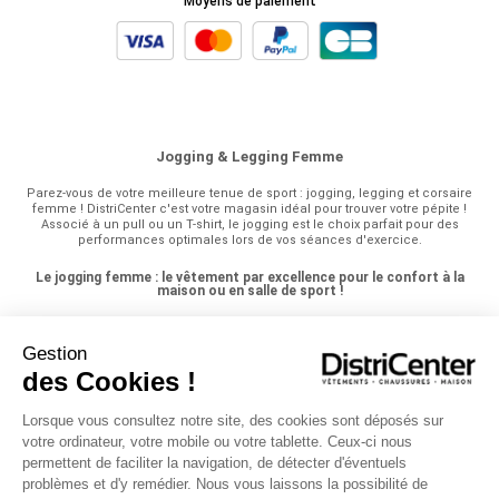
Moyens de paiement
Jogging & Legging Femme
Parez-vous de votre meilleure tenue de sport : jogging, legging et corsaire
femme ! DistriCenter c'est votre magasin idéal pour trouver votre pépite !
Associé à un pull ou un T-shirt, le jogging est le choix parfait pour des
performances optimales lors de vos séances d'exercice.
Le jogging femme : le vêtement par excellence pour le confort à la
maison ou en salle de sport !
Le jogging femme est la pièce maîtresse de votre garde-robe sportive, idéal
pour vos séances d'entraînement à la maison ou à la salle de sport. Rien de tel
Gestion
que d'être à l'aise dans nos baskets et nos vêtements de sport pour pratiquer
des Cookies !
une activité physique en toute sérénité.
Le legging femme est une option pratique et confortable, parfait pour être
Lorsque vous consultez notre site, des cookies sont déposés sur
porté sous une robe ou une blouse, ou simplement avec un petit haut. Avec sa
votre ordinateur, votre mobile ou votre tablette. Ceux-ci nous
coupe ajustée et sa taille élastiquée, il offre un confort optimal tout au long de
la journée. Pour une touche supplémentaire de style et de fonctionnalité,
permettent de faciliter la navigation, de détecter d'éventuels
optez pour le tregging, une alternative ressemblant au legging mais avec des
problèmes et d'y remédier. Nous vous laissons la possibilité de
détails supplémentaires comme des poches et une fermeture éclair. Ces deux