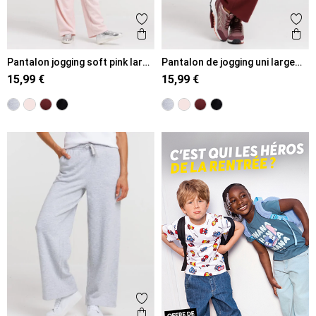
Ajouter aux favoris
Ajout
Aperçu rapide
Ape
Pantalon jogging soft pink large
Pantalon de jogging uni large
femme
femme
15,99 €
15,99 €
Ajouter aux favoris
Aperçu rapide