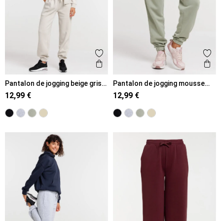
Ajouter aux favoris
Ajout
Aperçu rapide
Ape
Pantalon de jogging beige grisé
Pantalon de jogging mousse
femme
clair femme
12,99 €
12,99 €