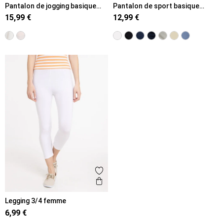
Pantalon de jogging basique
Pantalon de sport basique
femme
femme
15,99 €
12,99 €
Ajouter aux favoris
Aperçu rapide
Legging 3/4 femme
6,99 €