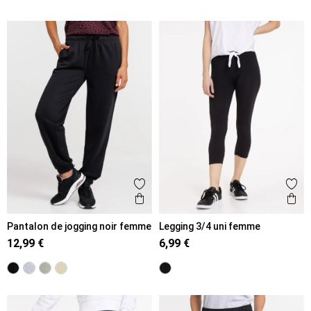
Ajouter aux favoris
Ajout
Aperçu rapide
Ape
Pantalon de jogging noir femme
Legging 3/4 uni femme
12,99 €
6,99 €