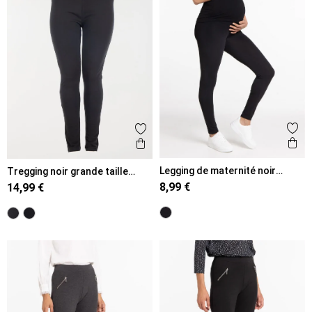
Ajout
Ajouter aux favoris
Ape
Aperçu rapide
Legging de maternité noir
Tregging noir grande taille
femme
femme
8,99 €
14,99 €