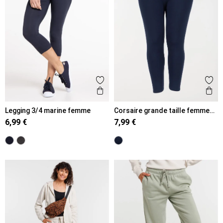
Ajouter aux favoris
Ajout
Aperçu rapide
Ape
Legging 3/4 marine femme
Corsaire grande taille femme
marine navy
6,99 €
7,99 €