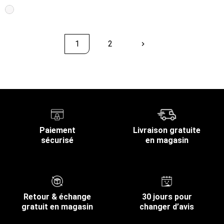
1
2
keyboard_arrow_right
Suivant
Retour en haut
Paiement
Livraison gratuite
sécurisé
en magasin
Retour & échange
30 jours pour
gratuit en magasin
changer d’avis