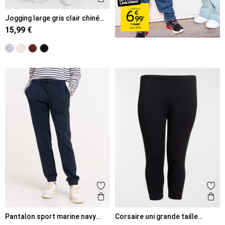
Jogging large gris clair chiné
femme
15,99 €
Ajouter aux favoris
Ajout
Aperçu rapide
Ape
Pantalon sport marine navy
Corsaire uni grande taille
femme
femme