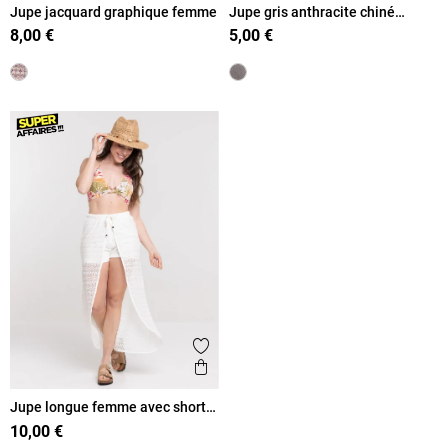
Jupe jacquard graphique femme
Jupe gris anthracite chiné
courte femme
8,00 €
5,00 €
Ajouter aux favoris
Aperçu rapide
Jupe longue femme avec short
intégré
10,00 €