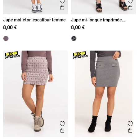
Ajouter aux favoris
Ajout
Aperçu rapide
Ape
Jupe molleton excalibur femme
Jupe mi-longue imprimée
femme
8,00 €
8,00 €
Ajouter aux favoris
Ajout
Aperçu rapide
Ape