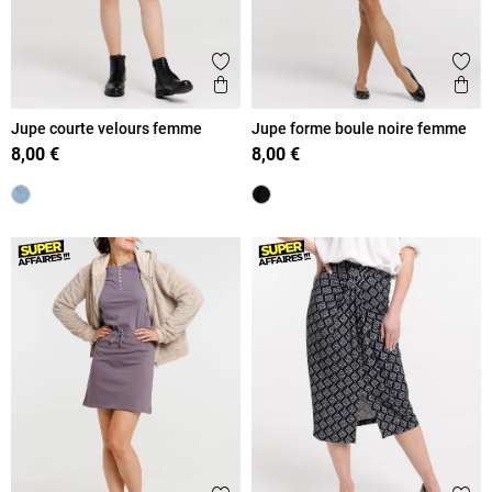
Ajouter aux favoris
Ajout
Aperçu rapide
Ape
Jupe courte velours femme
Jupe forme boule noire femme
8,00 €
8,00 €