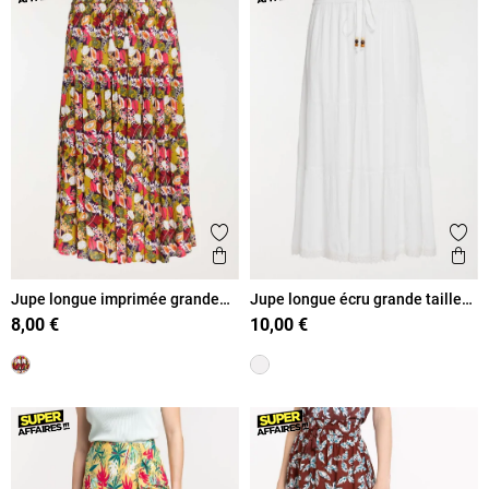
Ajouter aux favoris
Ajout
Aperçu rapide
Ape
Jupe longue imprimée grande
Jupe longue écru grande taille
taille femme
femme
8,00 €
10,00 €