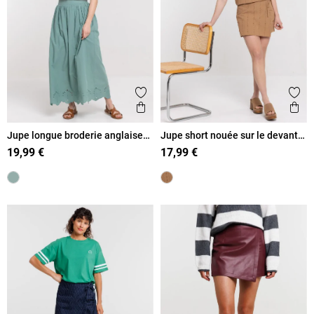
Ajouter aux favoris
Ajout
Aperçu rapide
Ape
Jupe longue broderie anglaise
Jupe short nouée sur le devant
femme
femme
19,99 €
17,99 €