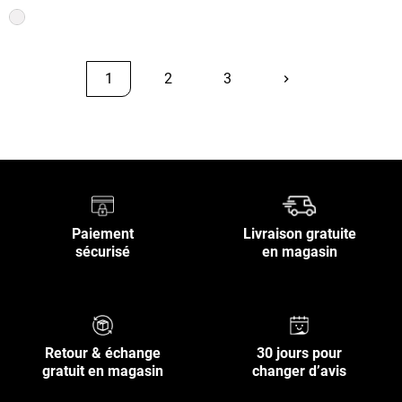
1
2
3
keyboard_arrow_right
Suivant
Retour en haut
Paiement
Livraison gratuite
sécurisé
en magasin
Retour & échange
30 jours pour
gratuit en magasin
changer d’avis