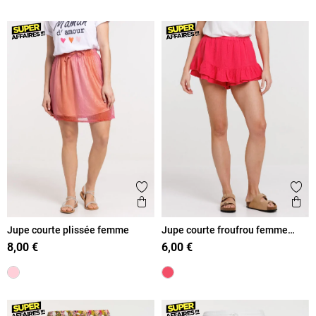
Ajouter aux favoris
Ajout
Aperçu rapide
Ape
Jupe courte plissée femme
Jupe courte froufrou femme
rose fiesta
8,00 €
6,00 €