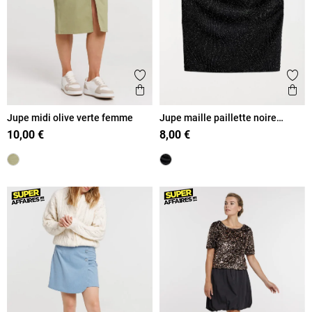
Ajouter aux favoris
Ajout
Aperçu rapide
Ape
Jupe midi olive verte femme
Jupe maille paillette noire
femme
10,00 €
8,00 €