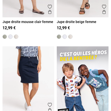
Ajouter aux favoris
Ajout
Aperçu rapide
Ape
Jupe droite mousse clair femme
Jupe droite beige femme
12,99 €
12,99 €
Ajouter aux favoris
Aperçu rapide