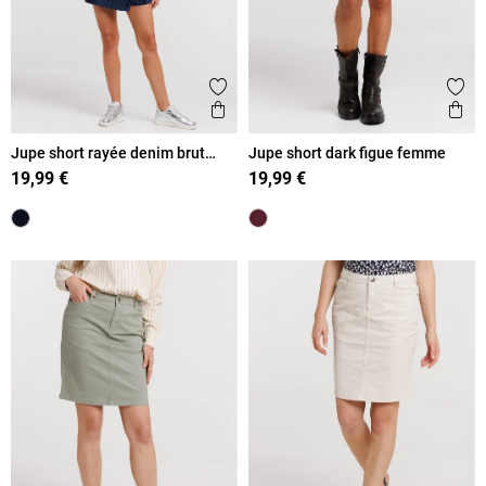
Ajouter aux favoris
Ajout
Aperçu rapide
Ape
Jupe short rayée denim brut
Jupe short dark figue femme
femme
19,99 €
19,99 €