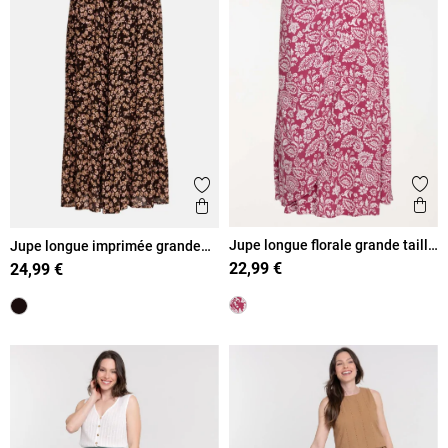
Ajout
Ajouter aux favoris
Ape
Aperçu rapide
Jupe longue florale grande taille
Jupe longue imprimée grande
femme
taille femme
22,99 €
24,99 €