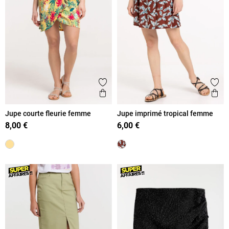
Ajouter aux favoris
Ajout
Aperçu rapide
Ape
Jupe courte fleurie femme
Jupe imprimé tropical femme
8,00 €
6,00 €