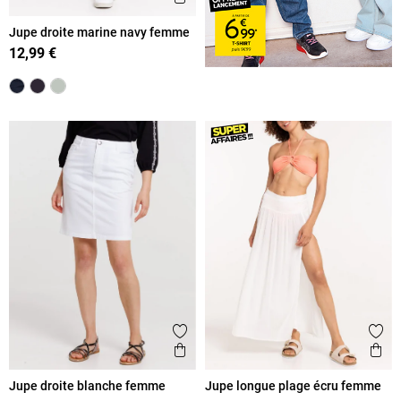
Jupe droite marine navy femme
12,99 €
Ajouter aux favoris
Ajout
Aperçu rapide
Ape
Jupe droite blanche femme
Jupe longue plage écru femme