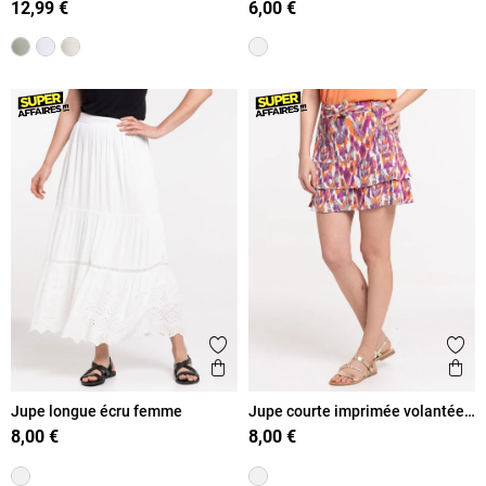
12,99 €
6,00 €
Ajouter aux favoris
Ajout
Aperçu rapide
Ape
Jupe longue écru femme
Jupe courte imprimée volantée
femme
8,00 €
8,00 €