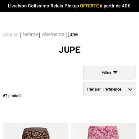
Menu
0
Livraison Colissimo Relais Pickup
OFFERTE
à partir de 40€
Compt
Pa
femme
vêtements
jupe
accueil
JUPE
Filtrer
Trier par :
Pertinence
67 produits.