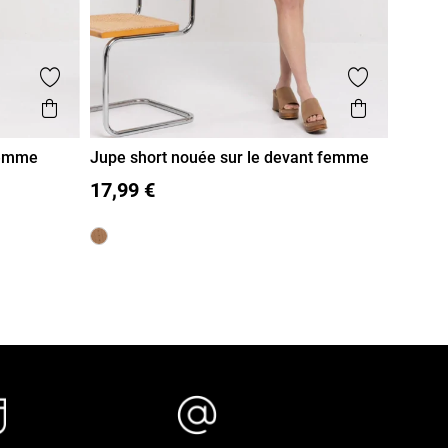
Ajouter aux favoris
Ajouter aux
Aperçu rapide
Aperçu r
 femme
Jupe short nouée sur le devant femme
36
38
40
42
44
17,99 €