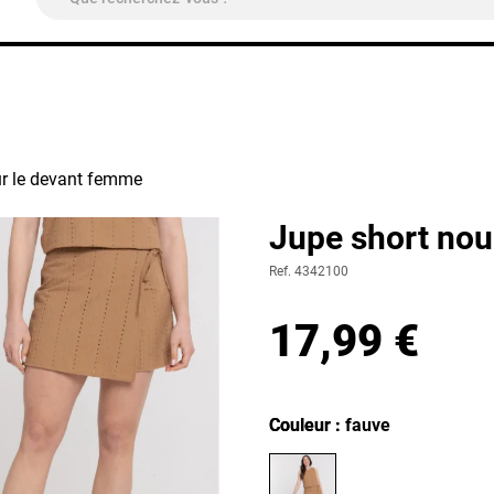
ivraison Colissimo Relais Pickup
OFFERTE
à partir de 4
ur le devant femme
Jupe short nou
Ref. 4342100
17,99 €
Couleur
Couleur : fauve