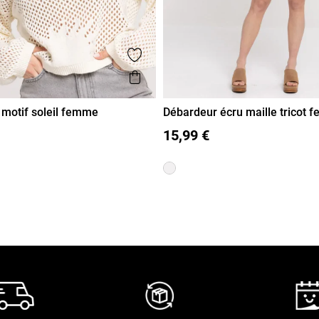
voris
Ajouter aux favoris
de
Aperçu rapide
é motif soleil femme
Débardeur écru maille tricot
L
XL
S
M
L
XL
15,99 €