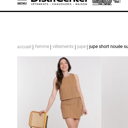
MENU
L
femme
vêtements
jupe
jupe short nouée s
accueil