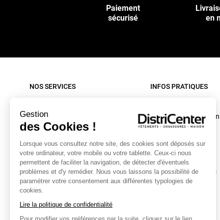
Paiement
Livrais
sécurisé
en 
NOS SERVICES
INFOS PRATIQUES
Paiement sécurisé
Rappel produit
Gestion
Nos livraisons
Conditions d'utilisation
des Cookies !
Retour sous 30 jours
C.G.V. site internet
Lorsque vous consultez notre site, des cookies sont déposés sur
Contactez-nous
C.G.V. Magasin
votre ordinateur, votre mobile ou votre tablette. Ceux-ci nous
Mon compte
Mentions légales
permettent de faciliter la navigation, de détecter d'éventuels
Collecte textiles et chaussures
Données personnelles
problèmes et d'y remédier. Nous vous laissons la possibilité de
paramétrer votre consentement aux différentes typologies de
Caractéristiques
cookies.
environnementales
Lire la politique de confidentialité
Bonus Réparation
Pour modifier vos préférences par la suite, cliquez sur le lien