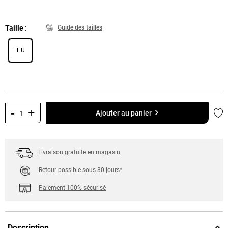
Taille
Guide des tailles
T U
-
+
Ajo
Ajouter au panier
Livraison gratuite en magasin
Retour possible sous 30 jours*
Paiement 100% sécurisé
Description