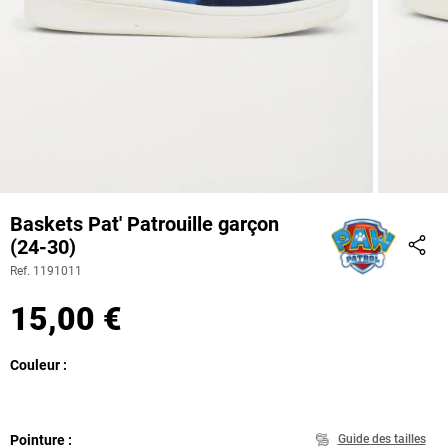
Baskets Pat' Patrouille garçon
(24-30)
Part
Ref. 1191011
15,00 €
Couleur
Pointure
Guide des tailles