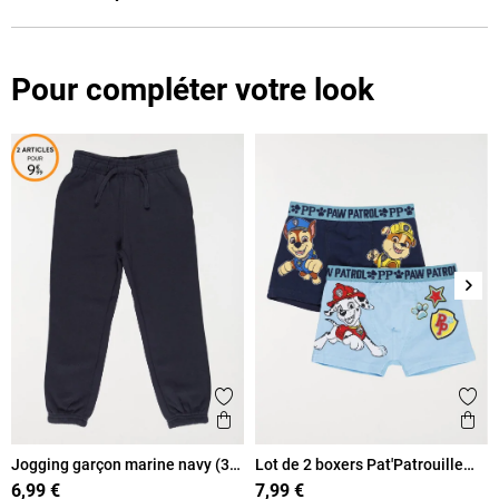
Pour compléter votre look
Suiv
Ajouter aux favoris
Ajout
Aperçu rapide
Ape
Jogging garçon marine navy (3-
Lot de 2 boxers Pat'Patrouille
12A)
garçon
6,99 €
7,99 €