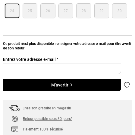
24
25
26
27
28
29
30
Ce produit n’est plus disponible, renseigner votre adresse e-mail pour être averti
de son retour
Entrez votre adresse e-mail
*
Ajou
M’avertir
Livraison gratuite en magasin
Retour possible sous 30 jours*
Paiement 100% sécurisé