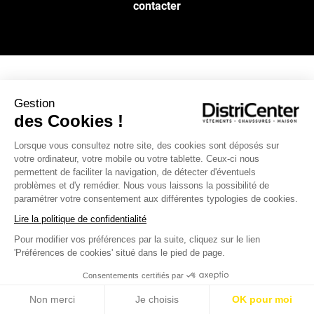
contacter
NOS SERVICES
Gestion
des Cookies !
INFOS PRATIQUES
Lorsque vous consultez notre site, des cookies sont déposés sur
votre ordinateur, votre mobile ou votre tablette. Ceux-ci nous
permettent de faciliter la navigation, de détecter d'éventuels
L’ENSEIGNE DISTRICENTER
problèmes et d'y remédier. Nous vous laissons la possibilité de
Suivez-nous
paramétrer votre consentement aux différentes typologies de cookies.
Lire la politique de confidentialité
Pour modifier vos préférences par la suite, cliquez sur le lien
Moyens de paiement
'Préférences de cookies' situé dans le pied de page.
Consentements certifiés par
Non merci
Je choisis
OK pour moi