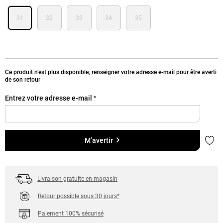
31
32
33
34
35
Ce produit n’est plus disponible, renseigner votre adresse e-mail pour être averti
de son retour
Entrez votre adresse e-mail
*
Ajou
M’avertir
Livraison gratuite en magasin
Retour possible sous 30 jours*
Paiement 100% sécurisé