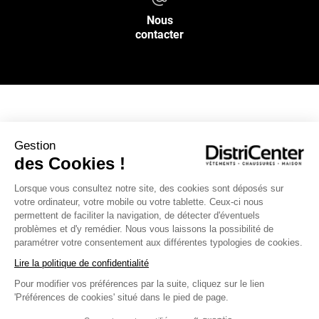
Nous
contacter
NOS SERVICES
Gestion
des Cookies !
INFOS PRATIQUES
Lorsque vous consultez notre site, des cookies sont déposés sur
votre ordinateur, votre mobile ou votre tablette. Ceux-ci nous
L’ENSEIGNE DISTRICENTER
permettent de faciliter la navigation, de détecter d'éventuels
Suivez-nous
problèmes et d'y remédier. Nous vous laissons la possibilité de
paramétrer votre consentement aux différentes typologies de cookies.
Lire la politique de confidentialité
Pour modifier vos préférences par la suite, cliquez sur le lien
Moyens de paiement
'Préférences de cookies' situé dans le pied de page.