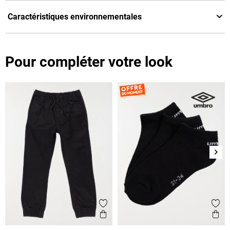
Caractéristiques environnementales
Pour compléter votre look
Suiv
Ajouter aux favoris
Ajout
Aperçu rapide
Ape