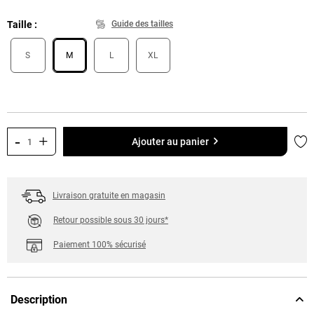
Taille
Guide des tailles
S
M
L
XL
-
+
Ajo
Ajouter au panier
Livraison gratuite en magasin
Retour possible sous 30 jours*
Paiement 100% sécurisé
Description