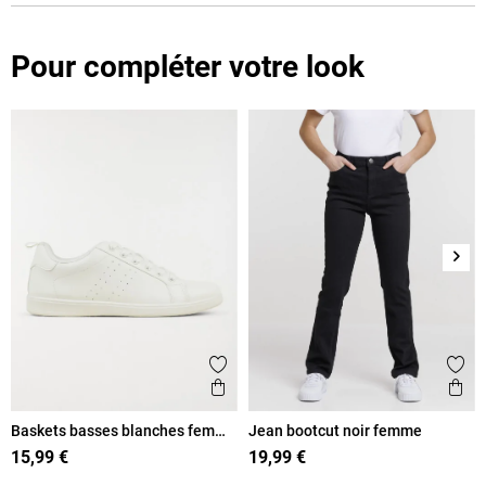
Pour compléter votre look
Suiv
Ajouter aux favoris
Ajout
Aperçu rapide
Ape
Baskets basses blanches femme
Jean bootcut noir femme
(36-41)
15,99 €
19,99 €