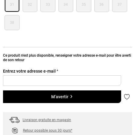
31
32
33
34
35
36
37
38
Ce produit n’est plus disponible, renseigner votre adresse e-mail pour être averti
de son retour
Entrez votre adresse e-mail
*
Ajou
M’avertir
Livraison gratuite en magasin
Retour possible sous 30 jours*