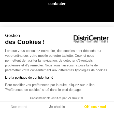
contacter
Gestion
NOS SERVICES
des Cookies !
Lorsque vous consultez notre site, des cookies sont déposés sur
INFOS PRATIQUES
votre ordinateur, votre mobile ou votre tablette. Ceux-ci nous
permettent de faciliter la navigation, de détecter d'éventuels
L’ENSEIGNE DISTRICENTER
problèmes et d'y remédier. Nous vous laissons la possibilité de
paramétrer votre consentement aux différentes typologies de cookies.
Suivez-nous
Lire la politique de confidentialité
Pour modifier vos préférences par la suite, cliquez sur le lien
'Préférences de cookies' situé dans le pied de page.
Moyens de paiement
Consentements certifiés par
Non merci
Je choisis
OK pour moi