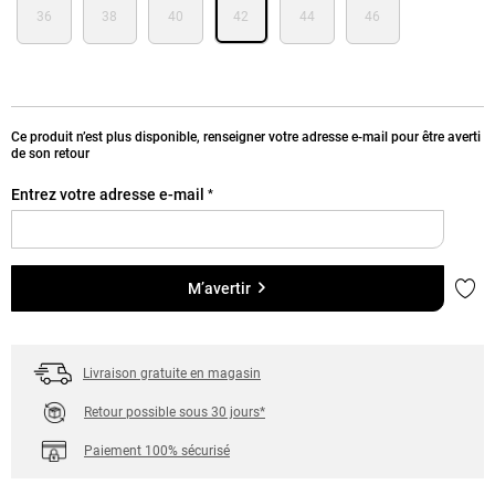
36
38
40
42
44
46
Ce produit n’est plus disponible, renseigner votre adresse e-mail pour être averti
de son retour
Entrez votre adresse e-mail
*
Ajou
M’avertir
Livraison gratuite en magasin
Retour possible sous 30 jours*
Paiement 100% sécurisé