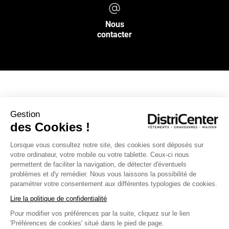
Nous
contacter
NOS SERVICES
Gestion
des Cookies !
INFOS PRATIQUES
Lorsque vous consultez notre site, des cookies sont déposés sur
votre ordinateur, votre mobile ou votre tablette. Ceux-ci nous
L’ENSEIGNE DISTRICENTER
permettent de faciliter la navigation, de détecter d'éventuels
Suivez-nous
problèmes et d'y remédier. Nous vous laissons la possibilité de
paramétrer votre consentement aux différentes typologies de cookies.
Lire la politique de confidentialité
Pour modifier vos préférences par la suite, cliquez sur le lien
Moyens de paiement
'Préférences de cookies' situé dans le pied de page.