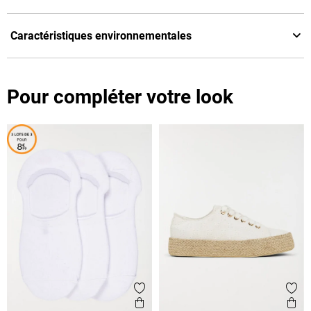
Caractéristiques environnementales
Pour compléter votre look
Ajouter aux favoris
Ajout
Aperçu rapide
Ape