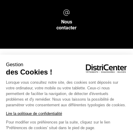
Nous
contacter
Gestion
NOS SERVICES
des Cookies !
Lorsque vous consultez notre site, des cookies sont déposés sur
INFOS PRATIQUES
votre ordinateur, votre mobile ou votre tablette. Ceux-ci nous
permettent de faciliter la navigation, de détecter d'éventuels
L’ENSEIGNE DISTRICENTER
problèmes et d'y remédier. Nous vous laissons la possibilité de
paramétrer votre consentement aux différentes typologies de cookies.
Suivez-nous
Lire la politique de confidentialité
Pour modifier vos préférences par la suite, cliquez sur le lien
'Préférences de cookies' situé dans le pied de page.
Moyens de paiement