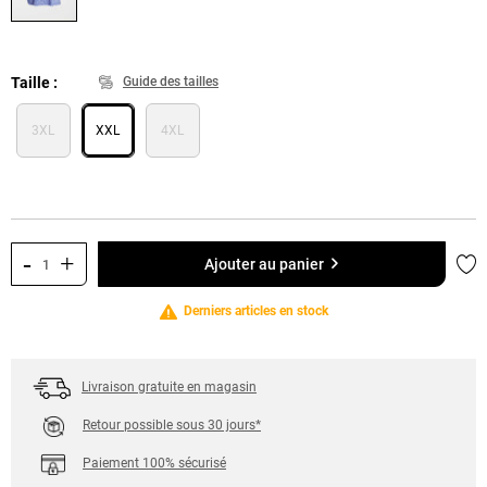
Taille
Guide des tailles
3XL
XXL
4XL
-
+
Ajo
Ajouter au panier
Derniers articles en stock
Livraison gratuite en magasin
Retour possible sous 30 jours*
Paiement 100% sécurisé