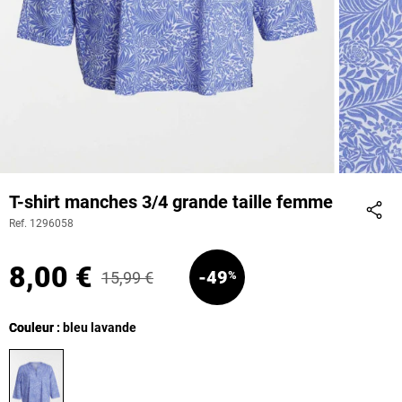
T-shirt manches 3/4 grande taille femme
Ref. 1296058
Part
8,00 €
-49
15,99 €
%
Couleur
Couleur : bleu lavande